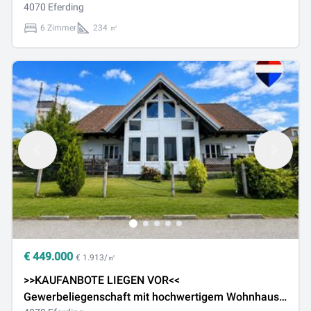
und großzügigen Freiflächen in Pupping
4070 Eferding
6 Zimmer
234 ㎡
€
449.000
€ 1.913/㎡
>>KAUFANBOTE LIEGEN VOR<<
Gewerbeliegenschaft mit hochwertigem Wohnhaus