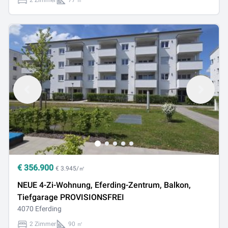
2 Zimmer
77 ㎡
€
356.900
€ 3.945/㎡
NEUE 4-Zi-Wohnung, Eferding-Zentrum, Balkon,
Tiefgarage PROVISIONSFREI
4070 Eferding
2 Zimmer
90 ㎡