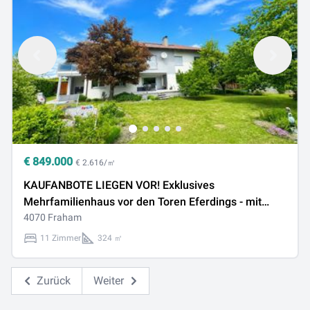
€
849.000
€ 2.616/㎡
KAUFANBOTE LIEGEN VOR! Exklusives
Mehrfamilienhaus vor den Toren Eferdings - mit
parkähnlichem Garten
4070 Fraham
11 Zimmer
324 ㎡
Zurück
Weiter