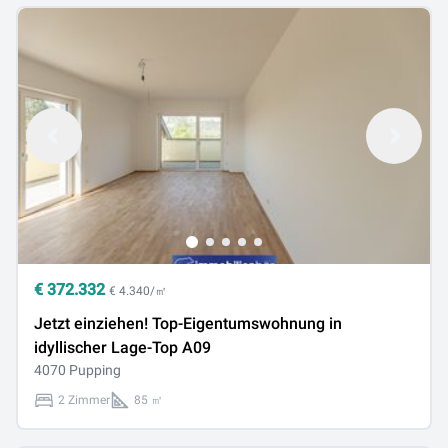
€
372.332
€ 4.340/㎡
Jetzt einziehen! Top-Eigentumswohnung in
idyllischer Lage-Top A09
4070 Pupping
2 Zimmer
85 ㎡