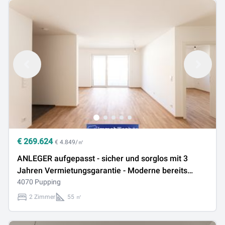
€
269.624
€ 4.849/㎡
ANLEGER aufgepasst - sicher und sorglos mit 3
Jahren Vermietungsgarantie - Moderne bereits
vermietete Eigentumswohnung - Top A15
4070 Pupping
2 Zimmer
55 ㎡