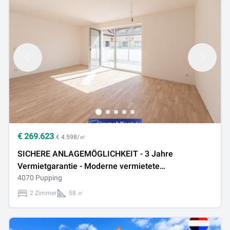
€
269.623
€ 4.598/㎡
SICHERE ANLAGEMÖGLICHKEIT - 3 Jahre
Vermietgarantie - Moderne vermietete
Eigentumswohnung - Top A07
4070 Pupping
2 Zimmer
58 ㎡