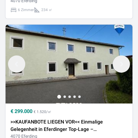
und großzügigen Freiflächen in Pupping
4070 Eferding
6 Zimmer
234 ㎡
€
299.000
€ 1.520/㎡
>>KAUFANBOTE LIEGEN VOR<< Einmalige
Gelegenheit in Eferdinger Top-Lage –
Einfamilienhaus mit großem Garten
4070 Eferding