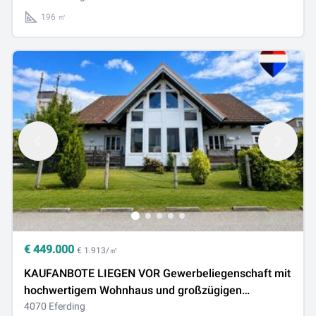
196 ㎡
€
449.000
€ 1.913/㎡
KAUFANBOTE LIEGEN VOR Gewerbeliegenschaft mit
hochwertigem Wohnhaus und großzügigen
Freiflächen in Pupping
4070 Eferding