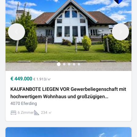
€
449.000
€ 1.913/㎡
KAUFANBOTE LIEGEN VOR Gewerbeliegenschaft mit
hochwertigem Wohnhaus und großzügigen
Freiflächen in Pupping
4070 Eferding
6 Zimmer
234 ㎡