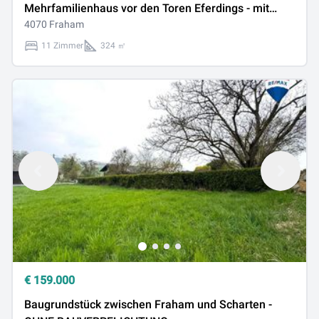
Mehrfamilienhaus vor den Toren Eferdings - mit
parkähnlichem Garten
4070 Fraham
11 Zimmer
324 ㎡
€
159.000
Baugrundstück zwischen Fraham und Scharten -