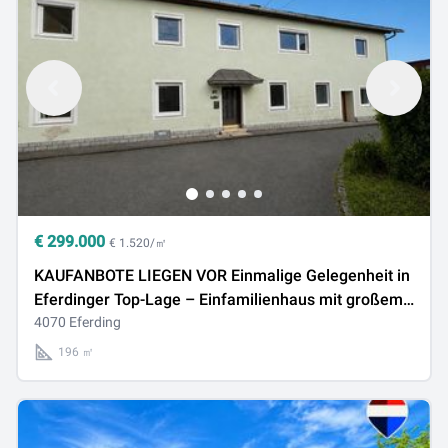
€
299.000
€ 1.520/㎡
KAUFANBOTE LIEGEN VOR Einmalige Gelegenheit in
Eferdinger Top-Lage – Einfamilienhaus mit großem
Garten
4070 Eferding
196 ㎡