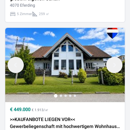
4070 Eferding
5 Zimmer
259 ㎡
€
449.000
€ 1.913/㎡
>>KAUFANBOTE LIEGEN VOR<<
Gewerbeliegenschaft mit hochwertigem Wohnhaus