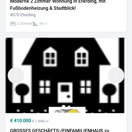
Moderne 2 Zimmer Wohnung in Eferding, mit
Fußbodenheizung & Stadtblick!
4070 Eferding
2 Zimmer
64 ㎡
€
410.000
€ 1.640/㎡
GROSSES GESCHÄFTS-/EINFAMILIENHAUS zu