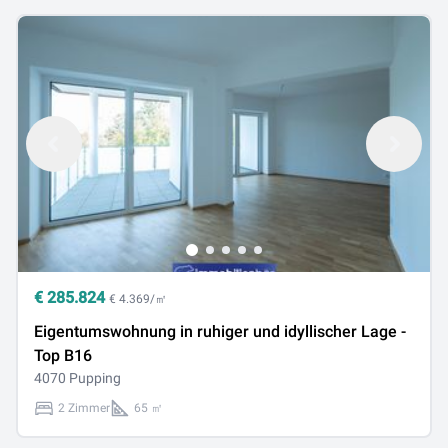
€
285.824
€ 4.369/㎡
Eigentumswohnung in ruhiger und idyllischer Lage -
Top B16
4070 Pupping
2 Zimmer
65 ㎡