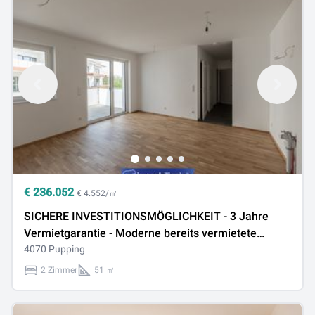
€
236.052
€ 4.552/㎡
SICHERE INVESTITIONSMÖGLICHKEIT - 3 Jahre
Vermietgarantie - Moderne bereits vermietete
Eigentumswohnung - Top A21
4070 Pupping
2 Zimmer
51 ㎡