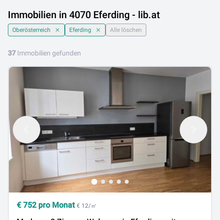
Immobilien in 4070 Eferding - lib.at
Oberösterreich
Eferding
Alle löschen
37
Immobilien gefunden
€
752
pro Monat
€ 12/㎡