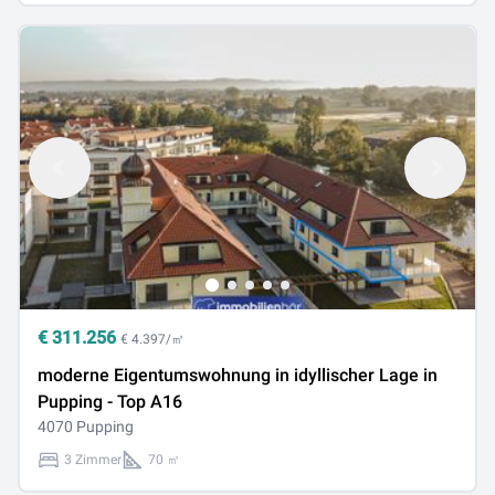
€
311.256
€ 4.397/㎡
moderne Eigentumswohnung in idyllischer Lage in
Pupping - Top A16
4070 Pupping
3 Zimmer
70 ㎡