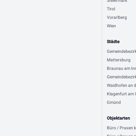
Steiermark
Tirol
Vorarlberg
Wien
Städte
Gemeindebezir
Mattersburg
Braunau am In
Gemeindebezirk
Waidhofen an d
Klagenfurt am 
Gmünd
Objektarten
Büro / Praxen 