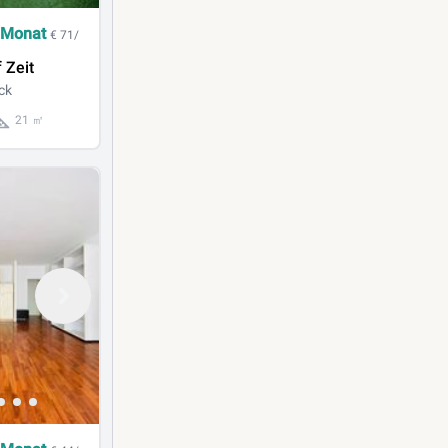
 Monat
€ 71/
 Zeit
ck
21 ㎡