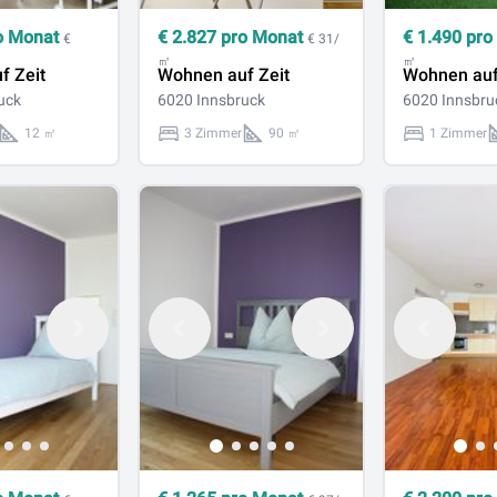
o Monat
€
2.827
pro Monat
€
1.490
pro
€
€ 31/
㎡
㎡
f Zeit
Wohnen auf Zeit
Wohnen auf
uck
6020 Innsbruck
6020 Innsbru
12 ㎡
3 Zimmer
90 ㎡
1 Zimmer