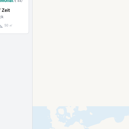
 Monat
€ 44/
 Zeit
ck
50 ㎡