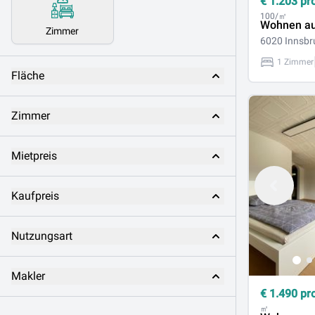
€
1.203
pr
100/㎡
Wohnen au
Zimmer
6020 Innsbr
1 Zimmer
Fläche
Zimmer
Mietpreis
Kaufpreis
Nutzungsart
Makler
€
1.490
pr
㎡