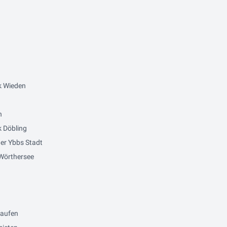
k Wieden
n
 Döbling
er Ybbs Stadt
Wörthersee
kaufen