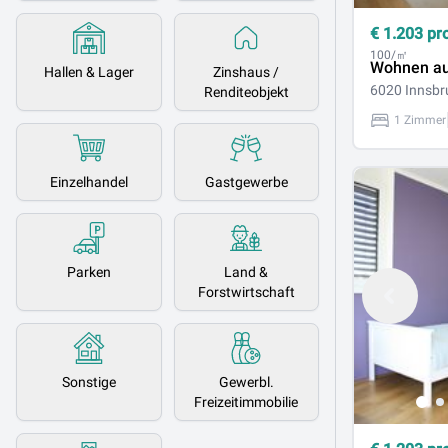
€
1.203
pr
100/㎡
Wohnen au
Hallen & Lager
Zinshaus /
6020 Innsbr
Renditeobjekt
1 Zimmer
Einzelhandel
Gastgewerbe
Parken
Land &
Forstwirtschaft
Sonstige
Gewerbl.
Freizeitimmobilie