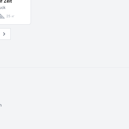
f Zeit
uck
25 ㎡
Weiter
h