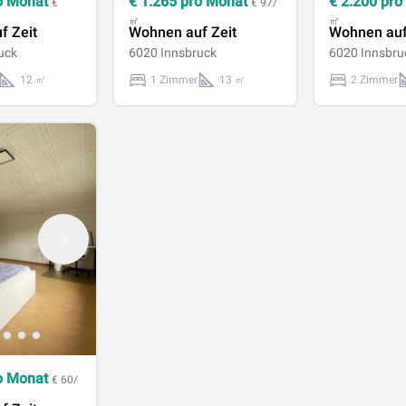
o Monat
€
1.265
pro Monat
€
2.200
pro
€
€ 97/
㎡
㎡
f Zeit
Wohnen auf Zeit
Wohnen auf
uck
6020 Innsbruck
6020 Innsbru
12 ㎡
1 Zimmer
13 ㎡
2 Zimmer
o Monat
€ 60/