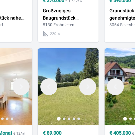
€
370.000
€
595.000
€ 1.682/㎡
Großzügiges
Grundstück
tück nahe
Baugrundstück
genehmigte
a. 15 km
rf
Widmung SG-WA 0,3-
8130 Frohnleiten
– bauen Sie
8054 Seiersb
0,8 mit
Zuhause na
220 ㎡
Bestandsgebäude in
Vorstellung
Frohnleiten
Monat
€
89.000
€
405.000
€ 12/㎡
€