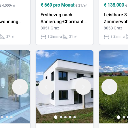
€
669
pro Monat
€
135.000
€ 4.000/㎡
€ 21/㎡
€
Erstbezug nach
Leistbare 3
swohnung
Sanierung-Charmante
Zimmerwoh
Garçonnière in Bez.
8051 Graz
Parkplatz -
8053 Graz
Gösting
Wetzelsdor
27 ㎡
1 Zimmer
31 ㎡
3 Zimmer