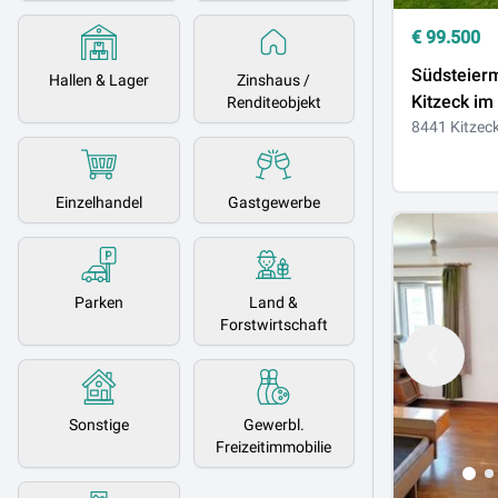
€
99.500
Südsteierm
Hallen & Lager
Zinshaus /
Kitzeck im
Renditeobjekt
tolles, son
8441 Kitzeck
Baugrundst
vielseitig 
Einzelhandel
Gastgewerbe
Parken
Land &
Forstwirtschaft
Sonstige
Gewerbl.
Freizeitimmobilie