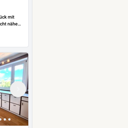
ück mit
cht nähe
see