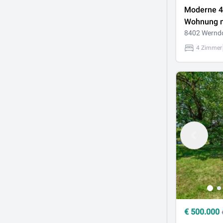
Moderne 4
Wohnung m
und 2
8402 Wernd
Tiefgarage
4 Zimmer
Werndorf
€
500.000