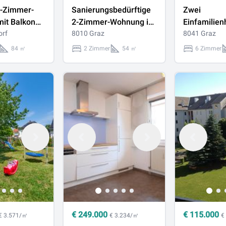
-Zimmer-
Sanierungsbedürftige
Zwei
it Balkon
2-Zimmer-Wohnung in
Einfamilien
orf
zentraler Lage mit
8010 Graz
großzügig
8041 Graz
nplätzen in
Blick auf die Herz-
Grundstück 
84 ㎡
2 Zimmer
54 ㎡
6 Zimmer
Jesu-Kirche
Lage
€
249.000
€
115.000
€ 3.571/㎡
€ 3.234/㎡
€