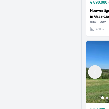
€
890.000
Neuwertig
in Graz-Li
8041 Graz
400 ㎡