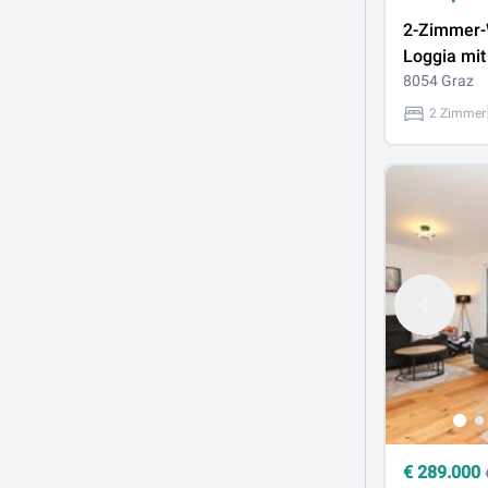
2-Zimmer
Loggia mit 
Grüne
8054 Graz
2 Zimmer
€
289.000