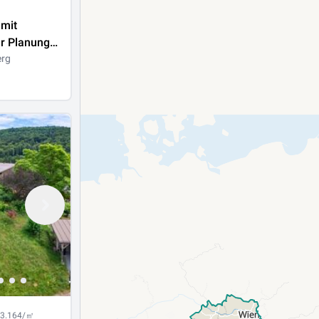
 mit
r Planung
 Ihr
erg
ch eigenen
en
 3.164/㎡