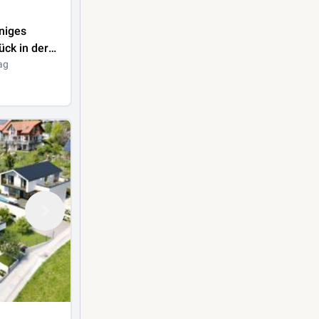
ck in der
ark!
ag