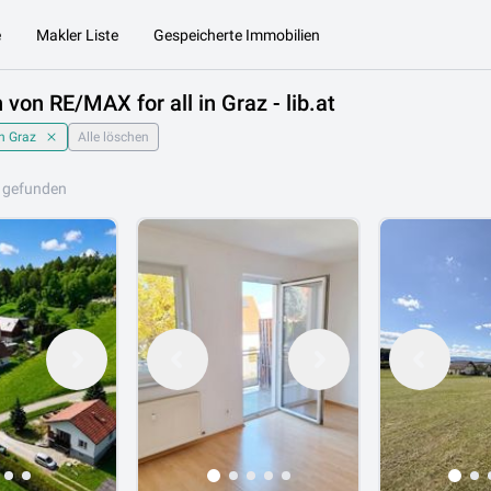
e
Makler Liste
Gespeicherte Immobilien
 von RE/MAX for all in Graz - lib.at
in Graz
Alle löschen
 gefunden