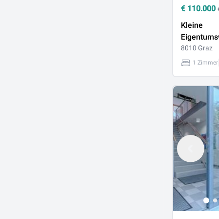
€
110.000
Kleine
Eigentum
nahe TU
8010 Graz
1 Zimmer