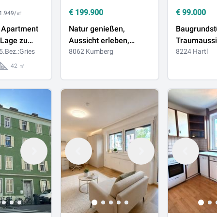
€
199.900
€
99.000
 1.949/㎡
s Apartment
Natur genießen,
Baugrundst
 Lage zu
Aussicht erleben,
Traumaussi
5.Bez.:Gries
Zuhause schaffen
8062 Kumberg
Stubenberg
8224 Hartl
42 ㎡