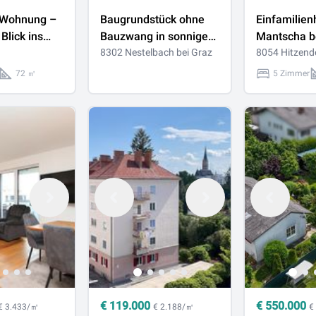
-Wohnung –
Baugrundstück ohne
Einfamilien
Blick ins
Bauzwang in sonniger
Mantscha be
Lage
8302 Nestelbach bei Graz
sonnigem G
8054 Hitzend
schöner Au
72 ㎡
5 Zimmer
€
119.000
€
550.000
€ 3.433/㎡
€ 2.188/㎡
€