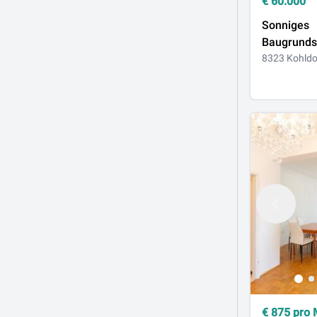
€
60.000
Sonniges
Baugrunds
Krumegg c
8323 Kohldo
von Graz!
€
875
pro 