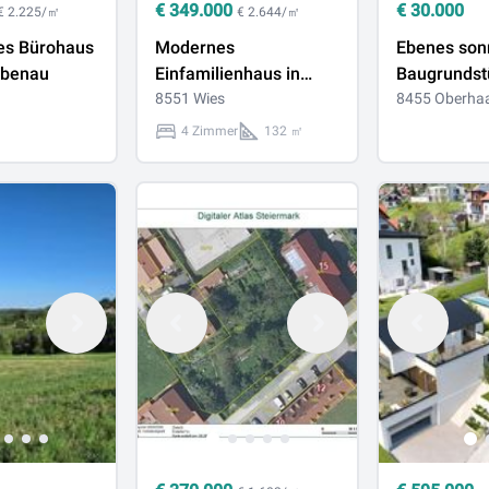
€
349.000
€
30.000
€ 2.225/㎡
€ 2.644/㎡
es Bürohaus
Modernes
Ebenes sonniges
ebenau
Einfamilienhaus in
Baugrundstü
Wies - der Beginn Ihres
8551 Wies
Südsteierm
8455 Oberha
individuellen
4 Zimmer
132 ㎡
Traumhauses