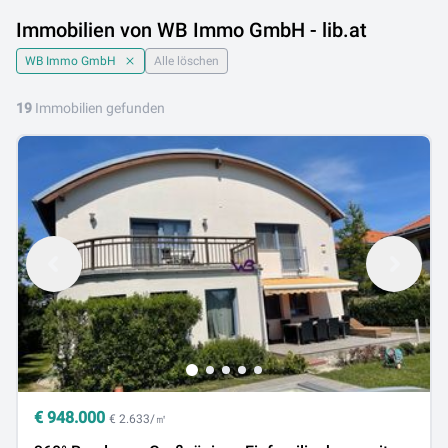
Immobilien von WB Immo GmbH - lib.at
WB Immo GmbH
Alle löschen
19
Immobilien gefunden
€
948.000
€ 2.633/㎡