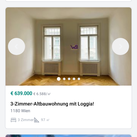
€
639.000
€ 6.588/㎡
3-Zimmer-Altbauwohnung mit Loggia!
1180 Wien
3 Zimmer
97 ㎡