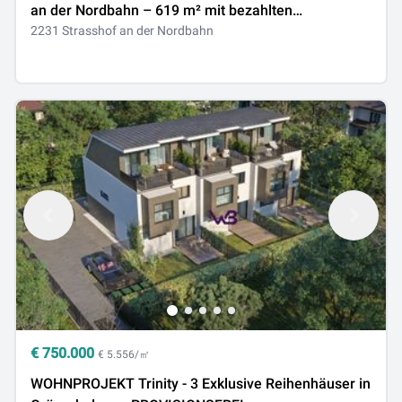
an der Nordbahn – 619 m² mit bezahlten
Aufschliessungskosten
2231 Strasshof an der Nordbahn
€
750.000
€ 5.556/㎡
WOHNPROJEKT Trinity - 3 Exklusive Reihenhäuser in