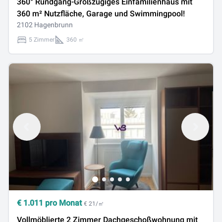
360° Rundgang-Großzügiges Einfamilienhaus mit
360 m² Nutzfläche, Garage und Swimmingpool!
2102 Hagenbrunn
5 Zimmer
360 ㎡
€
1.011
pro Monat
€ 21/㎡
Vollmöblierte 2 Zimmer Dachgeschoßwohnung mit