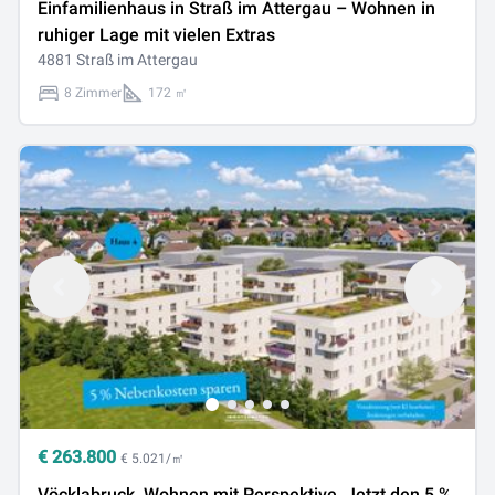
Einfamilienhaus in Straß im Attergau – Wohnen in
ruhiger Lage mit vielen Extras
4881 Straß im Attergau
8 Zimmer
172 ㎡
€
263.800
€ 5.021/㎡
Vöcklabruck. Wohnen mit Perspektive. Jetzt den 5 %