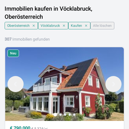
Immobilien kaufen in Vöcklabruck,
Oberösterreich
Oberösterreich
Vöcklabruck
Kaufen
Alle löschen
307
Immobilien gefunden
Neu
€
790.000
€ 5.374/㎡