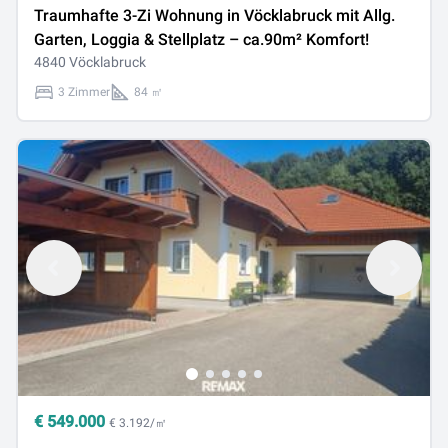
Traumhafte 3-Zi Wohnung in Vöcklabruck mit Allg.
Garten, Loggia & Stellplatz – ca.90m² Komfort!
4840 Vöcklabruck
3 Zimmer
84 ㎡
€
549.000
€ 3.192/㎡