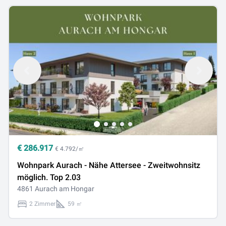
€
286.917
€ 4.792/㎡
Wohnpark Aurach - Nähe Attersee - Zweitwohnsitz
möglich. Top 2.03
4861 Aurach am Hongar
2 Zimmer
59 ㎡