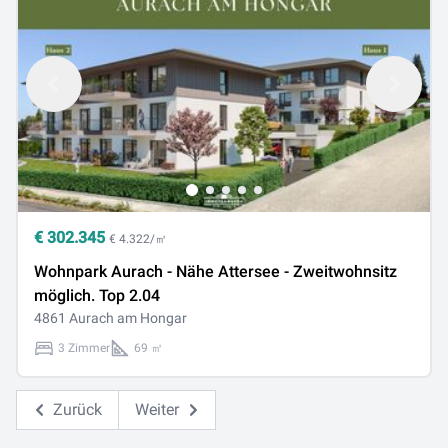
€
302.345
€ 4.322/㎡
Wohnpark Aurach - Nähe Attersee - Zweitwohnsitz
möglich. Top 2.04
4861 Aurach am Hongar
3 Zimmer
69 ㎡
Zurück
Weiter