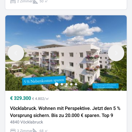
2 Zimmer
50 ㎡
€
329.300
€ 4.802/㎡
Vöcklabruck. Wohnen mit Perspektive. Jetzt den 5 %
Vorsprung sichern. Bis zu 20.000 € sparen. Top 9
4840 Vöcklabruck
3 Zimmer
68 ㎡