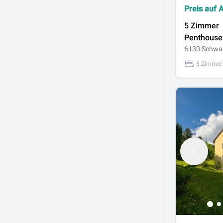
Preis auf 
5 Zimmer
Penthouse
ZENTRAL, 
6130 Schwa
Schwaz
5 Zimmer