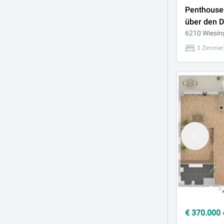
Penthouse
über den 
Wiesing – 
6210 Wiesin
Wohnkomfo
3 Zimmer
m² Panora
Dachterra
€
370.000