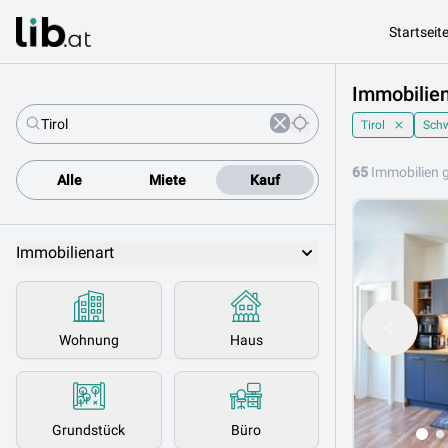
Startseit
Immobilien
Tirol
Sch
65
Immobilien 
Alle
Miete
Kauf
Immobilienart
Wohnung
Haus
Grundstück
Büro