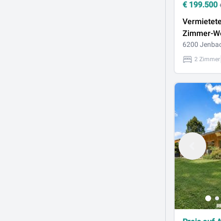
€
199.500
Vermietete
Zimmer-Wo
Jenbach
6200 Jenba
2 Zimmer