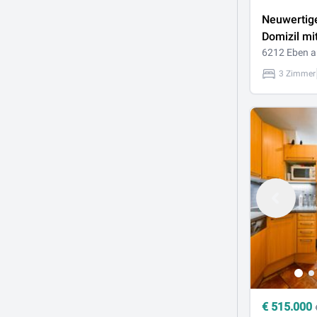
Neuwertig
Domizil mi
großzügig
6212 Eben 
3 Zimmer
€
515.000