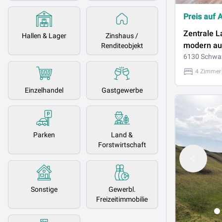
Preis auf 
Zentrale L
Hallen & Lager
Zinshaus /
modern au
Renditeobjekt
4-Zimmerw
6130 Schwa
Balkon zu
4 Zimmer
Wohlfühle
Einzelhandel
Gastgewerbe
Parken
Land &
Forstwirtschaft
Sonstige
Gewerbl.
Freizeitimmobilie