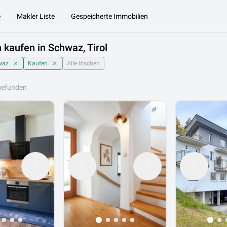
e
Makler Liste
Gespeicherte Immobilien
 kaufen in Schwaz, Tirol
waz
Kaufen
Alle löschen
gefunden