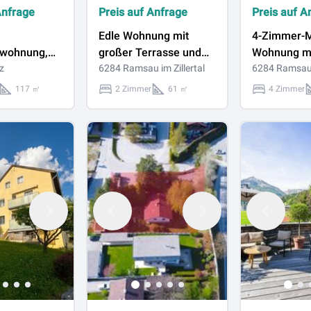
Anfrage
Preis auf Anfrage
Preis auf A
Edle Wohnung mit
4-Zimmer-M
wohnung,
großer Terrasse und
Wohnung m
Top Lage in
z
Bergblick
6284 Ramsau im Zillertal
Zillertaler
6284 Ramsau i
Bergpanor
117 ㎡
2 Zimmer
61 ㎡
4 Zimmer