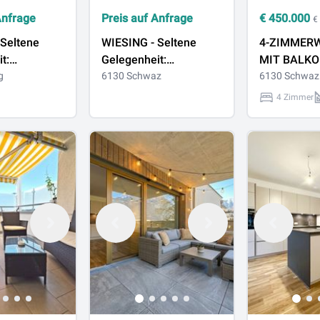
Anfrage
Preis auf Anfrage
€
450.000
€
 Seltene
WIESING - Seltene
4-ZIMMER
t:
Gelegenheit:
MIT BALK
tück in
g
Baugrundstück in
6130 Schwaz
6130 Schwaz
onnenlage
ruhiger Sonnenlage
4 Zimmer