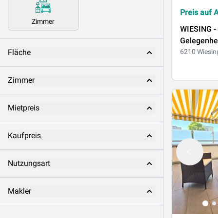
Preis auf 
Zimmer
WIESING -
Gelegenhei
Fläche
Baugrunds
6210 Wiesin
ruhiger S
Zimmer
Mietpreis
Kaufpreis
Nutzungsart
Makler