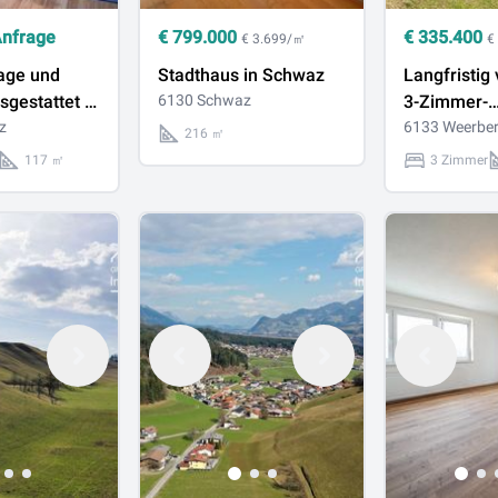
Anfrage
€
799.000
€
335.400
€ 3.699/㎡
€
age und
Stadthaus in Schwaz
Langfristig
sgestattet –
6130 Schwaz
3-Zimmer-
ohnung mit
z
Anlegerwoh
6133 Weerbe
216 ㎡
m
über 4 % Re
117 ㎡
3 Zimmer
n.