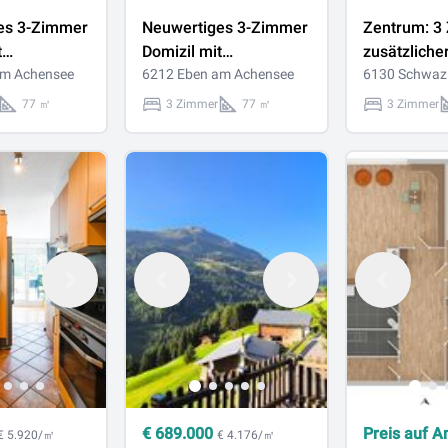
es 3-Zimmer
Neuwertiges 3-Zimmer
Zentrum: 3
t
Domizil mit
zusätzliche
em Garten
am Achensee
großzügigem Garten
6212 Eben am Achensee
Wohnraum 
6130 Schwaz
Loggia | TG-
77 ㎡
3 Zimmer
77 ㎡
3 Zimmer
Nähe Tyroli
Krankenha
€
689.000
Preis auf A
€ 5.920/㎡
€ 4.176/㎡