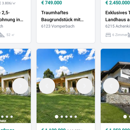
€
749.000
€
2.450.000
€ 3.806/㎡
 2,5-
Traumhaftes
Exklusives T
hnung in
Baugrundstück mit
Landhaus 
ch
Altbestand in Tirol:
6123 Vomperbach
Achensee –
6215 Achenki
1291m² in
Charme triff
52 ㎡
6 Zimmer
Vomperbach
Eleganz