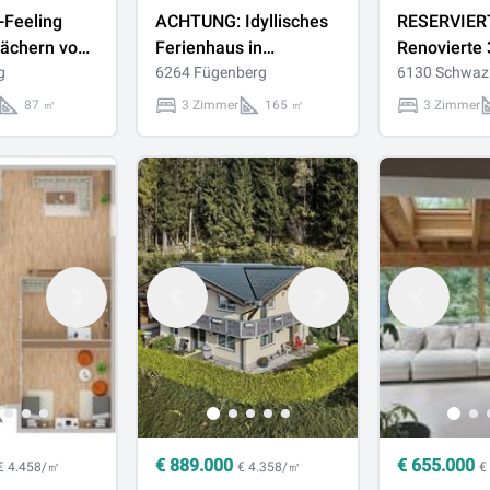
-Feeling
ACHTUNG: Idyllisches
RESERVIER
Dächern von
Ferienhaus in
Renovierte
87 m²
g
absoluter Alleinlage in
6264 Fügenberg
Wohnung in 
6130 Schwaz
rt mit 54
Hochfügen
Lage in Sc
87 ㎡
3 Zimmer
165 ㎡
3 Zimmer
ma-
(befristet v
sse
10433
€
889.000
€
655.000
€ 4.458/㎡
€ 4.358/㎡
€