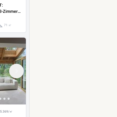
T:
 3-Zimmer-
zentraler
hwaz
71 ㎡
ermietet)
 5.369/㎡