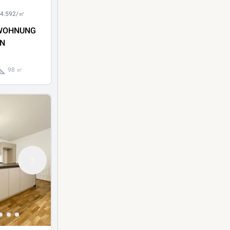
 4.592/㎡
WOHNUNG
ON
98 ㎡