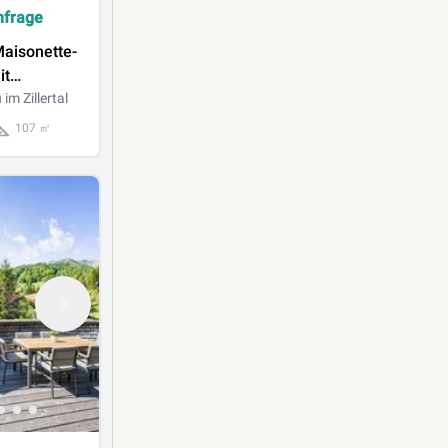
nfrage
aisonette-
it
m Zillertal
ama
107 ㎡