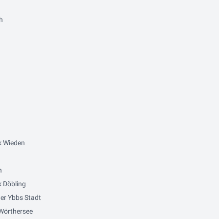
h
k Wieden
n
 Döbling
er Ybbs Stadt
Wörthersee