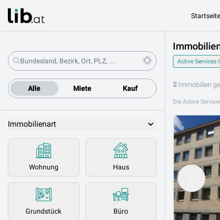
Startseit
Immobilie
Active Service
2
Immobilien g
Alle
Miete
Kauf
Immobilienart
Wohnung
Haus
Grundstück
Büro