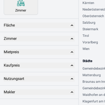
Kärnten
Niederösterreic
Zimmer
Oberösterreich
Salzburg
Fläche
Steiermark
Tirol
Zimmer
Vorarlberg
Wien
Mietpreis
Städte
Kaufpreis
Gemeindebezir
Mattersburg
Nutzungsart
Braunau am In
Gemeindebezirk
Makler
Waidhofen an d
Klagenfurt am 