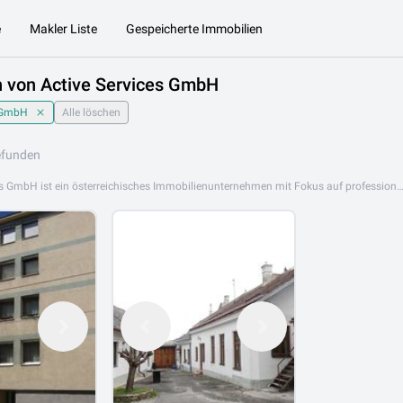
e
Makler Liste
Gespeicherte Immobilien
n von Active Services GmbH
s GmbH
Alle löschen
efunden
Die Active Services GmbH ist ein österreichisches Immobilienunternehmen mit Fokus auf professionelle Vermittlung und Verwaltung von Wohn- und Gewerbeimmobilien. Mit einem erfahrenen Team und fundiertem Markt-Know-how begleitet Active Services GmbH Kunden zuverlässig durch alle Phasen einer Immobilientransaktion. Das Angebot umfasst Wohnungen, Häuser, Grundstücke sowie Gewerbeimmobilien zum Kauf und zur Miete. Ob Eigentumswohnung, Einfamilienhaus oder Anlageimmobilie – Active Services GmbH bietet maßgeschneiderte Lösungen für jeden Bedarf. Active Services GmbH ist an folgendem Standort aktiv: 2353 Guntramsdorf. Entdecken Sie jetzt die aktuellen Immobilie