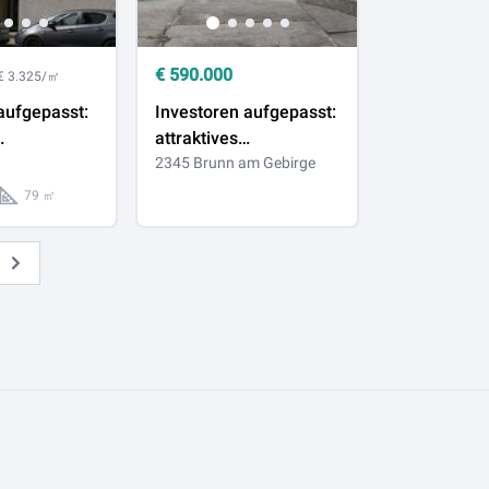
€
590.000
€ 3.325/㎡
ufgepasst:
Investoren aufgepasst:
attraktives
wohnung in
Baugrundstück mit
2345 Brunn am Gebirge
 mit
Altgebäude mitten im
79 ㎡
Zentrum Brunn am
Gebirge mit Wohnrecht
Weiter