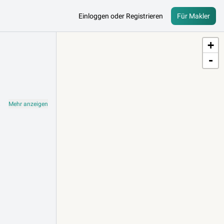
Einloggen oder Registrieren
Für Makler
+
-
nangebote von Active Services GmbH auf Lib.at und finden Sie Ihre Traumimmobilie in Österreich.
Mehr anzeigen