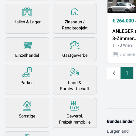
€
264.000
Hallen & Lager
Zinshaus /
Renditeobjekt
ANLEGER a
3-Zimmer
Eigentums
1170 Wien
1170 Wien
3 Zimmer
Einzelhandel
Gastgewerbe
Wohnrecht
1
Zurück
Parken
Land &
Forstwirtschaft
Sonstige
Gewerbl.
Bundesländer
Freizeitimmobilie
Burgenland