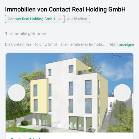
Immobilien von Contact Real Holding GmbH
Contact Real Holding GmbH
Alle löschen
1
Immobilie gefunden
Die Contact Real Holding GmbH ist ein erfahrenes Immobilienunternehmen, das auf die Vermittlung von Wohn- und Gewerbeimmobilien spezialisiert ist. Mit einem engagierten Team und professionellem Netzwerk bietet die Contact Real Holding GmbH umfassende Unterstützung bei Kauf, Verkauf und Vermietung von Immobilien. Das Portfolio der Contact Real Holding GmbH beinhaltet Eigentumswohnungen, Mietobjekte, Einfamilienhäuser sowie Gewerbeimmobilien und Anlageobjekte. Individuelle Beratung und zuverlässige Abwicklung stehen bei jeder Transaktion im Vordergrund. Contact Real Holding GmbH ist an folgenden Standorten aktiv: 1180 Wien. Sehen Sie sich das aktuelle Immobilienangebot der Contact Real Holding GmbH auf Lib.at an und nehmen Sie noch heute Kontakt auf. Profitieren Sie von unserer Expertise und finden Sie Ihre ideale Immobilie.
Mehr anzeigen