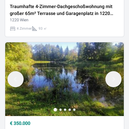
Traumhafte 4-Zimmer-Dachgeschoßwohnung mit
großer 65m² Terrasse und Garagenplatz in 1220
Wien – Jetzt zugreifen!
1220 Wien
4 Zimmer
93 ㎡
€
350.000