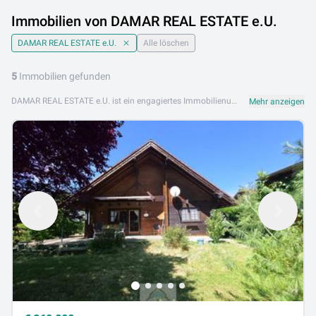
Immobilien von DAMAR REAL ESTATE e.U.
DAMAR REAL ESTATE e.U.
Alle löschen
5
Immobilien gefunden
DAMAR REAL ESTATE e.U. ist ein engagiertes Immobilienunternehmen mit Sitz im 5. Wiener Bezirk. Das Unternehmen betreut Kunden bei der Suche, dem Kauf und der Vermietung von Wohn- und Gewerbeimmobilien in Wien und Österreich mit persönlichem Service. Das Leistungsangebot von DAMAR REAL ESTATE e.U. umfasst Eigentumswohnungen, Mietwohnungen, Einfamilienhäuser sowie Gewerbeflächen. Kundennähe, Kompetenz und vertrauensvolle Zusammenarbeit stehen im Mittelpunkt. DAMAR REAL ESTATE e.U. ist an folgenden Standorten aktiv: 1050 Wien. Entdecken Sie jetzt die Immobilienangebote von DAMAR REAL ESTATE e.U. auf Lib.at und finden Sie Ihre ideale Immobilie in Wien.
Mehr anzeigen