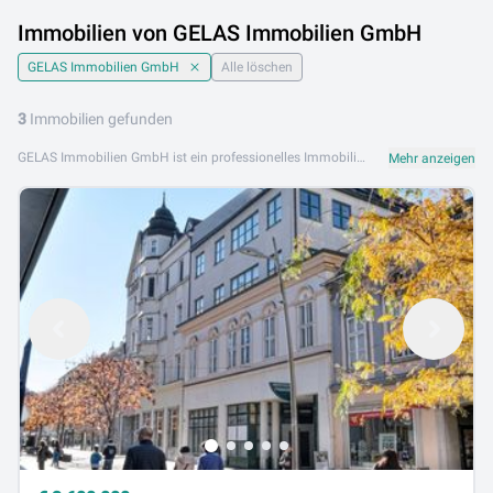
Immobilien von GELAS Immobilien GmbH
GELAS Immobilien GmbH
Alle löschen
3
Immobilien gefunden
GELAS Immobilien GmbH ist ein professionelles Immobilienunternehmen mit Expertise im Wiener Immobilienmarkt. Mit persönlichem Service und umfassendem Markt-Know-how unterstützt GELAS Immobilien GmbH ihre Kunden kompetent beim Kauf, Verkauf und der Vermietung von Immobilien in Wien. Das Angebot von GELAS Immobilien GmbH umfasst Eigentumswohnungen, Mietwohnungen, Zinshäuser und Anlageimmobilien. Das Team von GELAS Immobilien setzt auf transparente Beratung und nachhaltige Kundenbeziehungen. GELAS Immobilien GmbH ist an folgendem Standort aktiv: 1050 Wien. Stöbern Sie jetzt in den aktuellen Immobilienangeboten von GELAS Immobilien GmbH auf Lib.at. Entdecken Sie attraktive Objekte in Wien und finden Sie Ihre Traumimmobilie – schnell, einfach und direkt vom Makler.
Mehr anzeigen