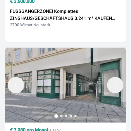
€
3.600.000
FUSSGÄNGERZONE! Komplettes
ZINSHAUS/GESCHÄFTSHAUS 3.241 m² KAUFEN
oder MIETEN
2700 Wiener Neustadt
€
7.080
pro Monat
€ 13/㎡