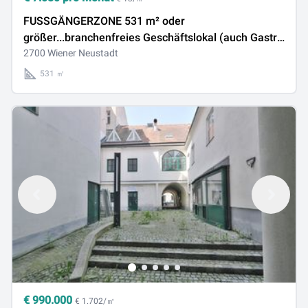
FUSSGÄNGERZONE 531 m² oder
größer...branchenfreies Geschäftslokal (auch Gastro
oder Ordination möglich!)
2700 Wiener Neustadt
531 ㎡
€
990.000
€ 1.702/㎡