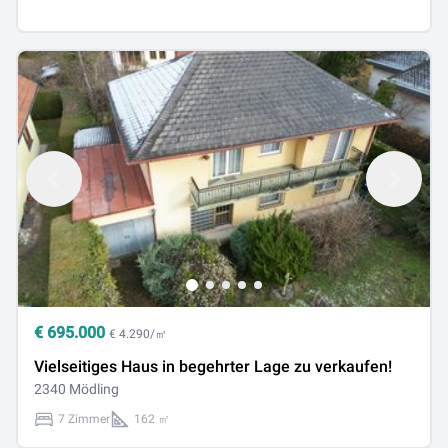
€
695.000
€ 4.290/㎡
Vielseitiges Haus in begehrter Lage zu verkaufen!
2340 Mödling
7 Zimmer
162 ㎡