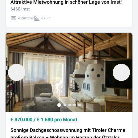
Attraktive Mietwohnung in schöner Lage von Imst!
6460 Imst
4 Zimmer
87 ㎡
€
370.000
/
€
1.680
pro Monat
Sonnige Dachgeschosswohnung mit Tiroler Charme
großem Balkon – Wohnen im Herzen der Ötztaler