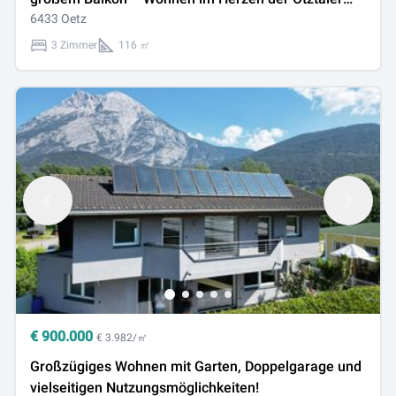
Alpen!
6433 Oetz
3 Zimmer
116 ㎡
€
900.000
€ 3.982/㎡
Großzügiges Wohnen mit Garten, Doppelgarage und
vielseitigen Nutzungsmöglichkeiten!