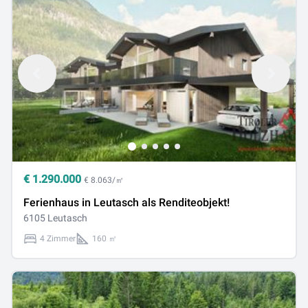
€
1.290.000
€ 8.063/㎡
Ferienhaus in Leutasch als Renditeobjekt!
6105 Leutasch
4 Zimmer
160 ㎡