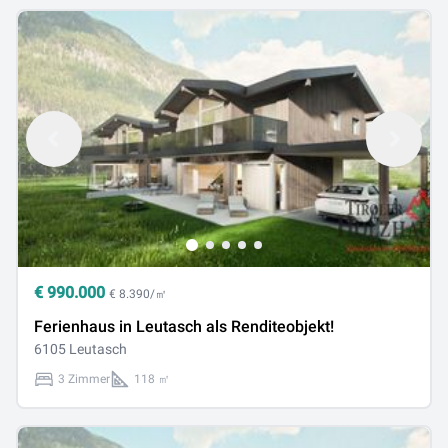
€
990.000
€ 8.390/㎡
Ferienhaus in Leutasch als Renditeobjekt!
6105 Leutasch
3 Zimmer
118 ㎡