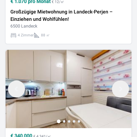
€
1.070
pro Monat
€ 12/㎡
Großzügige Mietwohnung in Landeck-Perjen –
Einziehen und Wohlfühlen!
6500 Landeck
4 Zimmer
88 ㎡
€
340.000
€ 4.341/㎡