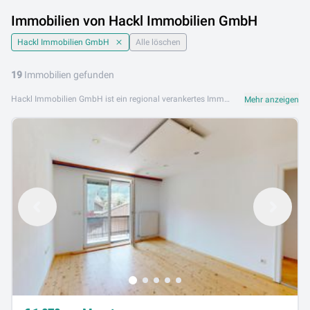
Immobilien von Hackl Immobilien GmbH
Hackl Immobilien GmbH
Alle löschen
19
Immobilien gefunden
Hackl Immobilien GmbH ist ein regional verankertes Immobilienunternehmen mit umfassender Marktkenntnis und langjähriger Erfahrung in der Immobilienbranche. Mit persönlichem Engagement und professioneller Beratung unterstützt Hackl Immobilien GmbH Kunden beim Kauf, Verkauf und der Vermietung von Immobilien. Das Angebot von Hackl Immobilien GmbH umfasst Wohnimmobilien wie Wohnungen und Einfamilienhäuser sowie Grundstücke, Gewerbeimmobilien und Ferienimmobilien in der Region. Das erfahrene Team findet für jeden die passende Immobilie. Hackl Immobilien GmbH ist an folgenden Standorten aktiv: 6433 Oetz. Sehen Sie sich jetzt das aktuelle Angebot von Hackl Immobilien GmbH auf Lib.at an und starten Sie Ihre Immobiliensuche.
Mehr anzeigen