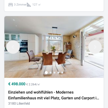
3 Zimmer
127 ㎡
€
498.000
€ 2.264/㎡
Einziehen und wohlfühlen - Modernes
Einfamilienhaus mit viel Platz, Garten und Carport in
Lilienfeld zu verkaufen!
3180 Lilienfeld