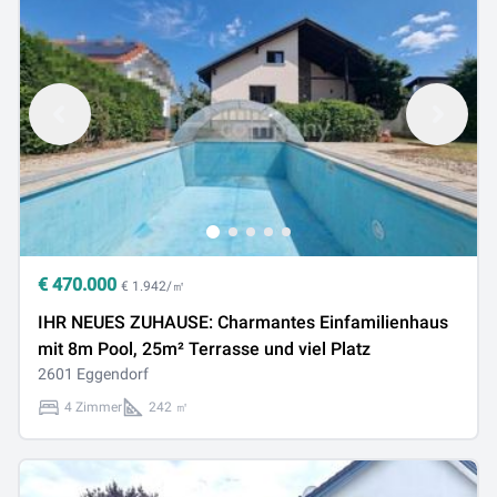
€
470.000
€ 1.942/㎡
IHR NEUES ZUHAUSE: Charmantes Einfamilienhaus
mit 8m Pool, 25m² Terrasse und viel Platz
2601 Eggendorf
4 Zimmer
242 ㎡