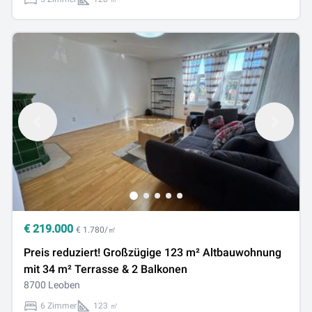
€
219.000
€ 1.780/㎡
Preis reduziert! Großzügige 123 m² Altbauwohnung
mit 34 m² Terrasse & 2 Balkonen
8700 Leoben
6 Zimmer
123 ㎡