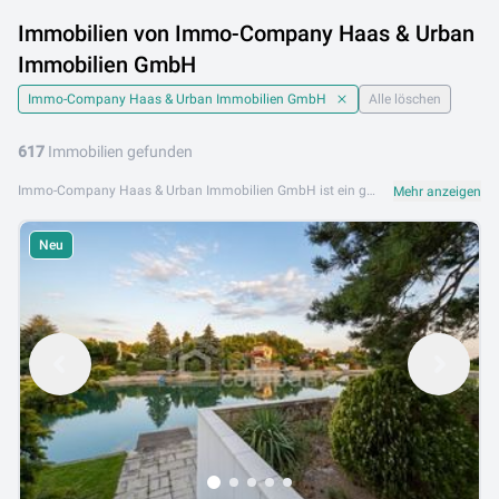
Immobilien von Immo-Company Haas & Urban
Immobilien GmbH
Immo-Company Haas & Urban Immobilien GmbH
Alle löschen
617
Immobilien gefunden
Immo-Company Haas & Urban Immobilien GmbH ist ein großes, professionelles Immobilienunternehmen mit Sitz in Wöllersdorf in Niederösterreich. Das Unternehmen verfügt über ein umfangreiches Team erfahrener Immobilienberater und betreut Kunden in der Region Wiener Neustadt und österreichweit. Das Leistungsangebot von Immo-Company Haas & Urban umfasst Eigentumswohnungen, Einfamilienhäuser, Grundstücke, Gewerbeimmobilien und Anlageimmobilien. Mit einem starken Netzwerk und breiter Marktpräsenz findet das Team für jeden Kunden die ideale Immobilienzlösung. Immo-Company Haas & Urban Immobilien GmbH ist an folgenden Standorten aktiv: 2752 Wöllersdorf. Jetzt alle Immobilienangebote von Immo-Company Haas & Urban auf Lib.at entdecken und Ihre Wunschimmobilie in Niederösterreich finden.
Mehr anzeigen
Neu