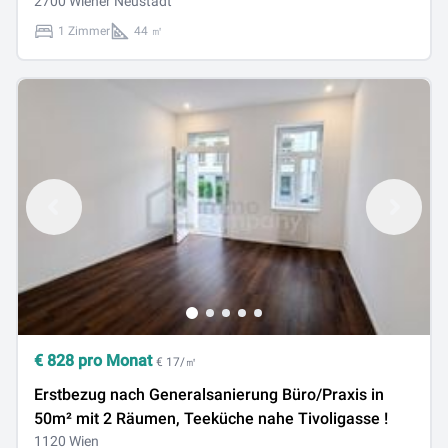
2700 Wiener Neustadt
1 Zimmer
44 ㎡
€
828
pro Monat
€ 17/㎡
Erstbezug nach Generalsanierung Büro/Praxis in
50m² mit 2 Räumen, Teeküche nahe Tivoligasse !
1120 Wien