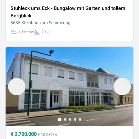
Stuhleck ums Eck - Bungalow mit Garten und tollem
Bergblick
8685 Steinhaus am Semmering
3 Zimmer
79 ㎡
€
2.700.000
€ 10.037/㎡