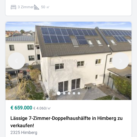
3 Zimmer
50 ㎡
€
659.000
€ 4.060/㎡
Lässige 7-Zimmer-Doppelhaushälfte in Himberg zu
verkaufen!
2325 Himberg