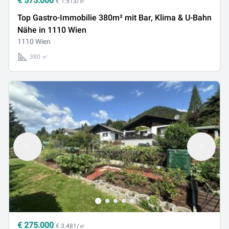
€
575.000
€ 1.513/㎡
Top Gastro-Immobilie 380m² mit Bar, Klima & U-Bahn
Nähe in 1110 Wien
1110 Wien
380 ㎡
€
275.000
€ 3.481/㎡