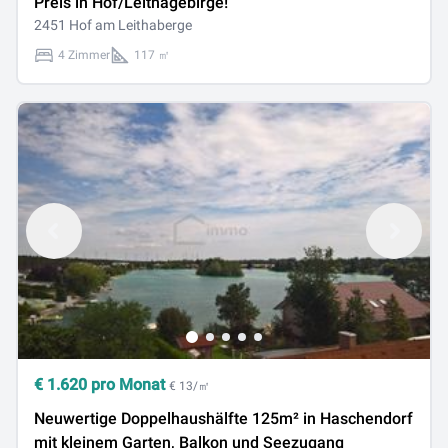
Preis in Hof/Leithagebirge!
2451 Hof am Leithaberge
4 Zimmer
117 ㎡
€
1.620
pro Monat
€ 13/㎡
Neuwertige Doppelhaushälfte 125m² in Haschendorf
mit kleinem Garten, Balkon und Seezugang