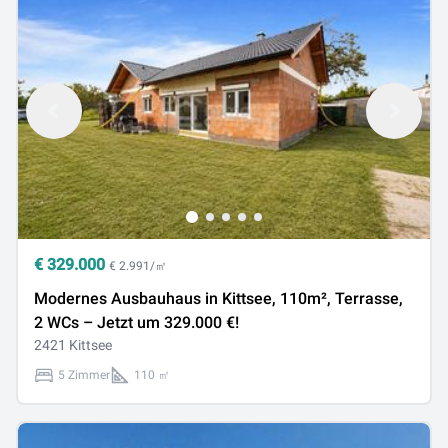
€
329.000
€ 2.991/㎡
Modernes Ausbauhaus in Kittsee, 110m², Terrasse,
2 WCs – Jetzt um 329.000 €!
2421 Kittsee
5 Zimmer
110 ㎡