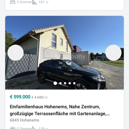
5 Zimmer
181 ㎡
€
599.000
€ 4.680/㎡
Einfamilienhaus Hohenems, Nahe Zentrum,
großzügige Terrassenfläche mit Gartenanlage,
neuer Zaun mit Sichtschutz, mehrere
6845 Hohenems
Außenstellplätze auf privatem Grundstück.
5 Zimmer
128 ㎡