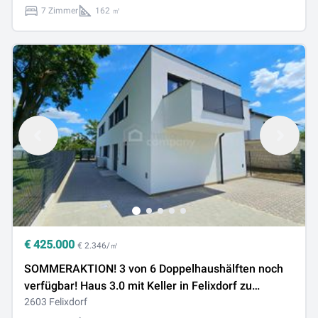
7 Zimmer
162 ㎡
€
425.000
€ 2.346/㎡
SOMMERAKTION! 3 von 6 Doppelhaushälften noch
verfügbar! Haus 3.0 mit Keller in Felixdorf zu
verkaufen!
2603 Felixdorf