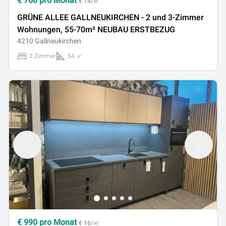
€
760
pro Monat
€ 14/㎡
GRÜNE ALLEE GALLNEUKIRCHEN - 2 und 3-Zimmer
Wohnungen, 55-70m² NEUBAU ERSTBEZUG
4210 Gallneukirchen
2 Zimmer
54 ㎡
€
990
pro Monat
€ 16/㎡