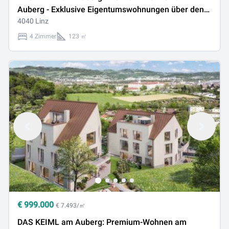
Auberg - Exklusive Eigentumswohnungen über den
Dächern von Linz!
4040 Linz
4 Zimmer
123 ㎡
€
999.000
€ 7.493/㎡
DAS KEIML am Auberg: Premium-Wohnen am