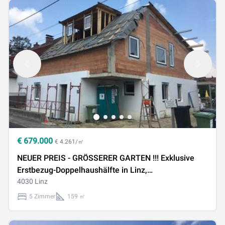
€
679.000
€ 4.261/㎡
NEUER PREIS - GRÖSSERER GARTEN !!! Exklusive
Erstbezug-Doppelhaushälfte in Linz,
Wambachsiedlung - Wohlfühl-Oase!
4030 Linz
5 Zimmer
159 ㎡