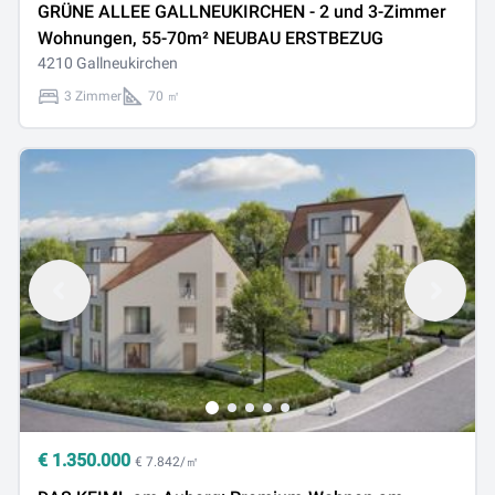
GRÜNE ALLEE GALLNEUKIRCHEN - 2 und 3-Zimmer
Wohnungen, 55-70m² NEUBAU ERSTBEZUG
4210 Gallneukirchen
3 Zimmer
70 ㎡
€
1.350.000
€ 7.842/㎡