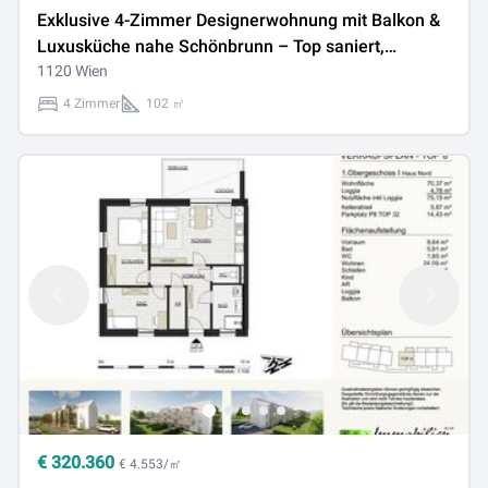
Exklusive 4-Zimmer Designerwohnung mit Balkon &
Luxusküche nahe Schönbrunn – Top saniert,
vermietet, U4/U6
1120 Wien
4 Zimmer
102 ㎡
€
320.360
€ 4.553/㎡