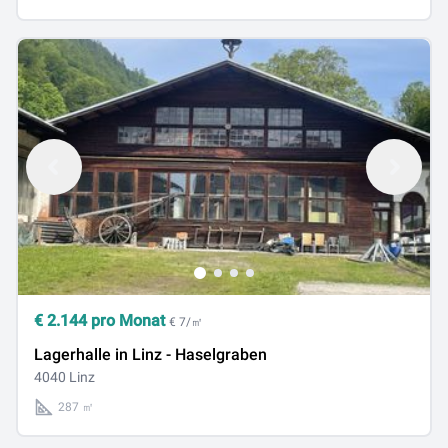
€
2.144
pro Monat
€ 7/㎡
Lagerhalle in Linz - Haselgraben
4040 Linz
287 ㎡