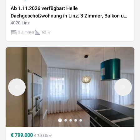
Ab 1.11.2026 verfügbar: Helle
Dachgeschoßwohnung in Linz: 3 Zimmer, Balkon und
moderne Ausstattung!
4020 Linz
2 Zimmer
62 ㎡
€
799.000
€ 7.833/㎡