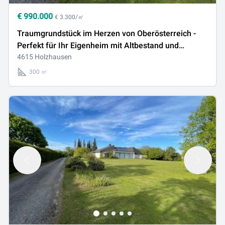
€
990.000
€ 3.300/㎡
Traumgrundstück im Herzen von Oberösterreich -
Perfekt für Ihr Eigenheim mit Altbestand und
riesigem Garten!
4615 Holzhausen
300 ㎡