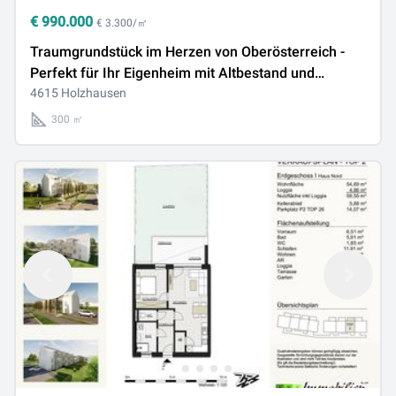
€
990.000
€ 3.300/㎡
Traumgrundstück im Herzen von Oberösterreich -
Perfekt für Ihr Eigenheim mit Altbestand und
riesigem Garten!
4615 Holzhausen
300 ㎡