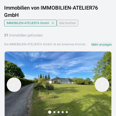
Immobilien von IMMOBILIEN-ATELIER76
GmbH
IMMOBILIEN-ATELIER76 GmbH
Alle löschen
31
Immobilien gefunden
Die IMMOBILIEN-ATELIER76 GmbH ist ein kreatives Immobilienunternehmen in Linz mit einem modernen, kundenorientierten Ansatz. Mit professioneller Beratung und regionalem Markt-Know-how begleitet IMMOBILIEN-ATELIER76 GmbH Kunden bei Kauf, Verkauf und Vermietung von Wohnimmobilien in Oberösterreich. Das Angebot umfasst Eigentumswohnungen, Mietwohnungen, Einfamilienhäuser sowie Anlage- und Gewerbeobjekte in Linz und Umgebung. IMMOBILIEN-ATELIER76 GmbH steht für innovative Immobilienvermarktung, persönliche Betreuung und professionelle Abwicklung. IMMOBILIEN-ATELIER76 GmbH ist an folgendem Standort aktiv: 4020 Linz. Sehen Sie sich jetzt die Immobilienangebote von IMMOBILIEN-ATELIER76 GmbH auf Lib.at an und finden Sie Ihr Objekt in Linz.
Mehr anzeigen