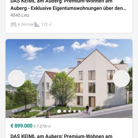
DAS KEIML am Auberg: Premium-Wohnen am
Auberg - Exklusive Eigentumswohnungen über den
Dächern von Linz!
4040 Linz
4 Zimmer
172 ㎡
€
899.000
€ 7.270/㎡
DAS KEIML am Auberg: Premium-Wohnen am