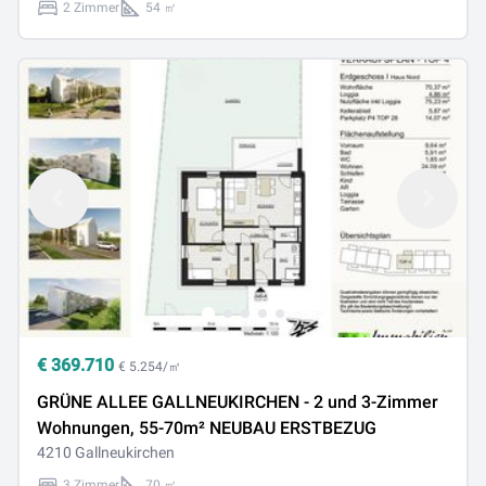
2 Zimmer
54 ㎡
€
369.710
€ 5.254/㎡
GRÜNE ALLEE GALLNEUKIRCHEN - 2 und 3-Zimmer
Wohnungen, 55-70m² NEUBAU ERSTBEZUG
4210 Gallneukirchen
3 Zimmer
70 ㎡