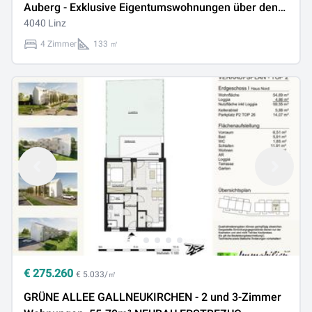
Auberg - Exklusive Eigentumswohnungen über den
Dächern von Linz!
4040 Linz
4 Zimmer
133 ㎡
€
275.260
€ 5.033/㎡
GRÜNE ALLEE GALLNEUKIRCHEN - 2 und 3-Zimmer