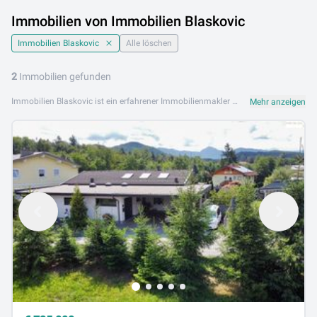
Immobilien von Immobilien Blaskovic
Immobilien Blaskovic
Alle löschen
2
Immobilien gefunden
Immobilien Blaskovic ist ein erfahrener Immobilienmakler mit Sitz in Klagenfurt in Kärnten. Das Unternehmen betreut Kunden mit regionaler Expertise und persönlichem Engagement bei Kauf, Verkauf und Vermietung von Immobilien in Kärnten und Umgebung. Das Angebot von Immobilien Blaskovic umfasst Eigentumswohnungen, Mietwohnungen, Einfamilienhäuser, Grundstücke sowie Gewerbeobjekte. Kundennähe und kompetente Beratung prägen die Arbeit des Unternehmens. Immobilien Blaskovic ist an folgenden Standorten aktiv: 9020 Klagenfurt. Entdecken Sie jetzt die Immobilienangebote von Immobilien Blaskovic auf Lib.at und finden Sie Ihre Traumimmobilie in Kärnten.
Mehr anzeigen