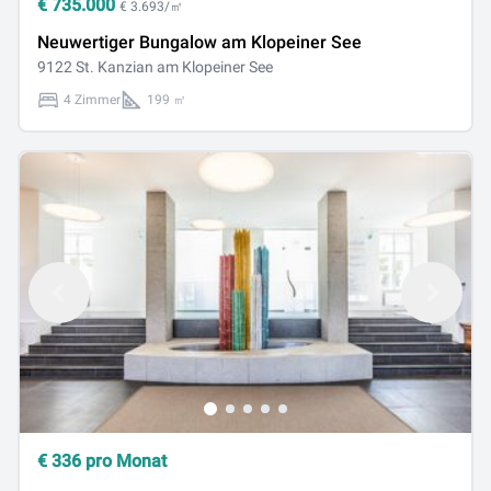
€
735.000
€ 3.693/㎡
Neuwertiger Bungalow am Klopeiner See
9122 St. Kanzian am Klopeiner See
4 Zimmer
199 ㎡
€
336
pro Monat