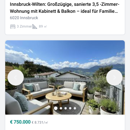
Innsbruck-Wilten: Großzügige, sanierte 3,5 -Zimmer-
Wohnung mit Kabinett & Balkon – ideal für Familien
und Anleger
6020 Innsbruck
3 Zimmer
89 ㎡
€
750.000
€ 8.731/㎡