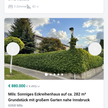
3 Zimmer
82 ㎡
€
880.000
€ 9.495/㎡
Mils: Sonniges Eckreihenhaus auf ca. 282 m²
Grundstück mit großem Garten nahe Innsbruck
6068 Mils