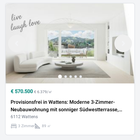
€
570.500
€ 6.379/㎡
Provisionsfrei in Wattens: Moderne 3-Zimmer-
Neubauwohnung mit sonniger Südwestterrasse,
Fernwärme & Solaranlage
6112 Wattens
3 Zimmer
89 ㎡