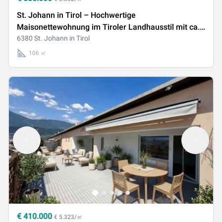
St. Johann in Tirol – Hochwertige
Maisonettewohnung im Tiroler Landhausstil mit ca.
106 m² Wohnfläche, großzügiger Sonnenterrasse
6380 St. Johann in Tirol
(ca. 44 m²) und zwei im Kaufpreis enthaltenen
106 ㎡
Tiefgaragenstellplätzen
€
410.000
€ 5.323/㎡