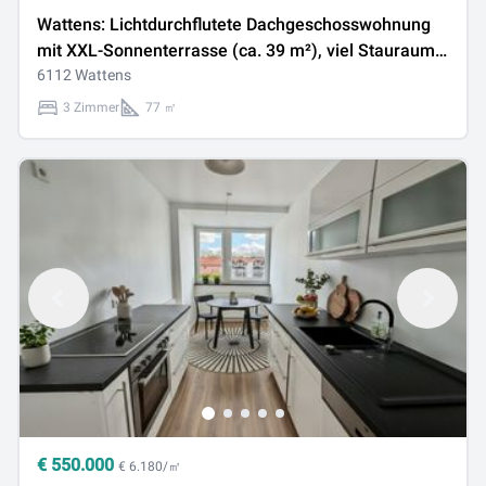
Wattens: Lichtdurchflutete Dachgeschosswohnung
mit XXL-Sonnenterrasse (ca. 39 m²), viel Stauraum
& Tiefgarage
6112 Wattens
3 Zimmer
77 ㎡
€
550.000
€ 6.180/㎡