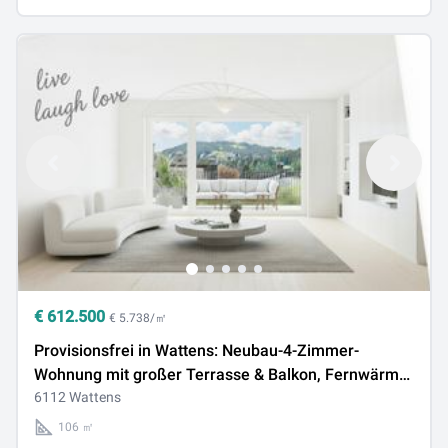
€
612.500
€ 5.738/㎡
Provisionsfrei in Wattens: Neubau-4-Zimmer-
Wohnung mit großer Terrasse & Balkon, Fernwärme
& Solaranlage
6112 Wattens
106 ㎡