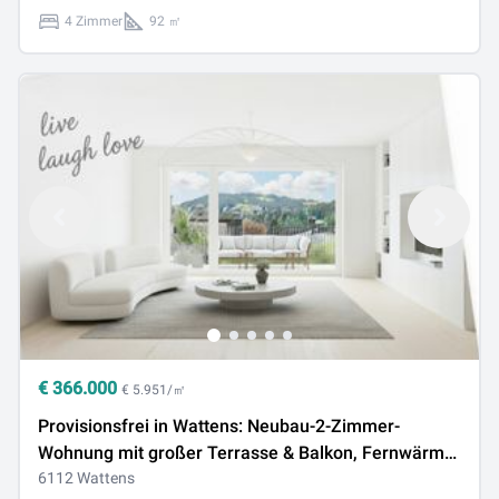
4 Zimmer
92 ㎡
€
366.000
€ 5.951/㎡
Provisionsfrei in Wattens: Neubau-2-Zimmer-
Wohnung mit großer Terrasse & Balkon, Fernwärme
& Solaranlage
6112 Wattens