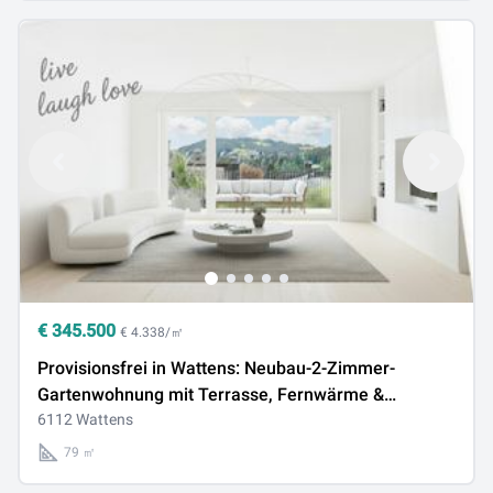
€
345.500
€ 4.338/㎡
Provisionsfrei in Wattens: Neubau-2-Zimmer-
Gartenwohnung mit Terrasse, Fernwärme &
Solaranlage
6112 Wattens
79 ㎡