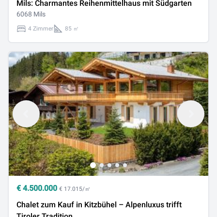
Mils: Charmantes Reihenmittelhaus mit Südgarten
6068 Mils
4 Zimmer
85 ㎡
€
4.500.000
€ 17.015/㎡
Chalet zum Kauf in Kitzbühel – Alpenluxus trifft
Tiroler Tradition