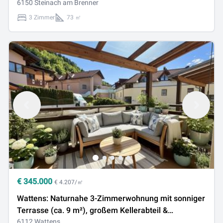
6150 Steinach am Brenner
3 Zimmer
73 ㎡
€
345.000
€ 4.207/㎡
Wattens: Naturnahe 3-Zimmerwohnung mit sonniger
Terrasse (ca. 9 m²), großem Kellerabteil &
Tiefgaragenabstellplatz in ruhiger Lage
6112 Wattens