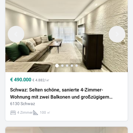
€
490.000
€ 4.882/㎡
Schwaz: Selten schöne, sanierte 4-Zimmer-
Wohnung mit zwei Balkonen und großzügigem
Kellerraum
6130 Schwaz
4 Zimmer
100 ㎡