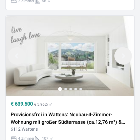
2 Zimmer
58 ㎡
€
639.500
€ 5.962/㎡
Provisionsfrei in Wattens: Neubau-4-Zimmer-
Wohnung mit großer Südterrasse (ca.12,76 m²) &
Nordostbalkon (ca. 5,27 m²) – Fernwärme &
6112 Wattens
Solaranlage
4 Zimmer
107 ㎡