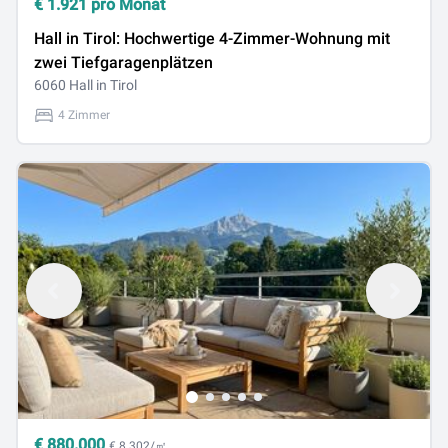
€
1.921
pro Monat
Hall in Tirol: Hochwertige 4-Zimmer-Wohnung mit
zwei Tiefgaragenplätzen
6060 Hall in Tirol
4 Zimmer
€
880.000
€ 8.302/㎡