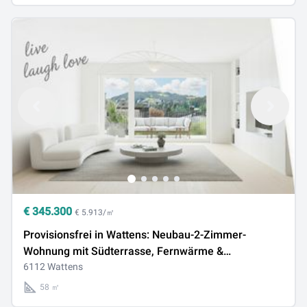
€
345.300
€ 5.913/㎡
Provisionsfrei in Wattens: Neubau-2-Zimmer-
Wohnung mit Südterrasse, Fernwärme &
Solaranlage
6112 Wattens
58 ㎡