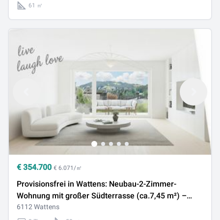
61 ㎡
€
354.700
€ 6.071/㎡
Provisionsfrei in Wattens: Neubau-2-Zimmer-
Wohnung mit großer Südterrasse (ca.7,45 m²) –
Fernwärme & Solaranlage
6112 Wattens