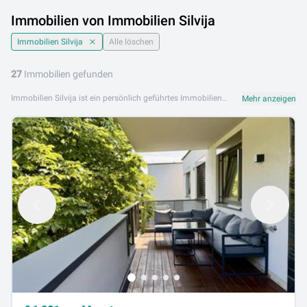
Immobilien von Immobilien Silvija
Immobilien Silvija
Alle löschen
27
Immobilien gefunden
Immobilien Silvija ist ein persönlich geführtes Immobilienunternehmen mit Expertise im Tiroler Immobilienmarkt. Mit individuellem Engagement und regionalem Know-how begleitet Immobilien Silvija ihre Kunden beim Kauf, Verkauf und der Vermietung von Immobilien in Wattens und der Region um Innsbruck. Das Angebot von Immobilien Silvija umfasst Wohnungen, Häuser und Grundstücke – abgestimmt auf die Bedürfnisse von Käufern, Verkäufern und Mietern in der Region. Persönliche Betreuung und Verlässlichkeit prägen die Arbeit von Immobilien Silvija. Immobilien Silvija ist an folgendem Standort aktiv: 6112 Wattens. Stöbern Sie jetzt in den aktuellen Angeboten von Immobilien Silvija auf Lib.at. Finden Sie Ihre Traumimmobilie in Wattens und Tirol – persönlich beraten und direkt vom Makler.
Mehr anzeigen