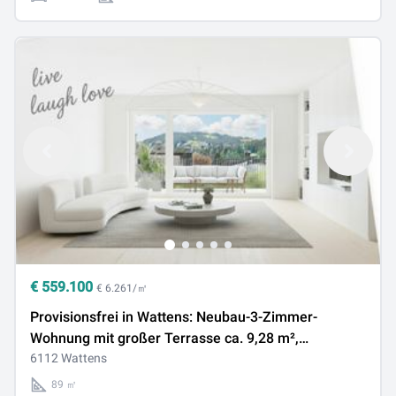
€
559.100
€ 6.261/㎡
Provisionsfrei in Wattens: Neubau-3-Zimmer-
Wohnung mit großer Terrasse ca. 9,28 m²,
Fernwärme & Solaranlage
6112 Wattens
89 ㎡