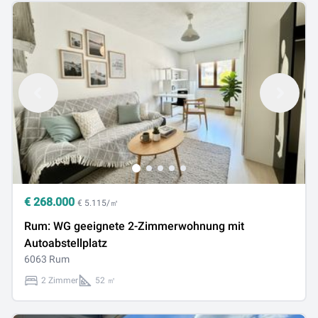
€
268.000
€ 5.115/㎡
Rum: WG geeignete 2-Zimmerwohnung mit
Autoabstellplatz
6063 Rum
2 Zimmer
52 ㎡