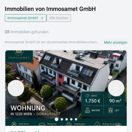
Immobilien von Immosamet GmbH
Immosamet GmbH
Alle löschen
28
Immobilien gefunden
Immosamet GmbH ist ein dynamisches Immobilienunternehmen im Herzen Wiens. Mit einem engagierten Team und tiefem Verständnis des Wiener Immobilienmarkts bietet Immosamet GmbH ihren Kunden einen erstklassigen Service beim Kauf, Verkauf und der Vermietung von Immobilien. Das Angebot von Immosamet GmbH umfasst Eigentumswohnungen, Mietwohnungen, Zinshäuser und Anlageimmobilien. Dabei setzt Immosamet auf persönliche Beratung, Transparenz und nachhaltige Kundenbeziehungen. Immosamet GmbH ist an folgendem Standort aktiv: 1010 Wien. Stöbern Sie jetzt in den aktuellen Immobilienangeboten von Immosamet GmbH auf Lib.at. Entdecken Sie attraktive Objekte in Wien und finden Sie Ihre Traumimmobilie – schnell, einfach und direkt vom Makler.
Mehr anzeigen