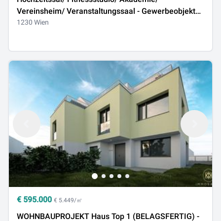
Vereinsheim/ Veranstaltungssaal - Gewerbeobjekt
mit allen Möglichkeiten
1230 Wien
€
595.000
€ 5.449/㎡
WOHNBAUPROJEKT Haus Top 1 (BELAGSFERTIG) -