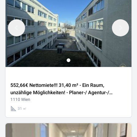
552,66€ Nettomiete!!! 31,40 m² - Ein Raum,
unzählige Möglichkeiten! - Planer-/ Agentur-/
Architektenbüro - Tolle Bürofläche im 11. Bezirk zu
1110 Wien
vermieten
31 ㎡