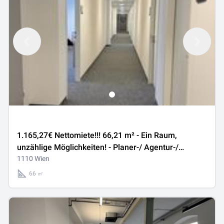
1.165,27€ Nettomiete!!! 66,21 m² - Ein Raum,
unzählige Möglichkeiten! - Planer-/ Agentur-/
Architektenbüro - Tolle Bürofläche im 11. Bezirk zu
1110 Wien
vermieten
66 ㎡