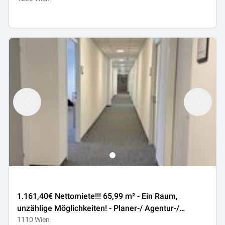
1.161,40€ Nettomiete!!! 65,99 m² - Ein Raum,
unzählige Möglichkeiten! - Planer-/ Agentur-/
Architektenbüro - Tolle Bürofläche im 11. Bezirk zu
1110 Wien