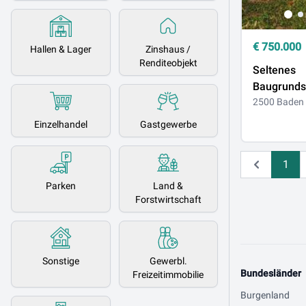
€
750.000
Hallen & Lager
Zinshaus /
Renditeobjekt
Seltenes
Baugrundst
guter Lag
2500 Baden
Einzelhandel
Gastgewerbe
1
Zurück
Parken
Land &
Forstwirtschaft
Sonstige
Gewerbl.
Bundesländer
Freizeitimmobilie
Burgenland