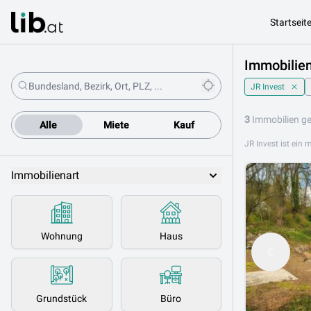
Startseit
Immobilien
JR Invest
3
Immobilien g
Alle
Miete
Kauf
Immobilienart
Wohnung
Haus
Grundstück
Büro