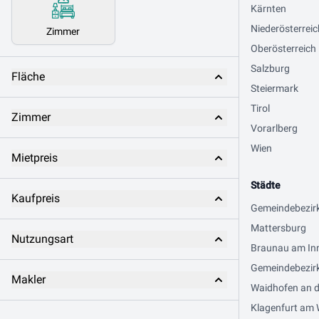
Kärnten
Niederösterreic
Zimmer
Oberösterreich
Salzburg
Fläche
Steiermark
Tirol
Zimmer
Vorarlberg
Wien
Mietpreis
Städte
Kaufpreis
Gemeindebezir
Mattersburg
Nutzungsart
Braunau am In
Gemeindebezirk
Makler
Waidhofen an d
Klagenfurt am 