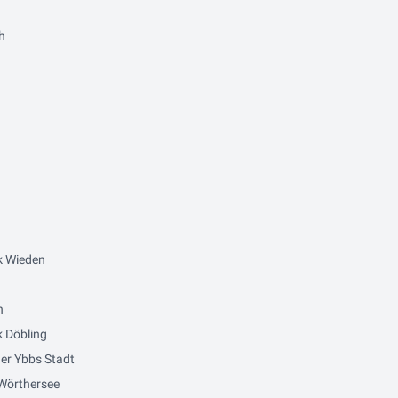
h
k Wieden
n
 Döbling
er Ybbs Stadt
Wörthersee