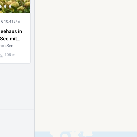
€ 10.418/㎡
eehaus in
See mit
 am See
er
105 ㎡