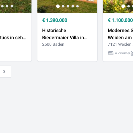
€
1.390.000
€
1.100.000
Historische
Modernes S
ück in sehr
Biedermaier Villa in
Weiden am 
e von Baden
Baden (Villa Fröhlich) -
2500 Baden
Garten und
7121 Weiden
mit Baubescheid
Bootsanleg
4 Zimmer
Weiter