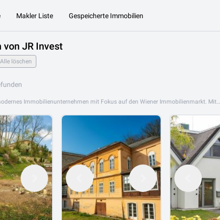
e
Makler Liste
Gespeicherte Immobilien
 von JR Invest
Alle löschen
efunden
JR Invest ist ein modernes Immobilienunternehmen mit Fokus auf den Wiener Immobilienmarkt. Mit einem dynamischen Team und umfassendem Marktwissen bietet JR Invest seinen Kunden professionelle Beratung beim Kauf, Verkauf und der Vermietung von Immobilien in Wien. Das Angebot von JR Invest umfasst Eigentumswohnungen, Mietwohnungen, Anlageimmobilien und Zinshäuser. JR Invest steht für innovative Lösungen, persönlichen Service und eine transparente Abwicklung jeder Transaktion. JR Invest ist an folgendem Standort aktiv: 1010 Wien. Stöbern Sie jetzt in den aktuellen Angeboten von JR Invest auf Lib.at. Finden Sie Ihre nä