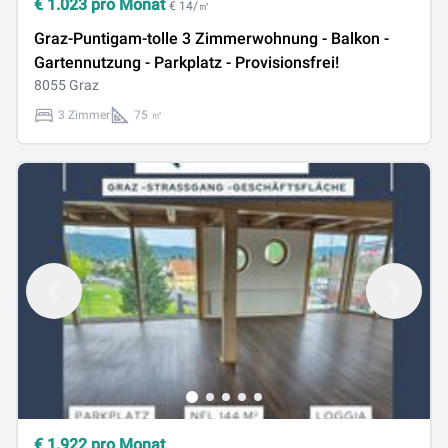
€
1.023
pro Monat
€ 14/㎡
Graz-Puntigam-tolle 3 Zimmerwohnung - Balkon -
Gartennutzung - Parkplatz - Provisionsfrei!
8055 Graz
3 Zimmer
75 ㎡
€
1.922
pro Monat