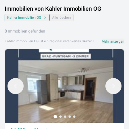
Immobilien von Kahler Immobilien OG
Kahler Immobilien OG
Alle löschen
3
Immobilien gefunden
Kahler Immobilien OG ist ein regional verankertes Grazer Immobilienunternehmen mit persönlichem Service und professioneller Expertise. Mit tiefer Kenntnis des steirischen Immobilienmarkts begleitet Kahler Immobilien OG Kunden beim Kauf, Verkauf und der Vermietung von Immobilien in Graz und der Steiermark. Das Angebot von Kahler Immobilien OG umfasst Eigentumswohnungen, Mietwohnungen, Einfamilienhäuser, Grundstücke und ausgewählte Anlageimmobilien. Das Team steht für individuelle Betreuung, Verlässlichkeit und lokale Kompetenz. Kahler Immobilien OG ist an folgenden Standorten aktiv: 8010 Graz. Entdecken Sie das Immobilienangebot von Kahler Immobilien OG auf Lib.at und starten Sie Ihre Immobiliensuche in Graz.
Mehr anzeigen