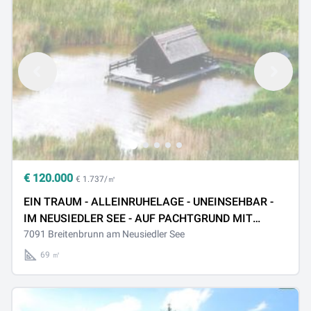
€
120.000
€ 1.737/㎡
EIN TRAUM - ALLEINRUHELAGE - UNEINSEHBAR -
IM NEUSIEDLER SEE - AUF PACHTGRUND MIT
YACHTHAFEN BOOTSANLEGEPLATZ
7091 Breitenbrunn am Neusiedler See
69 ㎡