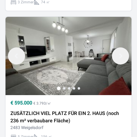
3 Zimmer
74 ㎡
€
595.000
€ 3.793/㎡
ZUSÄTZLICH VIEL PLATZ FÜR EIN 2. HAUS (noch
236 m² verbaubare Fläche)
2483 Weigelsdorf
5 Zimmer
156 ㎡