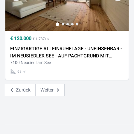
€
120.000
€ 1.737/㎡
EINZIGARTIGE ALLEINRUHELAGE - UNEINSEHBAR -
IM NEUSIEDLER SEE - AUF PACHTGRUND MIT
BOOTSANLEGEPLATZ
7100 Neusiedl am See
69 ㎡
Zurück
Weiter