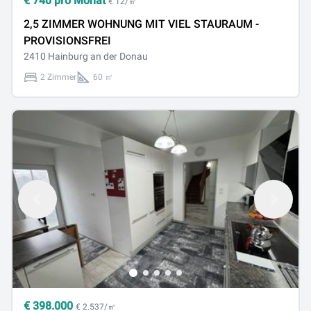
€
740
pro Monat
€ 12/㎡
2,5 ZIMMER WOHNUNG MIT VIEL STAURAUM -
PROVISIONSFREI
2410 Hainburg an der Donau
2 Zimmer
60 ㎡
€
398.000
€ 2.537/㎡