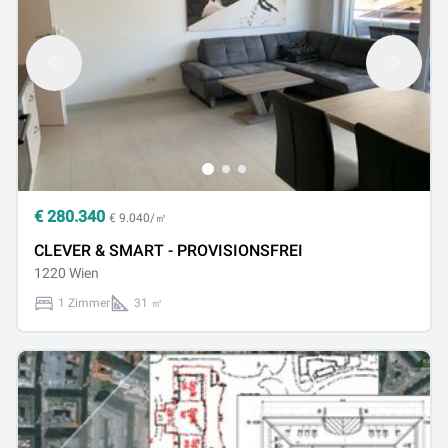
€
280.340
€ 9.040/㎡
CLEVER & SMART - PROVISIONSFREI
1220 Wien
1 Zimmer
31 ㎡