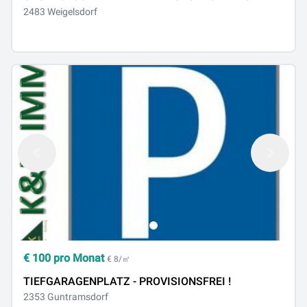
2483 Weigelsdorf
€
100
pro Monat
€ 8/㎡
TIEFGARAGENPLATZ - PROVISIONSFREI !
2353 Guntramsdorf