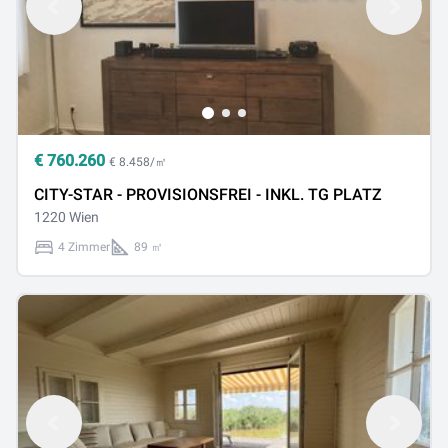
€
760.260
€ 8.458/㎡
CITY-STAR - PROVISIONSFREI - INKL. TG PLATZ
1220 Wien
4 Zimmer
89 ㎡