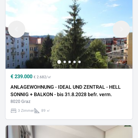
€
239.000
€ 2.682/㎡
ANLAGEWOHNUNG - IDEAL UND ZENTRAL - HELL
SONNIG + BALKON - bis 31.8.2028 befr. verm.
8020 Graz
3 Zimmer
89 ㎡