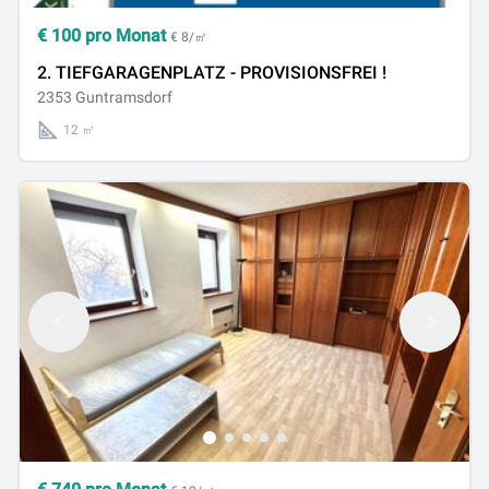
€
100
pro Monat
€ 8/㎡
2. TIEFGARAGENPLATZ - PROVISIONSFREI !
2353 Guntramsdorf
12 ㎡