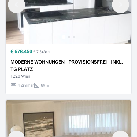
€
678.450
€ 7.548/㎡
MODERNE WOHNUNGEN - PROVISIONSFREI - INKL.
TG PLATZ
1220 Wien
4 Zimmer
89 ㎡