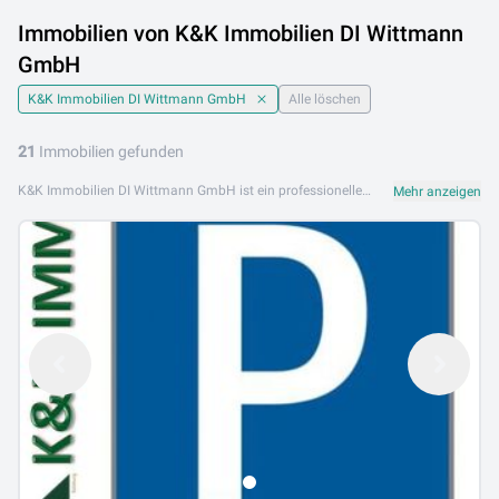
Immobilien von K&K Immobilien DI Wittmann
GmbH
K&K Immobilien DI Wittmann GmbH
Alle löschen
21
Immobilien gefunden
K&K Immobilien DI Wittmann GmbH ist ein professionelles Wiener Immobilienunternehmen, das seinen Kunden fundierte technische und kaufmännische Beratung bei allen Immobilientransaktionen bietet. Mit einem erfahrenen Team und breitem Netzwerk begleitet K&K Immobilien Kunden bei Kauf, Verkauf und Vermietung von Immobilien. Das Portfolio von K&K Immobilien DI Wittmann GmbH umfasst Eigentumswohnungen, Mietwohnungen, Zinshäuser, Einfamilienhäuser und Anlageimmobilien in Wien und Niederosterreich. Das Team steht für Kompetenz, Transparenz und persönliche Betreuung. K&K Immobilien DI Wittmann GmbH ist an folgenden Standorten aktiv: 1070 Wien, 2380 Perchtoldsdorf. Entdecken Sie das Immobilienangebot von K&K Immobilien DI Wittmann GmbH auf Lib.at.
Mehr anzeigen