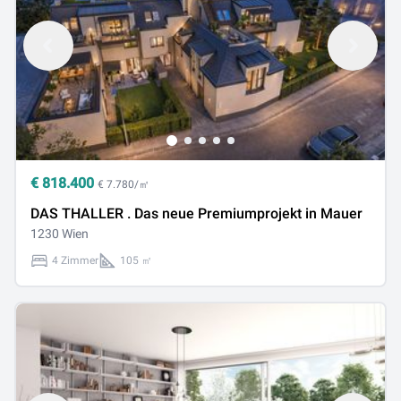
€
818.400
€ 7.780/㎡
DAS THALLER . Das neue Premiumprojekt in Mauer
1230 Wien
4 Zimmer
105 ㎡