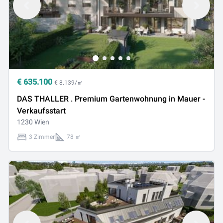
€
635.100
€ 8.139/㎡
DAS THALLER . Premium Gartenwohnung in Mauer -
Verkaufsstart
1230 Wien
3 Zimmer
78 ㎡