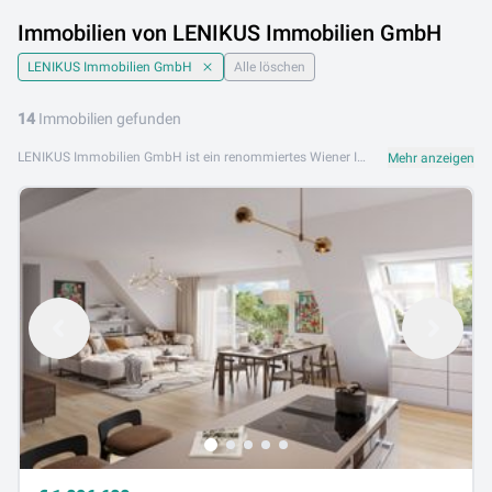
Immobilien von LENIKUS Immobilien GmbH
LENIKUS Immobilien GmbH
Alle löschen
14
Immobilien gefunden
LENIKUS Immobilien GmbH ist ein renommiertes Wiener Immobilienunternehmen mit Sitz in der Innenstadt. Das Unternehmen betreut Kunden bei Kauf, Verkauf und Vermietung hochwertiger Wohn- und Anlageimmobilien in Wien mit höchster Professionalität und Diskretion. Das Leistungsangebot von LENIKUS Immobilien GmbH umfasst Eigentumswohnungen, Altbauwohnungen, Zinshäuser, Penthousewohnungen sowie exklusive Anlageimmobilien in Wien. Das Team verbindet Marktkenntnis mit persönlichem Service auf Premium-Niveau. LENIKUS Immobilien GmbH ist an folgenden Standorten aktiv: 1010 Wien. Jetzt alle Immobilienangebote von LENIKUS Immobilien GmbH auf Lib.at entdecken und Ihre Wunschimmobilie in Wien finden.
Mehr anzeigen