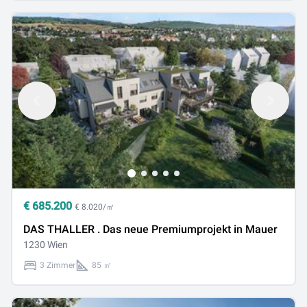
€
685.200
€ 8.020/㎡
DAS THALLER . Das neue Premiumprojekt in Mauer
1230 Wien
3 Zimmer
85 ㎡