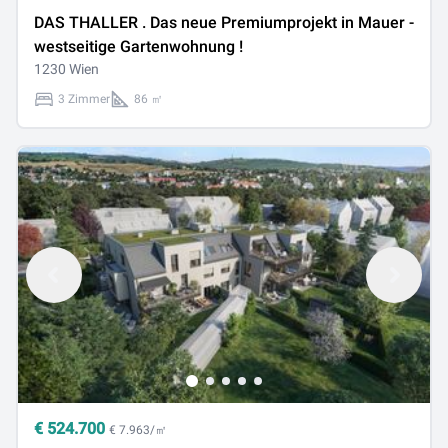
DAS THALLER . Das neue Premiumprojekt in Mauer -
westseitige Gartenwohnung !
1230 Wien
3 Zimmer
86 ㎡
€
524.700
€ 7.963/㎡