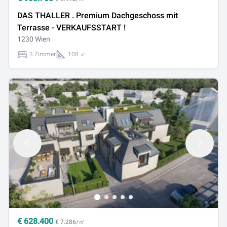
DAS THALLER . Premium Dachgeschoss mit
Terrasse - VERKAUFSSTART !
1230 Wien
3 Zimmer
108 ㎡
€
628.400
€ 7.286/㎡