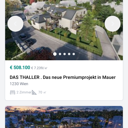
€
508.100
€ 7.239/㎡
DAS THALLER . Das neue Premiumprojekt in Mauer
1230 Wien
2 Zimmer
70 ㎡