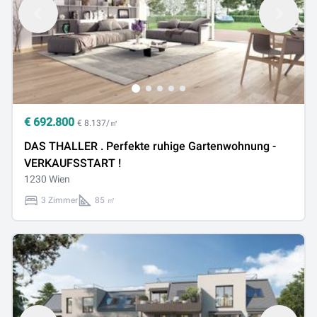
€
692.800
€ 8.137/㎡
DAS THALLER . Perfekte ruhige Gartenwohnung -
VERKAUFSSTART !
1230 Wien
3 Zimmer
85 ㎡