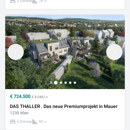
3 Zimmer
78 ㎡
€
724.500
€ 8.046/㎡
DAS THALLER . Das neue Premiumprojekt in Mauer
1230 Wien
4 Zimmer
90 ㎡