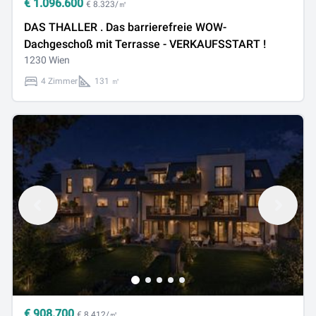
€
1.096.600
€ 8.323/㎡
DAS THALLER . Das barrierefreie WOW-
Dachgeschoß mit Terrasse - VERKAUFSSTART !
1230 Wien
4 Zimmer
131 ㎡
€
908.700
€ 8.412/㎡