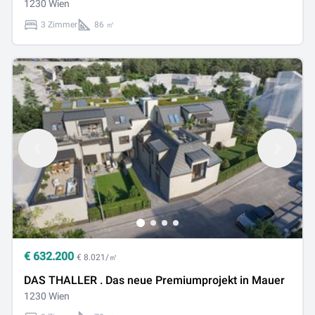
1230 Wien
3 Zimmer
86 ㎡
€
632.200
€ 8.021/㎡
DAS THALLER . Das neue Premiumprojekt in Mauer
1230 Wien