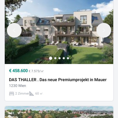
€
458.600
€ 7.573/㎡
DAS THALLER . Das neue Premiumprojekt in Mauer
1230 Wien
2 Zimmer
60 ㎡