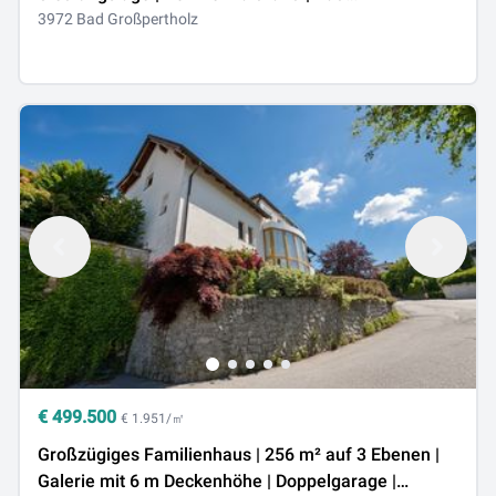
Großpertholz, NÖ
3972 Bad Großpertholz
€
499.500
€ 1.951/㎡
Großzügiges Familienhaus | 256 m² auf 3 Ebenen |
Galerie mit 6 m Deckenhöhe | Doppelgarage |