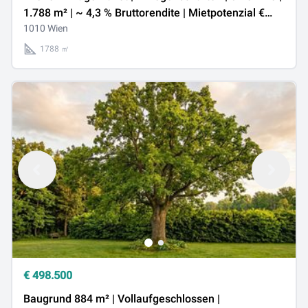
1.788 m² | ~ 4,3 % Bruttorendite | Mietpotenzial €
185.000 p.a.
1010 Wien
1788 ㎡
€
498.500
Baugrund 884 m² | Vollaufgeschlossen |