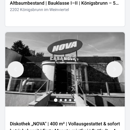
Altbaumbestand | Bauklasse I–II | Königsbrunn – 5
km Wien-Stammersdorf
2202 Königsbrunn im Weinviertel
Diskothek „NOVA" | 400 m² | Vollausgestattet & sofort