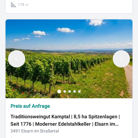
178 ㎡
Preis auf Anfrage
Traditionsweingut Kamptal | 8,5 ha Spitzenlagen |
Seit 1776 | Moderner Edelstahlkeller | Elsarn im
Straßertal, NÖ
3491 Elsarn im Straßertal