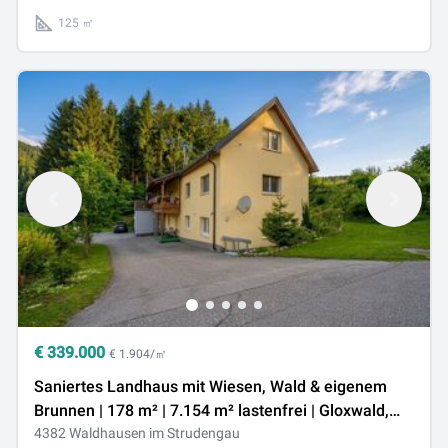
125 ㎡
€
339.000
€ 1.904/㎡
Saniertes Landhaus mit Wiesen, Wald & eigenem
Brunnen | 178 m² | 7.154 m² lastenfrei | Gloxwald,
OÖ
4382 Waldhausen im Strudengau