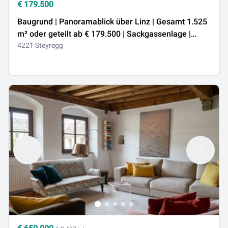
€
179.500
Baugrund | Panoramablick über Linz | Gesamt 1.525
m² oder geteilt ab € 179.500 | Sackgassenlage |
Steyregg, OÖ
4221 Steyregg