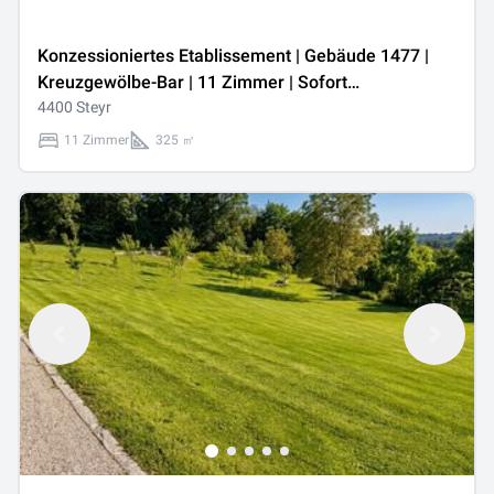
Konzessioniertes Etablissement | Gebäude 1477 |
Kreuzgewölbe-Bar | 11 Zimmer | Sofort
betriebsbereit | Steyr, OÖ
4400 Steyr
11 Zimmer
325 ㎡