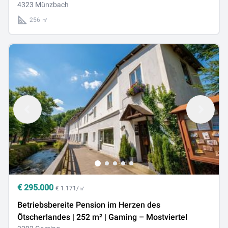
Whirlpool & Sauna | Münzbach, OÖ
4323 Münzbach
256 ㎡
€
295.000
€ 1.171/㎡
Betriebsbereite Pension im Herzen des
Ötscherlandes | 252 m² | Gaming – Mostviertel