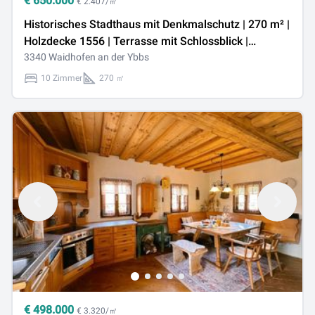
€
650.000
€ 2.407/㎡
Historisches Stadthaus mit Denkmalschutz | 270 m² |
Holzdecke 1556 | Terrasse mit Schlossblick |
Waidhofen an der Ybbs
3340 Waidhofen an der Ybbs
10 Zimmer
270 ㎡
€
498.000
€ 3.320/㎡