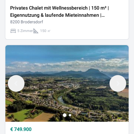
Privates Chalet mit Wellnessbereich | 150 m² |
Eigennutzung & laufende Mieteinnahmen |
Brodersdorf, Stmk
8200 Brodersdorf
5 Zimmer
150 ㎡
€
749.900