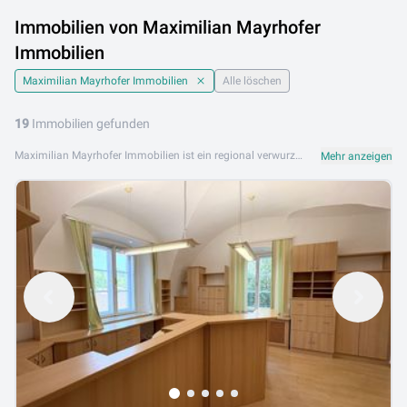
Immobilien von Maximilian Mayrhofer
Immobilien
Maximilian Mayrhofer Immobilien
Alle löschen
19
Immobilien gefunden
Maximilian Mayrhofer Immobilien ist ein regional verwurzeltes Immobilienunternehmen mit Sitz in Gaming im niederösterreichischen Mostviertel. Das Unternehmen bietet umfassende Immobiliendienstleistungen inklusive Auslandsimmobilien und betreut Kunden bei Kauf, Verkauf und Vermietung. Das Leistungsangebot von Maximilian Mayrhofer Immobilien umfasst Einfamilienhäuser, Eigentumswohnungen, Grundstücke sowie Auslandsimmobilien. Mit persönlichem Service und breitem Netzwerk begleitet das Team Kunden zuverlässig bei ihrer Immobiliensuche. Maximilian Mayrhofer Immobilien ist an folgenden Standorten aktiv: 3291 Gaming. Entdecken Sie jetzt alle Angebote von Maximilian Mayrhofer Immobilien auf Lib.at und finden Sie Ihre Traumimmobilie.
Mehr anzeigen