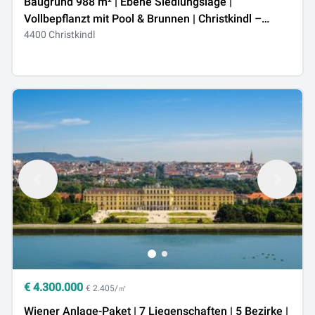
Baugrund 988 m² | Ebene Siedlungslage |
Vollbepflanzt mit Pool & Brunnen | Christkindl –
unweit Steyr
4400 Christkindl
€
4.300.000
€ 2.405/㎡
Wiener Anlage-Paket | 7 Liegenschaften | 5 Bezirke |