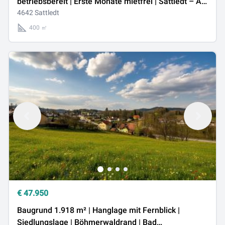
betriebsbereit | Erste Monate mietfrei | Sattledt – A1,
OÖ
4642 Sattledt
400 ㎡
€
47.950
Baugrund 1.918 m² | Hanglage mit Fernblick |
Siedlungslage | Böhmerwaldrand | Bad