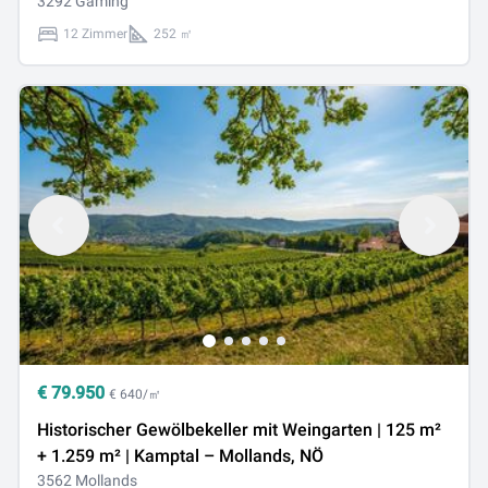
3292 Gaming
12 Zimmer
252 ㎡
€
79.950
€ 640/㎡
Historischer Gewölbekeller mit Weingarten | 125 m²
+ 1.259 m² | Kamptal – Mollands, NÖ
3562 Mollands