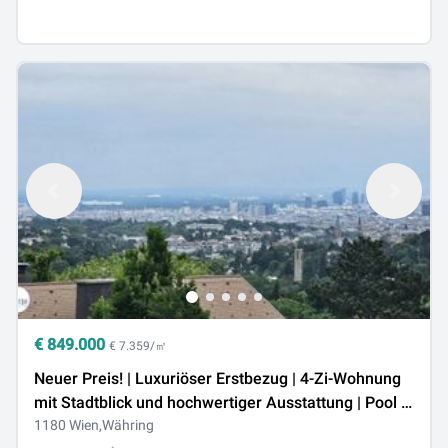
€
849.000
€ 7.359/㎡
Neuer Preis! | Luxuriöser Erstbezug | 4-Zi-Wohnung
mit Stadtblick und hochwertiger Ausstattung | Pool |
Sauna | 2 Garagenplätze
1180 Wien,Währing