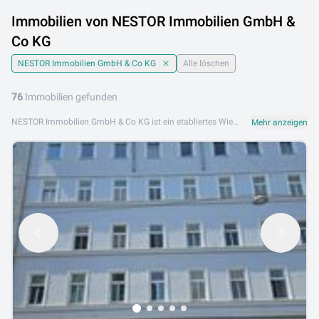
Immobilien von NESTOR Immobilien GmbH &
Co KG
NESTOR Immobilien GmbH & Co KG
Alle löschen
76
Immobilien gefunden
NESTOR Immobilien GmbH & Co KG ist ein etabliertes Wiener Immobilienunternehmen mit langjähriger Erfahrung und internationalem Team. Mit Fachkompetenz und persönlichem Engagement begleitet NESTOR Immobilien Kunden beim Kauf, Verkauf und der Vermietung von Wohn- und Anlageimmobilien in Wien. Das Portfolio von NESTOR Immobilien GmbH & Co KG umfasst Eigentumswohnungen, Mietwohnungen, Zinshäuser, Neubauprojekte und ausgewählte Anlageimmobilien. Das erfahrene Team steht für professionelle Abwicklung und transparente Kommunikation. NESTOR Immobilien GmbH & Co KG ist an folgenden Standorten aktiv: 1220 Wien. Sehen Sie sich das aktuelle Immobilienangebot von NESTOR Immobilien GmbH & Co KG auf Lib.at an und finden Sie Ihre ideale Immobilie in Wien.
Mehr anzeigen