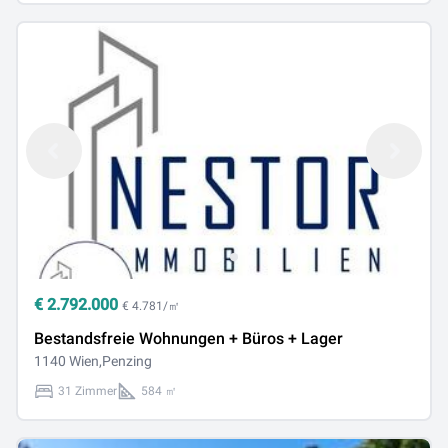
€
2.792.000
€ 4.781/㎡
Bestandsfreie Wohnungen + Büros + Lager
1140 Wien,Penzing
31 Zimmer
584 ㎡