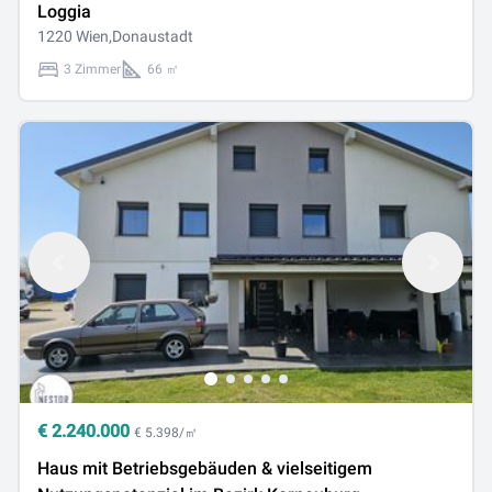
Loggia
1220 Wien,Donaustadt
3 Zimmer
66 ㎡
€
2.240.000
€ 5.398/㎡
Haus mit Betriebsgebäuden & vielseitigem