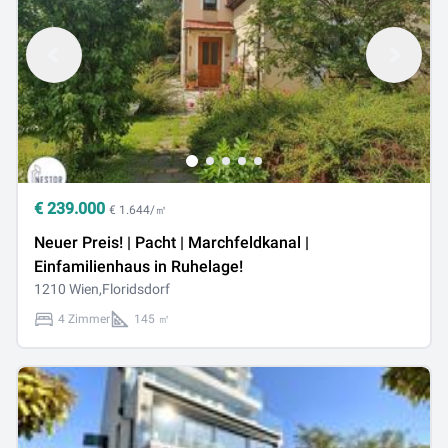
€
239.000
€ 1.644/㎡
Neuer Preis! | Pacht | Marchfeldkanal |
Einfamilienhaus in Ruhelage!
1210 Wien,Floridsdorf
4 Zimmer
145 ㎡