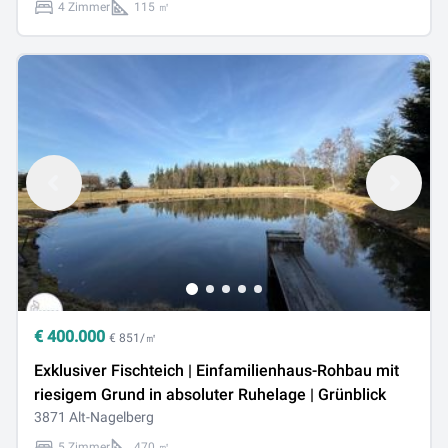
4 Zimmer
115 ㎡
€
400.000
€ 851/㎡
Exklusiver Fischteich | Einfamilienhaus-Rohbau mit
riesigem Grund in absoluter Ruhelage | Grünblick
3871 Alt-Nagelberg
5 Zimmer
470 ㎡