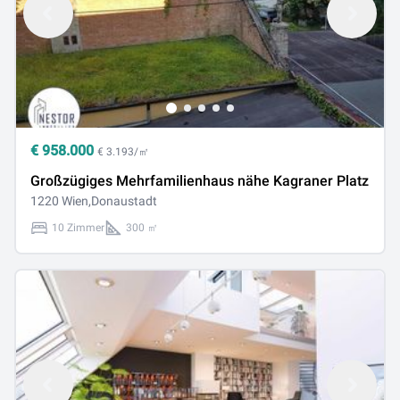
€
958.000
€ 3.193/㎡
Großzügiges Mehrfamilienhaus nähe Kagraner Platz
1220 Wien,Donaustadt
10 Zimmer
300 ㎡