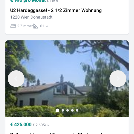
€
990
pro Monat
€ 16/㎡
U2 Hardeggasse! - 2 1/2 Zimmer Wohnung
1220 Wien,Donaustadt
2 Zimmer
61 ㎡
€
425.000
€ 2.605/㎡