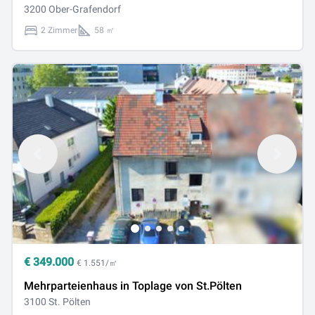
3200 Ober-Grafendorf
2 Zimmer
58 ㎡
€
349.000
€ 1.551/㎡
Mehrparteienhaus in Toplage von St.Pölten
3100 St. Pölten