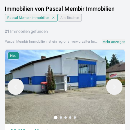
Immobilien von Pascal Membir Immobilien
Pascal Membir Immobilien
Alle löschen
21
Immobilien gefunden
Pascal Membir Immobilien ist ein regional verwurzelter Immobilienmakler mit Sitz in Ober-Grafendorf in Niederösterreich. Das Unternehmen betreut Kunden in der Region Mostviertel und Umgebung mit persönlichem Engagement bei Kauf, Verkauf und Vermietung von Immobilien. Das Angebot von Pascal Membir Immobilien umfasst Einfamilienhäuser, Eigentumswohnungen, Grundstücke sowie Gewerbeobjekte. Regionale Marktkenntnis und persönliche Betreuung zeichnen den Service des Unternehmens aus. Pascal Membir Immobilien ist an folgenden Standorten aktiv: 3200 Ober-Grafendorf. Jetzt die Immobilienangebote von Pascal Membir Immobilien auf Lib.at entdecken und Ihre Wunschimmobilie in Niederösterreich finden.
Mehr anzeigen
Neu