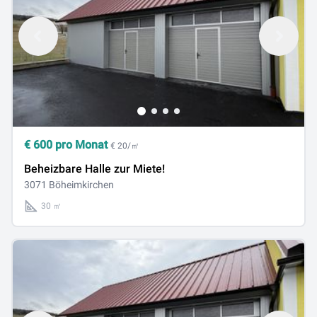
€
600
pro Monat
€ 20/㎡
Beheizbare Halle zur Miete!
3071 Böheimkirchen
30 ㎡