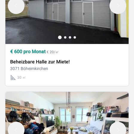
€
600
pro Monat
€ 20/㎡
Beheizbare Halle zur Miete!
3071 Böheimkirchen
30 ㎡