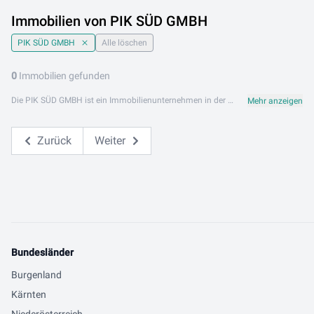
Immobilien von PIK SÜD GMBH
PIK SÜD GMBH
Alle löschen
0
Immobilien gefunden
Die PIK SÜD GMBH ist ein Immobilienunternehmen in der südlichen Steiermark mit Schwerpunkt auf Wohn- und Ferienimmobilien. Mit regionalem Know-how und persönlichem Einsatz begleitet PIK SÜD GMBH Kunden bei Kauf, Verkauf und Vermietung von Immobilien in der Region. Das Angebot umfasst Einfamilienhäuser, Wohnungen, Grundstücke sowie Ferienobjekte in der südsteirischen Region. PIK SÜD GMBH steht für regionale Kompetenz, individuelle Betreuung und professionelle Abwicklung. PIK SÜD GMBH ist an folgendem Standort aktiv: 2852 Loipersdorf. Entdecken Sie jetzt die Immobilienangebote von PIK SÜD GMBH auf Lib.at und finden Sie Ihr Objekt in der Südsteiermark.
Mehr anzeigen
Zurück
Weiter
Bundesländer
Burgenland
Kärnten