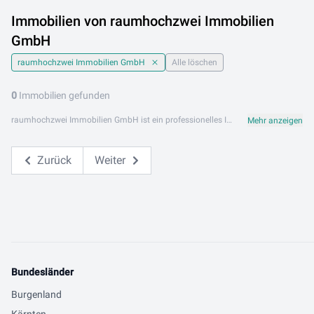
Immobilien von raumhochzwei Immobilien
GmbH
raumhochzwei Immobilien GmbH
Alle löschen
0
Immobilien gefunden
raumhochzwei Immobilien GmbH ist ein professionelles Immobilienunternehmen mit Fokus auf den Salzburger Immobilienmarkt. Mit regionalem Know-how und persönlichem Engagement begleitet raumhochzwei Immobilien GmbH ihre Kunden beim Kauf, Verkauf und der Vermietung von Immobilien in Mattsee und der malerischen Salzburger Seenlandschaft. Das Angebot von raumhochzwei Immobilien umfasst Wohnungen, Einfamilienhäuser, Ferienwohnungen und Grundstücke. Die einzigartige Lage am Mattsee bietet Kunden besondere Wohn- und Investitionsmöglichkeiten. raumhochzwei Immobilien GmbH ist an folgendem Standort aktiv: 5163 Mattsee. Stöbern Sie jetzt in den aktuellen Angeboten von raumhochzwei Immobilien GmbH auf Lib.at. Finden Sie Ihre Wunschimmobilie am Mattsee und im Salzburger Seenland – professionell beraten und direkt vom Makler.
Mehr anzeigen
Zurück
Weiter
Bundesländer
Burgenland