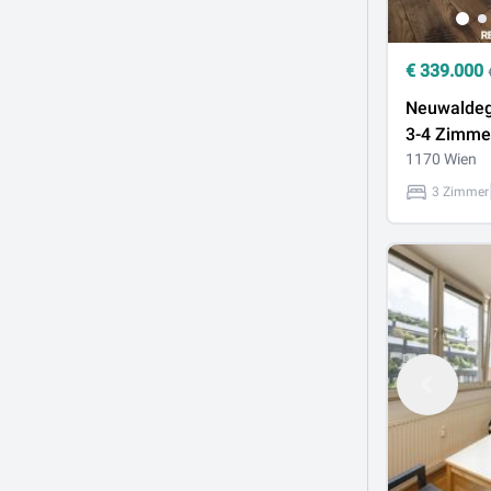
€
339.000
Neuwaldeg
3-4 Zimme
Eigentum
1170 Wien
mit Garte
3 Zimmer