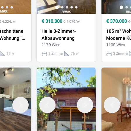
€
310.000
€
370.000
€ 4.224/㎡
€ 4.079/㎡
€
eschnittene
Helle 3-Zimmer-
105 m² Woh
Wohnung in
Altbauwohnung
Moderne Küc
Döblinger
1170 Wien
U1-Nähe | S
1100 Wien
bezugsbere
85 ㎡
3 Zimmer
76 ㎡
3 Zimmer