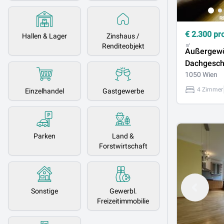
€
2.300
pr
Hallen & Lager
Zinshaus /
㎡
Renditeobjekt
Außergewö
Dachgesch
Maisonette
1050 Wien
Dachterra
4 Zimmer
Einzelhandel
Gastgewerbe
beeindruc
Wienblick 
Naschmar
Parken
Land &
Forstwirtschaft
Sonstige
Gewerbl.
Freizeitimmobilie