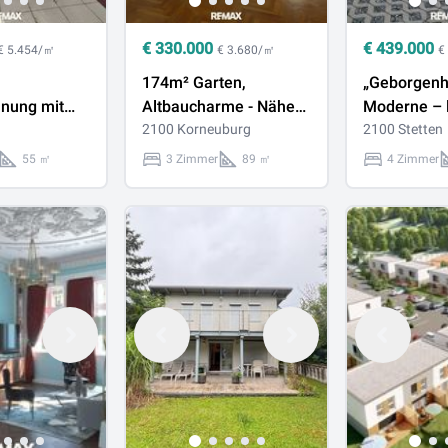
€
330.000
€
439.000
€ 5.454/㎡
€ 3.680/㎡
€
174m² Garten,
„Geborgenhei
nung mit
Altbaucharme - Nähe
Moderne – l
r Terrasse
Hauptplatz, vermietet
2100 Korneuburg
Zuhause fü
2100 Stetten
bis 10/2029
Jungfamili
55 ㎡
3 Zimmer
89 ㎡
4 Zimmer
Wien