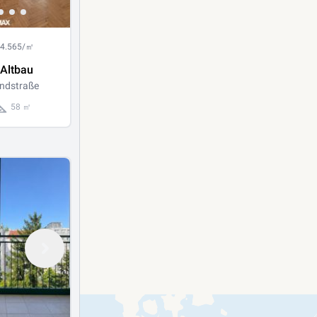
 4.565/㎡
 Altbau
ndstraße
58 ㎡