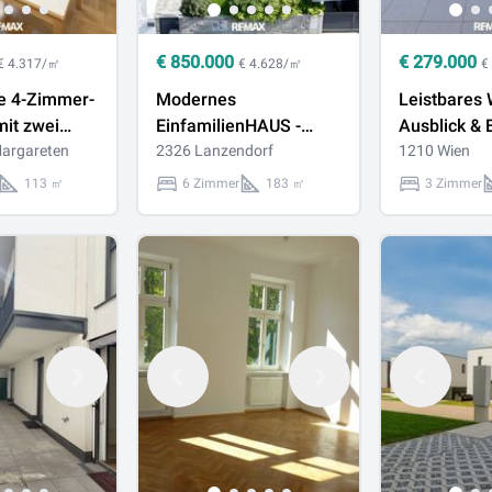
€
850.000
€
279.000
€ 4.317/㎡
€ 4.628/㎡
€
e 4-Zimmer-
Modernes
Leistbares
it zwei
EinfamilienHAUS -
Ausblick &
attraktiver
argareten
Pool, Garten, Garage &
2326 Lanzendorf
– Gepflegte
1210 Wien
Margareten
6 Zimmer
Zimmerwoh
113 ㎡
6 Zimmer
183 ㎡
3 Zimmer
BALKON abe