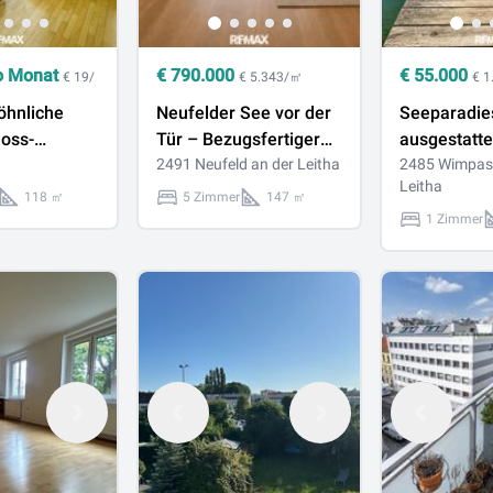
o Monat
€
790.000
€
55.000
€ 19/
€ 5.343/㎡
€ 
hnliche
Neufelder See vor der
Seeparadies
oss-
Tür – Bezugsfertiger
ausgestatte
 mit
Erstbezug mit
2491 Neufeld an der Leitha
Mobilheim a
2485 Wimpass
Leitha
sse und
Eigengarten,
m² Pachtgru
118 ㎡
5 Zimmer
147 ㎡
kendem
Photovoltaik &
Terrasse
1 Zimmer
nahe
Erdwärmepumpe I
kt
PROVISIONSFREI