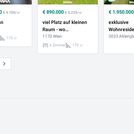
0
€
890.000
€
1.950.000
€ 9.709/㎡
€ 5.235/㎡
nn
viel Platz auf kleinen
exklusive
Raum - wo
Wohnreside
Gemütlichkeit auf
1170 Wien
Einheiten -
3033 Altleng
175 ㎡
Lebensqualität trifft
baugenehmi
6 Zimmer
170 ㎡
Weiter