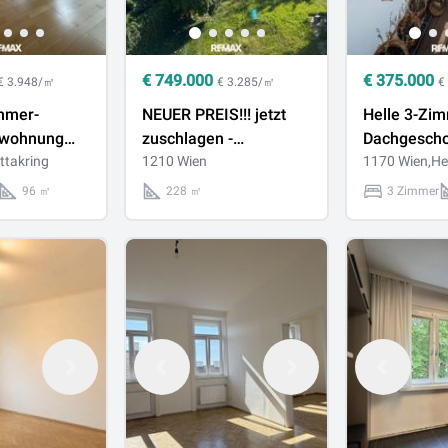
€
749.000
€
375.000
€ 3.948/㎡
€ 3.285/㎡
€
mmer-
NEUER PREIS!!! jetzt
Helle 3-Zi
swohnung
zuschlagen -
Dachgesch
 Nähe
ttakring
Baugrundstück mit
1210 Wien
mit großzüg
1170 Wien,He
z &
Einfamilienhaus
Terrasse in
96 ㎡
228 ㎡
3 Zimmer
r Brauerei
Wohnhaus