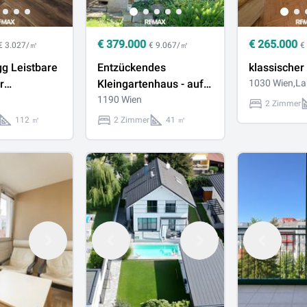
€
379.000
€
265.000
€ 3.027/㎡
€ 9.067/㎡
€
g Leistbare
Entzückendes
klassischer
r
Kleingartenhaus - auf
1030 Wien,La
swohnung
Eigengrund in 1190
1190 Wien
2 Zimmer
nnutzung
Wien mit traumhaften
112 ㎡
2 Zimmer
41 ㎡
Ausblick - Möglichkeit
für ganzjähriges
Wohnen