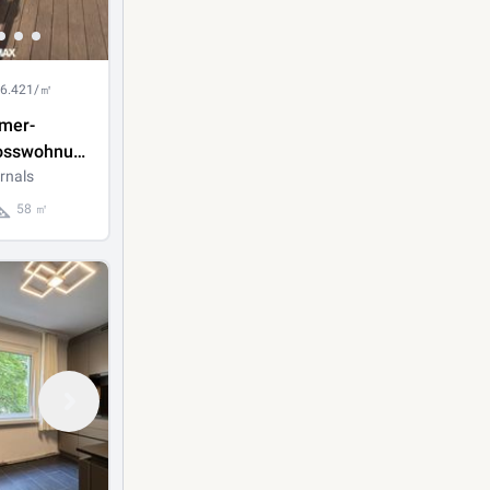
 6.421/㎡
mmer-
osswohnung
iger
rnals
 gepflegtem
58 ㎡