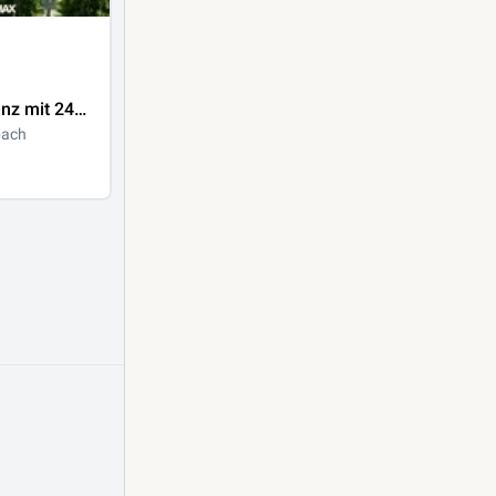
nz mit 24
bach
gt!