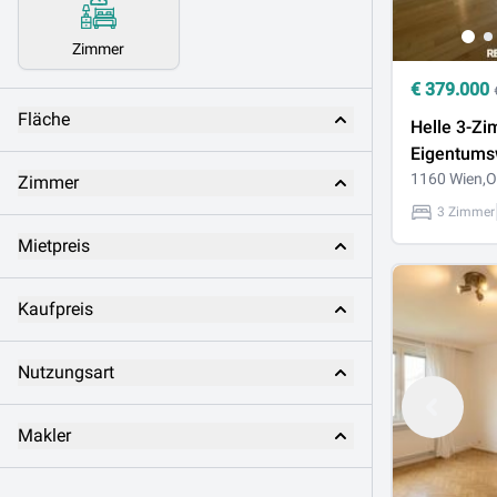
Zimmer
€
379.000
Fläche
Helle 3-Zi
Eigentum
mit Lift –
1160 Wien,O
Zimmer
Yppenplat
3 Zimmer
Ottakringe
Mietpreis
Kaufpreis
Nutzungsart
Makler