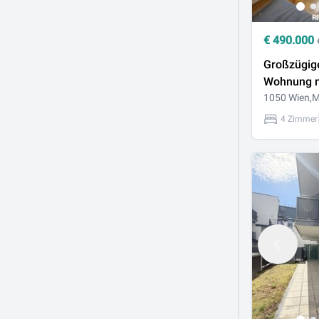
€
490.000
Großzügig
Wohnung m
Loggien in 
1050 Wien,M
Lage von 
4 Zimmer