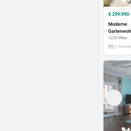
€
299.990
Moderne
Gartenwoh
großzügige
1220 Wien
3 Zimmer