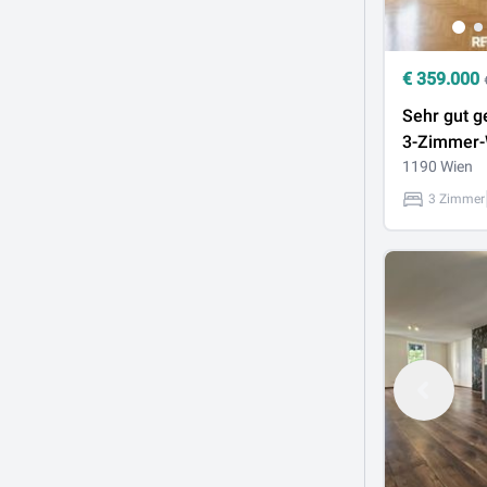
€
359.000
Sehr gut g
3-Zimmer-
begehrter 
1190 Wien
Wohnlage
3 Zimmer