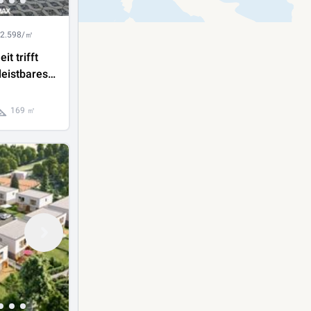
 2.598/㎡
t trifft
eistbares
r
en“ nahe
169 ㎡