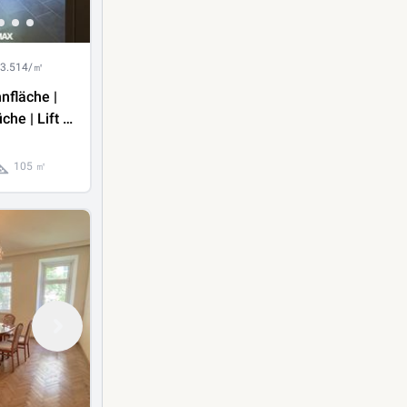
 3.514/㎡
nfläche |
he | Lift |
ofort
it
105 ㎡