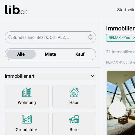
Startseit
Immobilie
REMAX 4You
21
Immobilien 
Alle
Miete
Kauf
Immobilienart
Wohnung
Haus
Grundstück
Büro