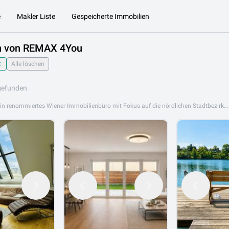
e
Makler Liste
Gespeicherte Immobilien
n von REMAX 4You
Alle löschen
gefunden
REMAX 4You ist ein renommiertes Wiener Immobilienbüro mit Fokus auf die nördlichen Stadtbezirke. Als Teil des weltweiten REMAX-Netzwerks verbindet REMAX 4You lokale Marktexpertise mit internationaler Reichweite und begleitet Kunden beim Kauf, Verkauf und der Vermietung von Immobilien in Wien. Das Angebot von REMAX 4You umfasst Eigentumswohnungen, Mietwohnungen, Einfamilienhäuser und Anlageimmobilien. Das engagierte Team steht für persönliche Betreuung und höchste Professionalität bei jeder Transaktion. REMAX 4You ist an folgenden Standorten aktiv: 1170 Wien, 1180 Wien. Entdecken Sie jetzt die aktuellen Angebote von REMAX 4You auf Lib.at. Finden Sie Ihre Traumimmobilie in Wien – professionell beraten vom REMAX-Spezialisten.