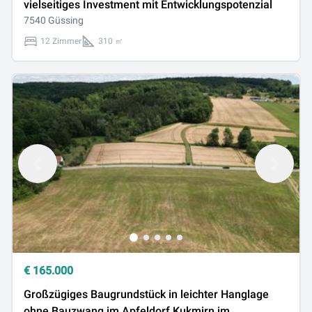
vielseitiges Investment mit Entwicklungspotenzial
7540 Güssing
12 Zimmer
310 ㎡
€
165.000
Großzügiges Baugrundstück in leichter Hanglage
ohne Bauzwang im Apfeldorf Kukmirn im