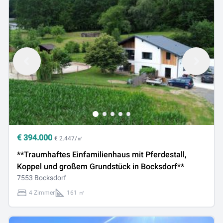
€
394.000
€ 2.447/㎡
**Traumhaftes Einfamilienhaus mit Pferdestall,
Koppel und großem Grundstück in Bocksdorf**
7553 Bocksdorf
4 Zimmer
161 ㎡