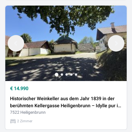
€
14.990
Historischer Weinkeller aus dem Jahr 1839 in der
berühmten Kellergasse Heiligenbrunn – Idylle pur im
Südburgenland
7522 Heiligenbrunn
2 Zimmer