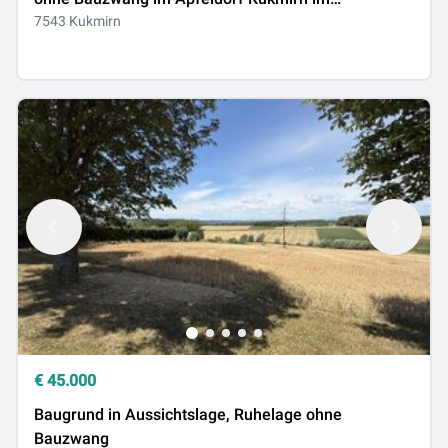
Südburgenland
7543 Kukmirn
€
45.000
Baugrund in Aussichtslage, Ruhelage ohne
Bauzwang