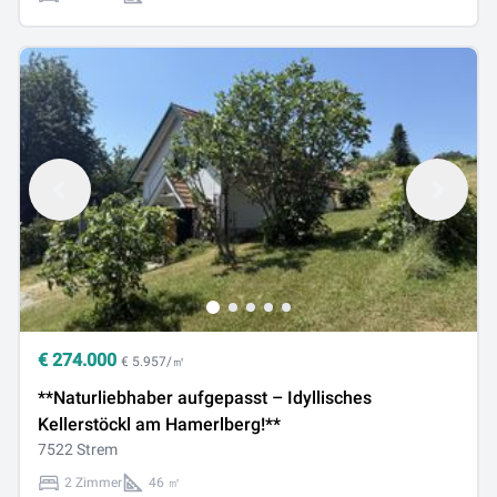
€
274.000
€ 5.957/㎡
**Naturliebhaber aufgepasst – Idyllisches
Kellerstöckl am Hamerlberg!**
7522 Strem
2 Zimmer
46 ㎡