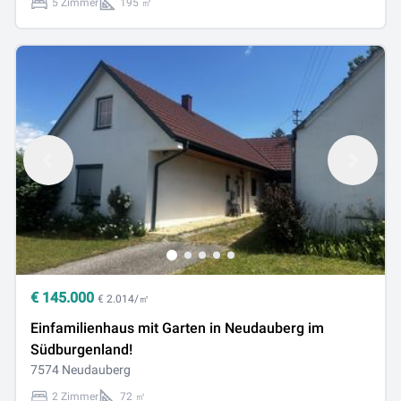
5 Zimmer
195 ㎡
€
145.000
€ 2.014/㎡
Einfamilienhaus mit Garten in Neudauberg im
Südburgenland!
7574 Neudauberg
2 Zimmer
72 ㎡