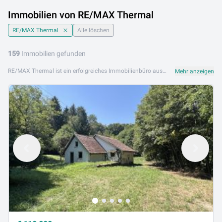
Immobilien von RE/MAX Thermal
RE/MAX Thermal
Alle löschen
159
Immobilien gefunden
RE/MAX Thermal ist ein erfolgreiches Immobilienbüro aus dem weltweit führenden RE/MAX-Netzwerk und bietet professionelle Immobiliendienstleistungen in der Thermenregion im südlichen Burgenland und der Steiermark. Das engagierte Team von RE/MAX Thermal verbindet internationale RE/MAX-Standards mit tiefem regionalem Marktwissen und bietet Käufern, Verkäufern und Mietern erstklassigen Service. Das Portfolio von RE/MAX Thermal umfasst Eigentumswohnungen, Mietobjekte, Einfamilienhäuser, Grundstücke sowie Gewerbeobjekte und Anlageobjekte in der Region. Das erfahrene Team betreut Kunden persönlich durch den gesamten Immobilienprozess. RE/MAX Thermal ist an folgenden Standorten aktiv: 7551 Stegersbach, 7540 Güssing, 7531 Kemeten, 7562 Eltendorf, 8230 Hartberg. Entdecken Sie jetzt die aktuellen Immobilienangebote von RE/MAX Thermal auf Lib.at und finden Sie Ihre Wunschimmobilie in der schönen Thermenregion. Kontaktieren Sie das RE/MAX Thermal-Team für eine unverbindliche Erstberatung.
Mehr anzeigen