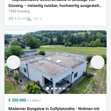
Güssing – vielseitig nutzbar, hochwertig ausgestattet
sofort verfügbar**
7540 Güssing
4 Zimmer
109 ㎡
€
350.000
€ 2.349/㎡
Moderner Bungalow in Golfplatznähe - Wohnen mit