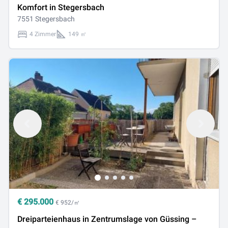
Komfort in Stegersbach
7551 Stegersbach
4 Zimmer
149 ㎡
€
295.000
€ 952/㎡
Dreiparteienhaus in Zentrumslage von Güssing –