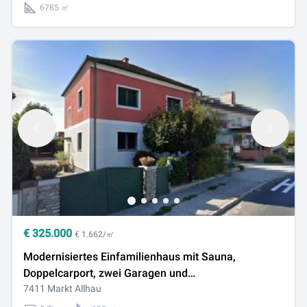
6785 ㎡
€
325.000
€ 1.662/㎡
Modernisiertes Einfamilienhaus mit Sauna,
Doppelcarport, zwei Garagen und
Nutzwasserbrunnen in zentraler Lage
7411 Markt Allhau