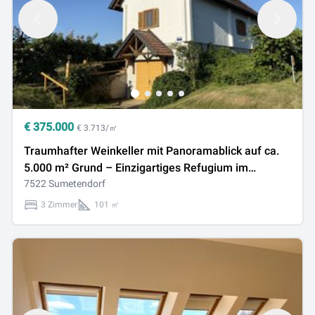
€
375.000
€ 3.713/㎡
Traumhafter Weinkeller mit Panoramablick auf ca.
5.000 m² Grund – Einzigartiges Refugium im
Südburgenland
7522 Sumetendorf
3 Zimmer
101 ㎡