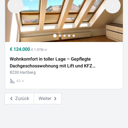
€
124.000
€ 1.978/㎡
Wohnkomfort in toller Lage – Gepflegte
Dachgeschosswohnung mit Lift und KFZ
Abstellplatz, Hartberg Zentrum!
8230 Hartberg
62 ㎡
Zurück
Weiter