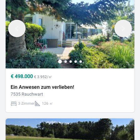
€
498.000
€ 3.952/㎡
Ein Anwesen zum verlieben!
7535 Rauchwart
3 Zimmer
126 ㎡