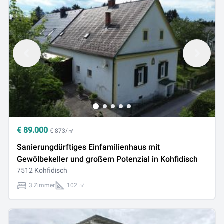
€
89.000
€ 873/㎡
Sanierungdürftiges Einfamilienhaus mit
Gewölbekeller und großem Potenzial in Kohfidisch
7512 Kohfidisch
3 Zimmer
102 ㎡