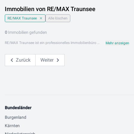
Immobilien von RE/MAX Traunsee
RE/MAX Traunsee
Alle löschen
0
Immobilien gefunden
RE/MAX Traunsee ist ein professionelles Immobilienbüro aus dem international renommierten RE/MAX-Netzwerk mit Schwerpunkt auf der malerischen Traunseeregion in Oberösterreich. Das erfahrene Maklerteam von RE/MAX Traunsee verbindet internationale RE/MAX-Standards mit tiefem lokalem Marktwissen, um Käufern, Verkäufern und Mietern optimale Ergebnisse zu bieten. Persönliche Betreuung und transparente Kommunikation stehen dabei an erster Stelle. RE/MAX Traunsee bietet ein vielfältiges Immobilienportfolio: von Eigentumswohnungen und Mietobjekten über Einfamilienhäuser bis hin zu Seeliegenschaften, Ferienwohnungen und Gewerbeobjekten in der attraktiven Seenregion. RE/MAX Traunsee ist an folgenden Standorten aktiv: 4813 Altmünster. Entdecken Sie jetzt die aktuellen Immobilienangebote von RE/MAX Traunsee auf Lib.at und finden Sie Ihre Wunschimmobilie in einer der schönsten Regionen Österreichs. Das Team von RE/MAX Traunsee begleitet Sie kompetent durch jeden Schritt Ihrer Immobilientransaktion.
Mehr anzeigen
Zurück
Weiter
Bundesländer
Burgenland
Kärnten