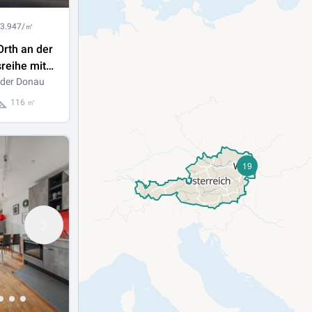
 3.947/㎡
rth an der
reihe mit
immer,
 der Donau
2
116 ㎡
19