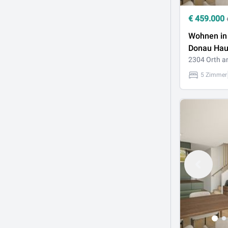
€
459.000
Wohnen in 
Donau Hau
Garten, 5 
2304 Orth a
116,28 m²,
5 Zimmer
Stellplätze