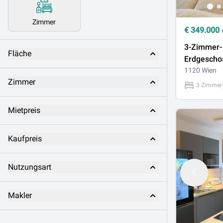
Zimmer
€
349.000
3-Zimmer-
Fläche
Erdgesch
mit direkt
1120 Wien
Zimmer
Gartenzug
3 Zimmer
zum Bahnh
Mietpreis
Kaufpreis
Nutzungsart
Makler