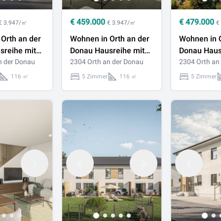
€
459.000
€
479.000
€ 3.947/㎡
€ 3.947/㎡
€
Orth an der
Wohnen in Orth an der
Wohnen in O
sreihe mit
Donau Hausreihe mit
Donau Haus
Zimmer,
n der Donau
Garten, 5 Zimmer,
2304 Orth an der Donau
Garten, 5 Z
2304 Orth an
 2
116,28 m², 2
116,28 m², 
116 ㎡
5 Zimmer
116 ㎡
5 Zimmer
Stellplätze
Stellplätze