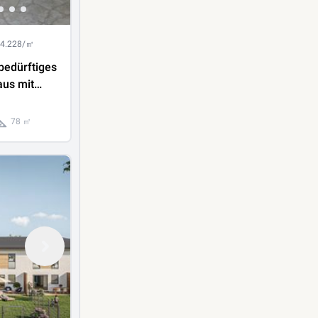
 4.228/㎡
bedürftiges
aus mit
yllischer
78 ㎡