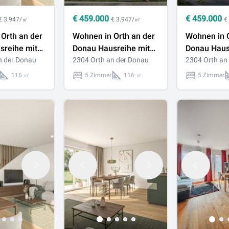
€
459.000
€
459.000
€ 3.947/㎡
€ 3.947/㎡
€
Orth an der
Wohnen in Orth an der
Wohnen in O
sreihe mit
Donau Hausreihe mit
Donau Haus
Zimmer,
n der Donau
Garten, 5 Zimmer,
2304 Orth an der Donau
Garten, 5 Z
2304 Orth an
 2
116,28 m², 2
116,28 m², 
116 ㎡
5 Zimmer
116 ㎡
5 Zimmer
Stellplätze
Stellplätze