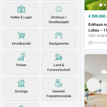
€
599.000
Hallen & Lager
Zinshaus /
Renditeobjekt
Eckhaus n
Lobau – 1
Doppelhaus
2301 Groß-E
166 m² Gar
5 Zimmer
Einzelhandel
Gastgewerbe
Wärmepu
Parken
Land &
Forstwirtschaft
Sonstige
Gewerbl.
Freizeitimmobilie