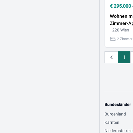
€
295.000
Wohnen mit
Zimmer-Ap
Balkon, 5 
1220 Wien
Alten Don
2 Zimmer
1
Zurück
Bundesländer
Burgenland
Kärnten
Niederösterreic