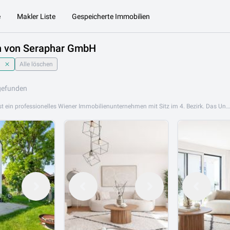
e
Makler Liste
Gespeicherte Immobilien
n von Seraphar GmbH
Alle löschen
gefunden
Seraphar GmbH ist ein professionelles Wiener Immobilienunternehmen mit Sitz im 4. Bezirk. Das Unternehmen betreut Kunden in Wien mit kompetenter Beratung und persönlichem Service bei Kauf, Verkauf und Vermietung von Wohn- und Anlageimmobilien. Das Leistungsangebot von Seraphar GmbH umfasst Eigentumswohnungen, Altbauwohnungen, Mietwohnungen sowie Zinshäuser in Wien. Das Team verbindet fundiertes Fachwissen mit persönlicher Betreuung und zuverlässiger Abwicklung. Seraphar GmbH ist an folgenden Standorten aktiv: 1040 Wien. Jetzt die Immobilienangebote von Seraphar GmbH auf Lib.at entdecken und Ihre Wunschimmobilie in Wien finden.