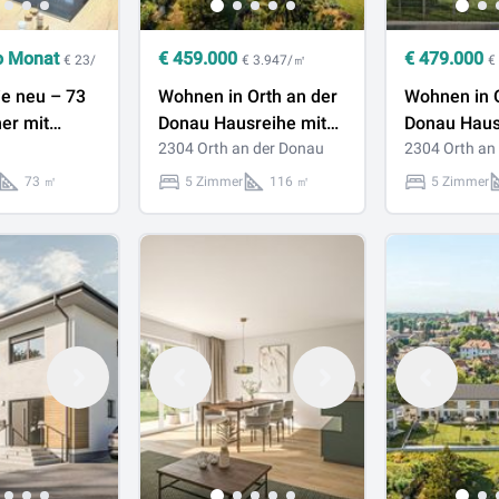
o Monat
€
459.000
€
479.000
€ 23/
€ 3.947/㎡
€
e neu – 73
Wohnen in Orth an der
Wohnen in O
er mit
Donau Hausreihe mit
Donau Haus
che & Lift,
Garten, 5 Zimmer,
2304 Orth an der Donau
Garten, 5 Z
2304 Orth an
hof
116,28 m², 2
116,28 m², 
73 ㎡
5 Zimmer
116 ㎡
5 Zimmer
f
Stellplätze
Stellplätze