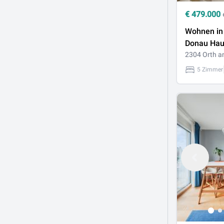
€
479.000
Wohnen in 
Donau Hau
Garten, 5 
2304 Orth a
116,28 m²,
5 Zimmer
Stellplätze