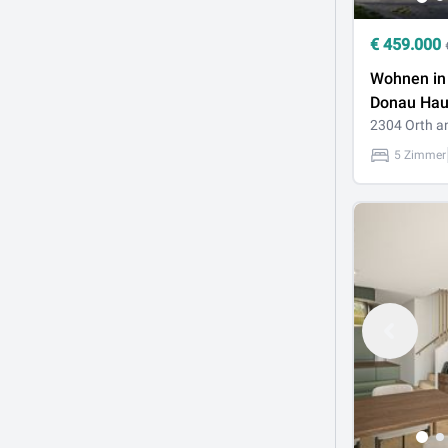
€
459.000
Wohnen in 
Donau Hau
Garten, 5 
2304 Orth a
116,28 m²,
5 Zimmer
Stellplätze