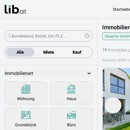
Startseit
Immobilie
Seraphar GmbH
19
Immobilien 
Alle
Miete
Kauf
Immobilienart
Wohnung
Haus
Grundstück
Büro