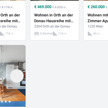
€
469.000
€
260.000
€ 4.119/㎡
€ 4.033/㎡
€
Orth an der
Wohnen in Orth an der
Wohnen mit 
sreihe mit
Donau Hausreihe mit
Zimmer-Apa
Zimmer,
n der Donau
Garten, 5 Zimmer,
2304 Orth an der Donau
Loggia, 5 M
1220 Wien
 2
116,28 m², 2
Alten Dona
116 ㎡
5 Zimmer
116 ㎡
43 ㎡
Stellplätze