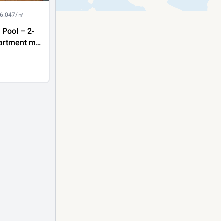
 6.047/㎡
Pool – 2-
rtment mit
inuten zur
u