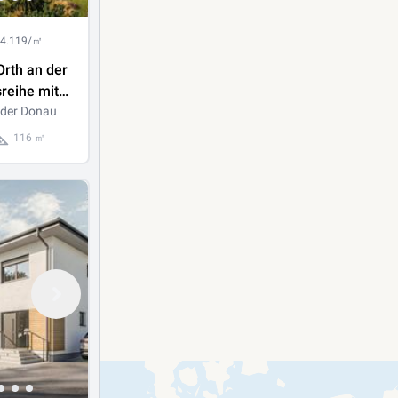
 4.119/㎡
rth an der
reihe mit
immer,
 der Donau
2
116 ㎡