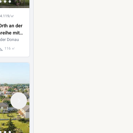
 4.119/㎡
rth an der
reihe mit
immer,
 der Donau
2
116 ㎡