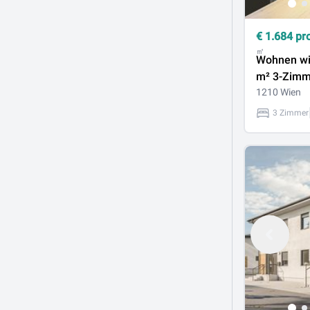
€
1.684
pr
㎡
Wohnen wi
m² 3-Zimm
Designerkü
1210 Wien
Nähe Bahn
3 Zimmer
Floridsdor