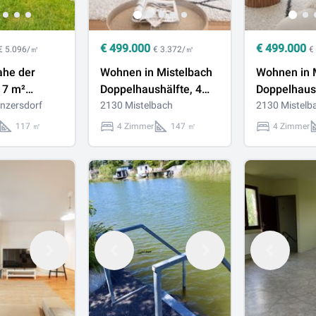
€
499.000
€
499.000
€ 5.096/㎡
€ 3.372/㎡
€
ahe der
Wohnen in Mistelbach
Wohnen in 
17 m²
Doppelhaushälfte, 4
Doppelhaush
hälfte mit
nzersdorf
Zimmer, 148 m², 2
2130 Mistelbach
Zimmer, 14
2130 Mistelb
ten, Keller &
Stellplätze, Seezugang
Stellplätze
117 ㎡
4 Zimmer
147 ㎡
4 Zimmer
mpe