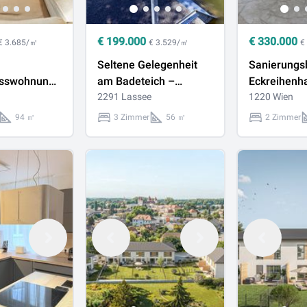
€
199.000
€
330.000
€ 3.685/㎡
€ 3.529/㎡
€
Seltene Gelegenheit
Sanierungs
osswohnung
am Badeteich –
Eckreihenh
em
Grundstück mit
2291 Lassee
Garten in id
1220 Wien
ang – 250 m
direktem
Wohnlage
94 ㎡
3 Zimmer
56 ㎡
2 Zimmer
of Meidling
Wasserzugang und
Altbestand in Lassee