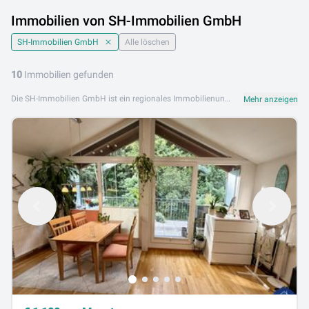
Immobilien von SH-Immobilien GmbH
SH-Immobilien GmbH
Alle löschen
10
Immobilien gefunden
Die SH-Immobilien GmbH ist ein regionales Immobilienunternehmen im Tiroler Unterland. Mit persönlichem Einsatz und fundiertem Know-how begleitet SH-Immobilien GmbH Kunden bei Kauf, Verkauf und Vermietung von Wohnimmobilien in Tirol. Das Angebot umfasst Eigentumswohnungen, Einfamilienhäuser, Chalets, Grundstücke und Anlageimmobilien im Tiroler Unterland. SH-Immobilien GmbH steht für regionale Kompetenz, persönliche Beratung und eine verlässliche Abwicklung. SH-Immobilien GmbH ist an folgendem Standort aktiv: 6241 Radfeld. Entdecken Sie jetzt die Immobilienangebote von SH-Immobilien GmbH auf Lib.at und finden Sie Ihr Objekt in Tirol.
Mehr anzeigen