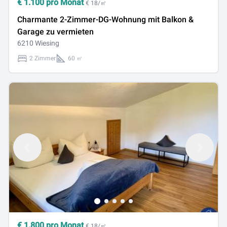
€
1.100
pro Monat
€ 18/㎡
Charmante 2-Zimmer-DG-Wohnung mit Balkon &
Garage zu vermieten
6210 Wiesing
2 Zimmer
60 ㎡
€
1.800
pro Monat
€ 18/㎡