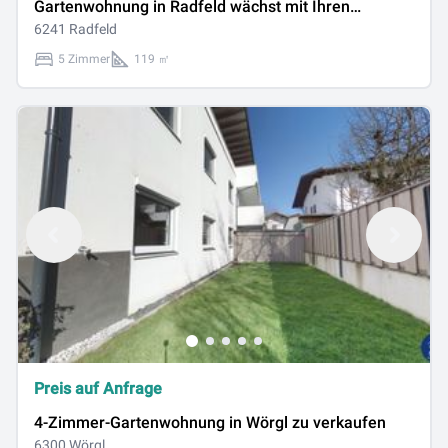
Gartenwohnung in Radfeld wächst mit Ihren
Bedürfnissen mit
6241 Radfeld
5 Zimmer
119 ㎡
Preis auf Anfrage
4-Zimmer-Gartenwohnung in Wörgl zu verkaufen
6300 Wörgl