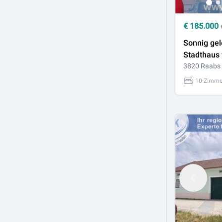
€
185.000
Sonnig ge
Stadthaus 
viel Potenti
3820 Raabs 
10 Zimme