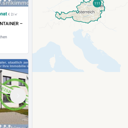
111
onat
€ 2/㎡
ONTAINER –
chen