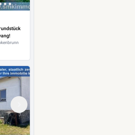
rundstück
ang!
nkenbrunn