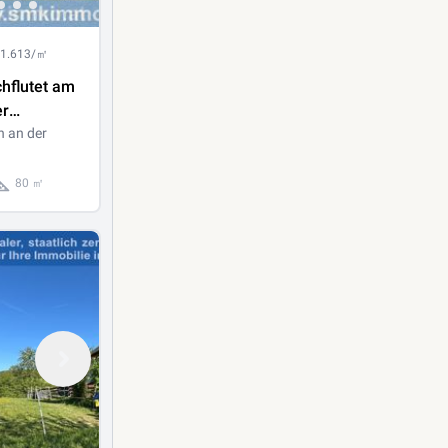
 1.613/㎡
hflutet am
er
sicheren
n an der
ße!
80 ㎡