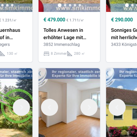
€
479.000
€
290.000
€ 1.231/㎡
€ 1.711/㎡
auernhaus
Tolles Anwesen in
Sonniges G
of in
erhöhter Lage mit
mit herrlich
andlage!
egers
Weitblick!
3852 Immenschlag
Aussichtsla
3433 Königst
130 ㎡
8 Zimmer
280 ㎡