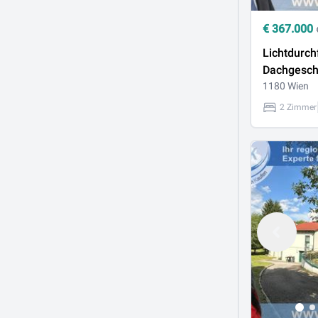
€
367.000
Lichtdurch
Dachgesch
großzügi
1180 Wien
Raumgefüh
2 Zimmer