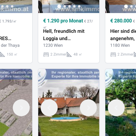
€
1.290
pro Monat
€
280.000
€ 1.793/㎡
€ 27/
€
㎡
Hell, freundlich mit
Hier sind 
RES
Loggia und
angenehm, 
S IN
 der Thaya
Garagenplatz!
1230 Wien
Eigentum m
1180 Wien
ND!
Terrassenmö
150 ㎡
2 Zimmer
48 ㎡
2 Zimmer