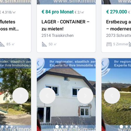
€
84
pro Monat
€
279.000
€ 4.318/㎡
€ 2/㎡
€
flutetes
LAGER - CONTAINER –
Erstbezug 
oss mit
zu mieten!
– moderne
gem
2514 Traiskirchen
2073 Schratt
l!
85 ㎡
50 ㎡
5 Zimmer