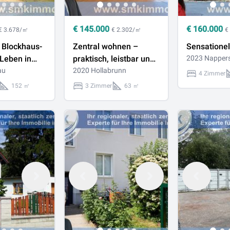
€
145.000
€
160.000
€ 3.678/㎡
€ 2.302/㎡
€
 Blockhaus-
Zentral wohnen –
Sensationel
 Leben in
praktisch, leistbar und
2023 Napper
xklusivität!
au
gemütlich!
2020 Hollabrunn
4 Zimmer
152 ㎡
3 Zimmer
63 ㎡