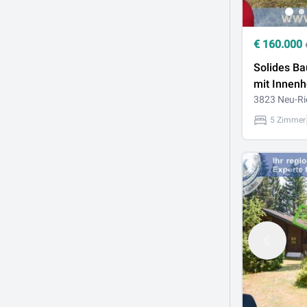
€
160.000
Solides B
mit Innenh
sonniger R
3823 Neu-Ri
5 Zimmer