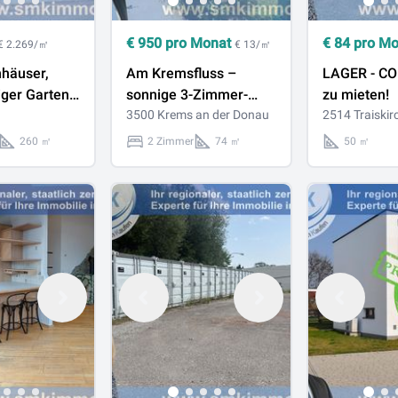
€
950
pro Monat
€
84
pro M
€ 2.269/㎡
€ 13/㎡
häuser,
Am Kremsfluss –
LAGER - C
iger Garten,
sonnige 3-Zimmer-
zu mieten!
ichkeiten –
Wohnung mit
3500 Krems an der Donau
2514 Traiskir
dau!
herrlicher Aussicht!
260 ㎡
2 Zimmer
74 ㎡
50 ㎡