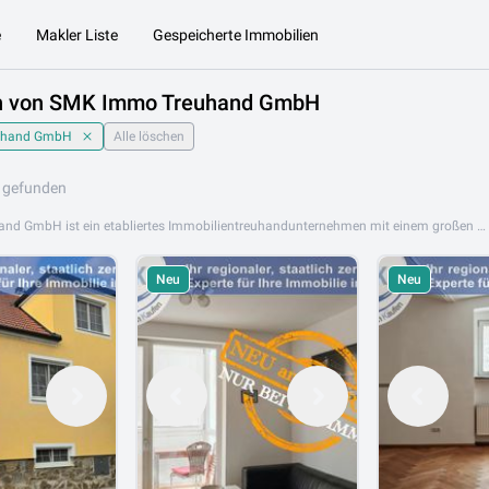
e
Makler Liste
Gespeicherte Immobilien
n von SMK Immo Treuhand GmbH
uhand GmbH
Alle löschen
 gefunden
SMK Immo Treuhand GmbH ist ein etabliertes Immobilientreuhandunternehmen mit einem großen und erfahrenen Team, das seinen Kunden umfassende Dienstleistungen rund um Immobilienvermittlung und -treuhand bietet. Das Unternehmen steht für höchste Seriosität, Rechtssicherheit und professionelle Abwicklung aller Immobilientransaktionen. Jeder Kunde wird individuell und kompetent betreut. Das Portfolio von SMK Immo Treuhand GmbH umfasst Eigentumswohnungen, Mietobjekte, Einfamilienhäuser, Gewerbeobjekte und Anlageimmobilien. Das erfahrene Maklerteam begleitet Käufer, Verkäufer und Mieter durch alle Phasen des Immobilienprozesses. SMK Immo Treuhand GmbH ist an folgenden Standorten aktiv: 3500 Krems an der Donau. Entdecken Sie jetzt das aktuelle Angebot von SMK Immo Treuhand GmbH auf Lib.at und finden Sie Ihre Wunschimmobilie in Krems und der Wachauregion. Das Team steht Ihnen gerne für eine persönliche Beratung zur Verfügung.
Neu
Neu