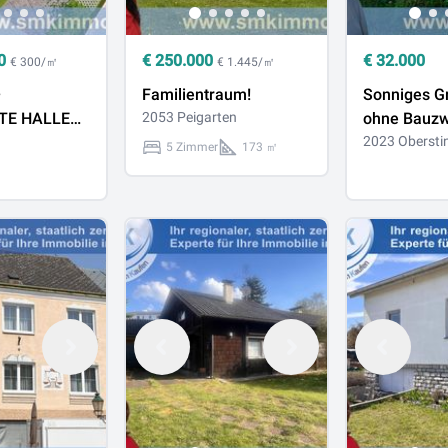
0
€
250.000
€
32.000
€ 300/㎡
€ 1.445/㎡
–
Familientraum!
Sonniges G
TE HALLEN
2053 Peigarten
ohne Bauzw
MTPAKET zu
2023 Obersti
5 Zimmer
173 ㎡