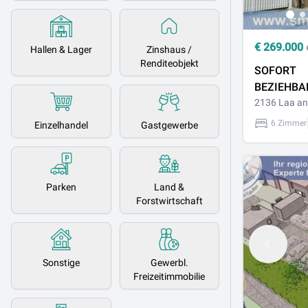
€
269.000
Hallen & Lager
Zinshaus /
Renditeobjekt
SOFORT
BEZIEHBA
WOHNHAU
2136 Laa an
TOPZUSTA
6 Zimmer
Einzelhandel
Gastgewerbe
Parken
Land &
Forstwirtschaft
Sonstige
Gewerbl.
Freizeitimmobilie