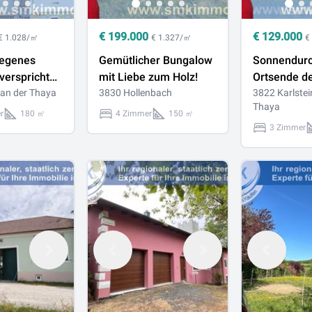
€
199.000
€
129.000
€ 1.028/㎡
€ 1.327/㎡
€
legenes
Gemütlicher Bungalow
Sonnendurc
verspricht
mit Liebe zum Holz!
Ortsende d
al!
an der Thaya
3830 Hollenbach
hochwasser
3822 Karlstei
Thaya
Schillerstra
r
180 ㎡
4 Zimmer
150 ㎡
3 Zimmer