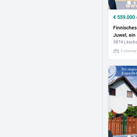
€
559.000
Finnisches
Juwel, ein
absoluter E
3874 Litsch
5 Zimmer