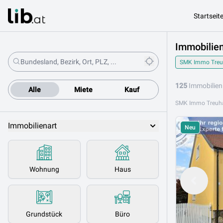
Startseit
Immobilie
SMK Immo Tre
125
Immobilien
Alle
Miete
Kauf
Immobilienart
Neu
Wohnung
Haus
Grundstück
Büro