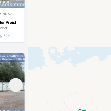
 1.684/㎡
ler Preis!
sdorf
95 ㎡