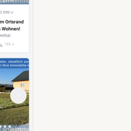
 2.098/㎡
am Ortsrand
s Wohnen!
enthal
133 ㎡