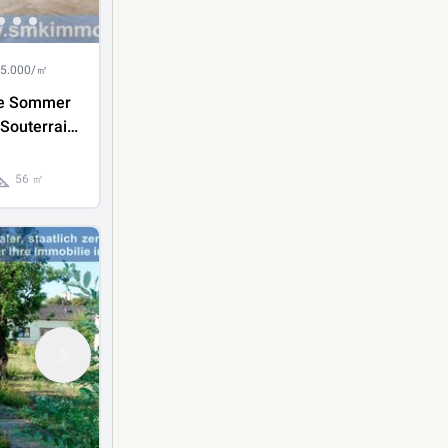
 5.000/㎡
die Sommer
Souterrain-
it
glichkeit!
56 ㎡