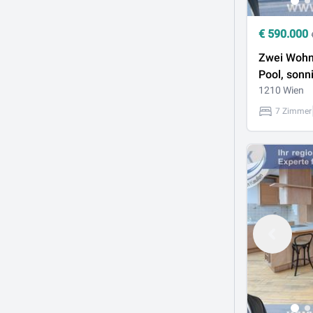
€
590.000
Zwei Wohn
Pool, sonn
viele Mögl
1210 Wien
U1 Leopol
7 Zimmer