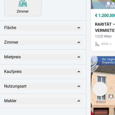
Zimmer
€
1.200.00
RARITÄT 
Fläche
VERMIETE
als GESA
1220 Wien
Zimmer
KAUFEN!
4000 ㎡
Mietpreis
Kaufpreis
Nutzungsart
Makler