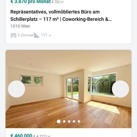
€
3.870
pro Monat
€ 33/㎡
Repräsentatives, vollmöbliertes Büro am
Schillerplatz – 117 m² | Coworking-Bereich &
Besprechungsraum
1010 Wien
3 Zimmer
117 ㎡
€
460.000
€ 4.227/㎡