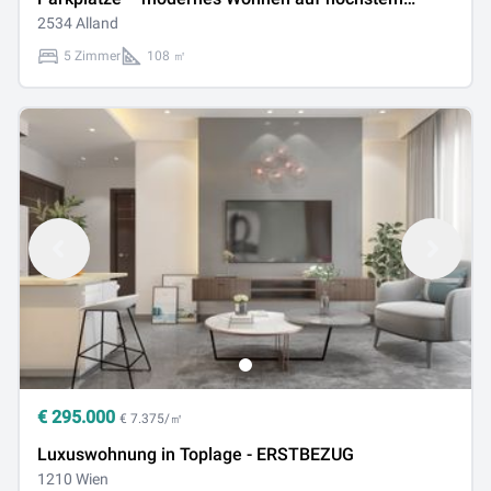
Niveau
2534 Alland
5 Zimmer
108 ㎡
€
295.000
€ 7.375/㎡
Luxuswohnung in Toplage - ERSTBEZUG
1210 Wien