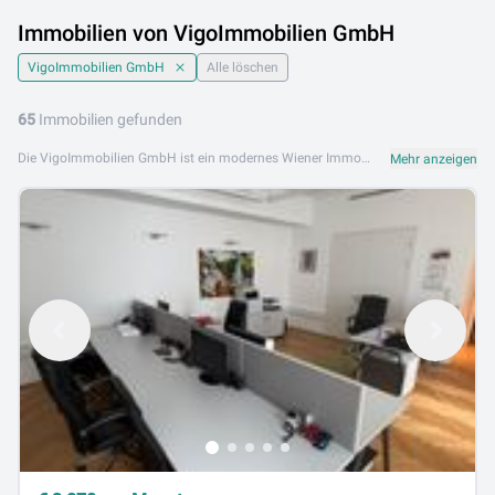
Immobilien von VigoImmobilien GmbH
VigoImmobilien GmbH
Alle löschen
65
Immobilien gefunden
Die VigoImmobilien GmbH ist ein modernes Wiener Immobilienunternehmen mit internationalem Anspruch und lokaler Expertise. Mit einem mehrsprachigen Team und professionellem Service begleitet VigoImmobilien GmbH Kunden bei Kauf, Verkauf und Vermietung von Wohn- und Anlageimmobilien in Wien. Das Portfolio umfasst Eigentumswohnungen, Mietobjekte, Anlageimmobilien und Neubauprojekte in Wien. VigoImmobilien GmbH steht für innovative Vermarktung, persönliche Beratung und eine professionelle Abwicklung aller Immobilientransaktionen. VigoImmobilien GmbH ist an folgendem Standort aktiv: 1010 Wien. Browsen Sie jetzt die Immobilienangebote von VigoImmobilien GmbH auf Lib.at und finden Sie Ihr Objekt im Herzen Wiens.
Mehr anzeigen