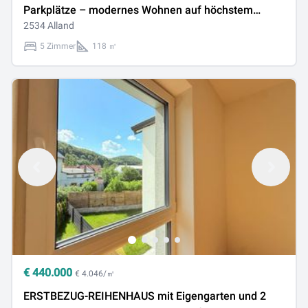
Parkplätze – modernes Wohnen auf höchstem
Niveau
2534 Alland
5 Zimmer
118 ㎡
€
440.000
€ 4.046/㎡
ERSTBEZUG-REIHENHAUS mit Eigengarten und 2