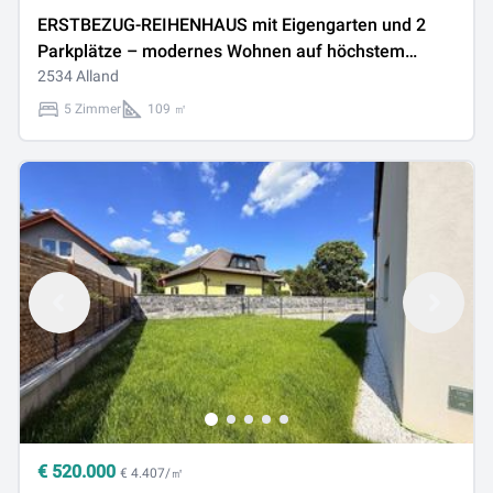
ERSTBEZUG-REIHENHAUS mit Eigengarten und 2
Parkplätze – modernes Wohnen auf höchstem
Niveau
2534 Alland
5 Zimmer
109 ㎡
€
520.000
€ 4.407/㎡