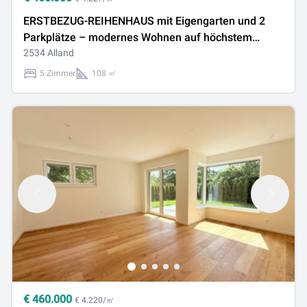
ERSTBEZUG-REIHENHAUS mit Eigengarten und 2
Parkplätze – modernes Wohnen auf höchstem
Niveau
2534 Alland
5 Zimmer
108 ㎡
€
460.000
€ 4.220/㎡