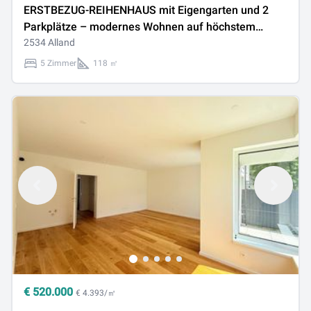
ERSTBEZUG-REIHENHAUS mit Eigengarten und 2
Parkplätze – modernes Wohnen auf höchstem
Niveau
2534 Alland
5 Zimmer
118 ㎡
€
520.000
€ 4.393/㎡