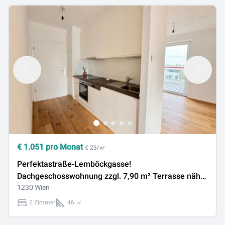
€
1.051
pro Monat
€ 23/㎡
Perfektastraße-Lemböckgasse!
Dachgeschosswohnung zzgl. 7,90 m² Terrasse nähe
U-Bahnlinie!
1230 Wien
2 Zimmer
46 ㎡