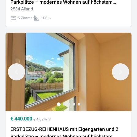
Parkplätze – modernes Wohnen auf höchstem
Niveau
2534 Alland
5 Zimmer
108 ㎡
€
440.000
€ 4.074/㎡
ERSTBEZUG-REIHENHAUS mit Eigengarten und 2
Parkplätze – modernes Wohnen auf höchstem