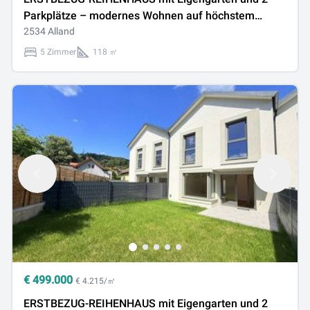
Parkplätze – modernes Wohnen auf höchstem
Niveau
2534 Alland
5 Zimmer
118 ㎡
€
499.000
€ 4.215/㎡
ERSTBEZUG-REIHENHAUS mit Eigengarten und 2