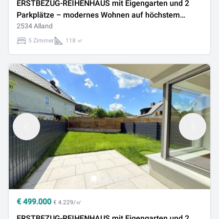
ERSTBEZUG-REIHENHAUS mit Eigengarten und 2
Parkplätze – modernes Wohnen auf höchstem
Niveau
2534 Alland
5 Zimmer
118 ㎡
€
499.000
€ 4.229/㎡
ERSTBEZUG-REIHENHAUS mit Eigengarten und 2