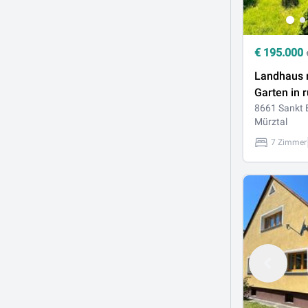
€
195.000
Landhaus 
Garten in 
8661 Sankt 
Mürztal
7 Zimmer