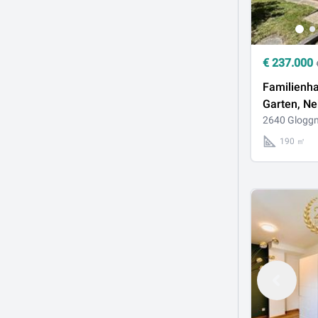
€
237.000
Familienha
Garten, N
& moderne
2640 Gloggn
Pelletshei
190 ㎡
Gloggnitz