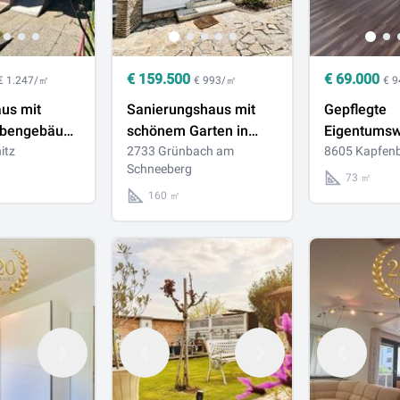
€
159.500
€
69.000
€ 1.247/㎡
€ 993/㎡
€ 
us mit
Sanierungshaus mit
Gepflegte
ebengebäude
schönem Garten in
Eigentumsw
r
itz
Grünbach am
2733 Grünbach am
bester Lag
8605 Kapfen
Schneeberg
zung in
Schneeberg
73 ㎡
160 ㎡