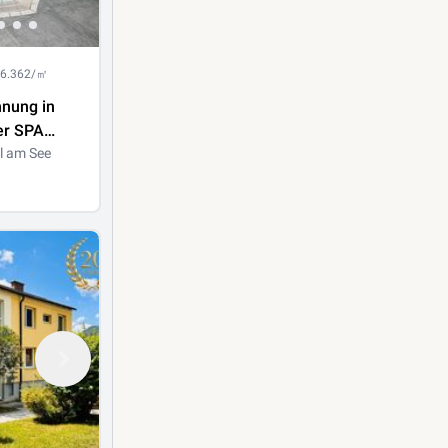
 6.362/㎡
nung in
er SPA
 Neusiedl
l am See