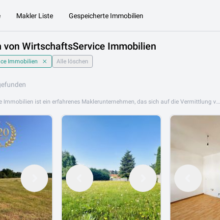
e
Makler Liste
Gespeicherte Immobilien
 von WirtschaftsService Immobilien
ice Immobilien
Alle löschen
gefunden
WirtschaftsService Immobilien ist ein erfahrenes Maklerunternehmen, das sich auf die Vermittlung von Wohn- und Gewerbeimmobilien in Niederösterreich spezialisiert hat. Mit tiefem Regionalbezug und professioneller Beratung unterstützt WirtschaftsService Immobilien Käufer, Verkäufer und Mieter gleichermaßen. Das Portfolio umfasst Eigentumswohnungen, Mietwohnungen, Einfamilienhäuser, Reihenhäuser sowie Gewerbe- und Anlageobjekte. WirtschaftsService Immobilien bietet ein umfassendes Dienstleistungsangebot rund um Kauf, Verkauf und Vermietung. WirtschaftsService Immobilien ist an folgendem Standort aktiv: 2620 Neunkirchen. Browsen Sie jetzt die Immobilienangebote von WirtschaftsService Immobilien auf Lib.at und finden Sie Ihr passendes Objekt.