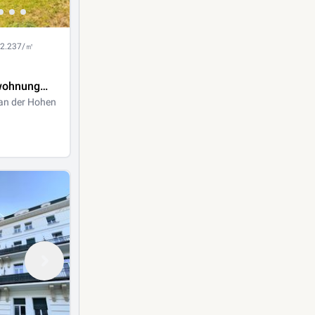
 2.237/㎡
wohnung
&
 an der Hohen
lick |
2