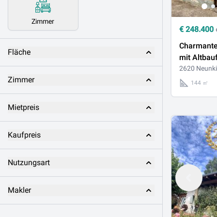
Zimmer
€
248.400
Charmante
Fläche
mit Altbauf
Abendson
2620 Neunki
Zimmer
bester Lag
144 ㎡
Neunkirch
Mietpreis
Kaufpreis
Nutzungsart
Makler