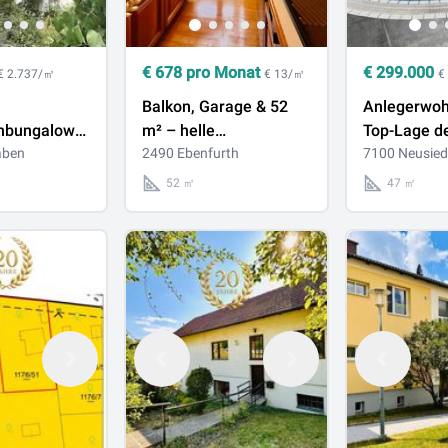
€
678
pro Monat
€
299.000
€ 2.737/㎡
€ 13/㎡
€
Balkon, Garage & 52
Anlegerwoh
enbungalow
m² – helle
Top-Lage d
after
aben
Mietwohnung in
2490 Ebenfurth
Residenz in
7100 Neusied
tsgestaltung
Ebenfurth
am See
52 ㎡
47 ㎡
ländischer
elangt zum