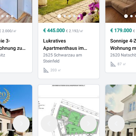
€
445.000
€
179.000
€ 2.000/㎡
€ 2.192/㎡
€
ie 3-
Lukratives
Sonnige 4-
ohnung zum
Apartmenthaus im
Wohnung m
it allen
itz
laufenden Kurzzeit-
2625 Schwarzau am
Klimaanlag
2620 Natsch
Steinfeld
hkeiten
Mietbetrieb
Keller in N
87 ㎡
203 ㎡