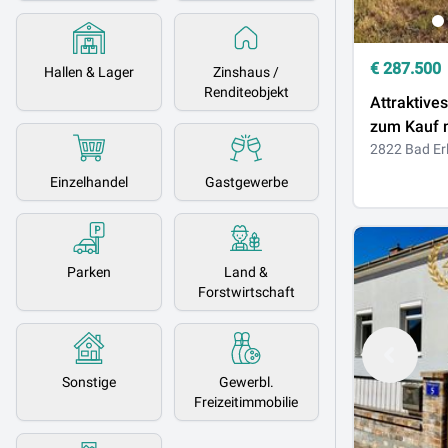
€
287.500
Hallen & Lager
Zinshaus /
Renditeobjekt
Attraktive
zum Kauf 
in 2822 Ba
2822 Bad Er
Einzelhandel
Gastgewerbe
Parken
Land &
Forstwirtschaft
Sonstige
Gewerbl.
Freizeitimmobilie