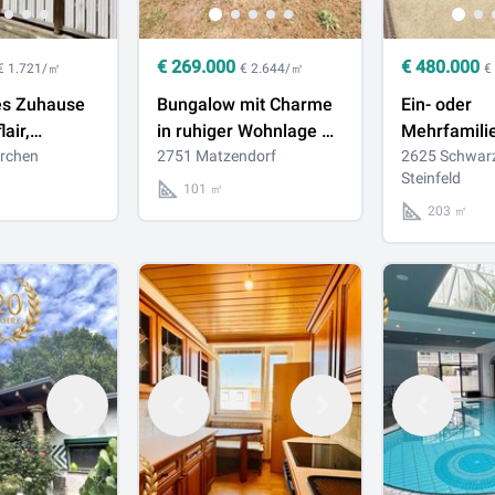
€
269.000
€
480.000
€ 1.721/㎡
€ 2.644/㎡
€
s Zuhause
Bungalow mit Charme
Ein- oder
lair,
in ruhiger Wohnlage –
Mehrfamili
ne und
rchen
Ihr neues Zuhause in
2751 Matzendorf
bester Lag
2625 Schwar
Steinfeld
e in
Matzendorf
101 ㎡
en
203 ㎡