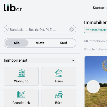
Startseit
Immobilien
WirtschaftsServ
50
Immobilien 
Alle
Miete
Kauf
Immobilienart
Wohnung
Haus
Grundstück
Büro