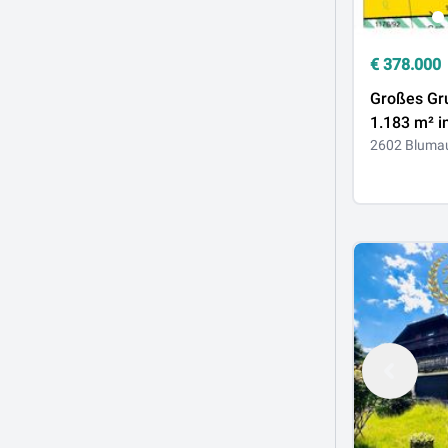
€
378.000
Großes Gr
1.183 m² i
Lage (Teil
2602 Bluma
Grundstüc