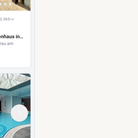
 2.365/㎡
enhaus in
e
zau am