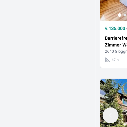
€
135.000
Barrierefre
Zimmer-W
Top-Preis m
2640 Gloggn
Annehmlic
67 ㎡