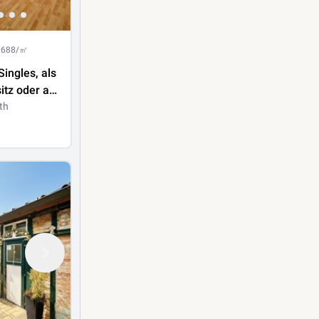
1.688/㎡
Singles, als
tz oder als
nung -
th
t 28 m²
Wiesmath