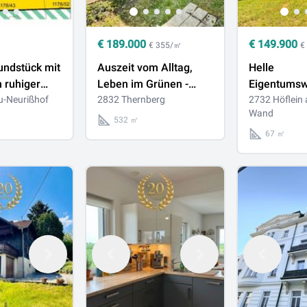
€
189.000
€
149.900
€ 355/㎡
€
undstück mit
Auszeit vom Alltag,
Helle
n ruhiger
Leben im Grünen -
Eigentums
ung des
u-Neurißhof
Liegenschaft zum Kauf
2832 Thernberg
mit Balkon 
2732 Höflein
Wand
ks möglich)
in Thernberg
Schneebergb
532 ㎡
Garage für 
67 ㎡
Fahrzeuge