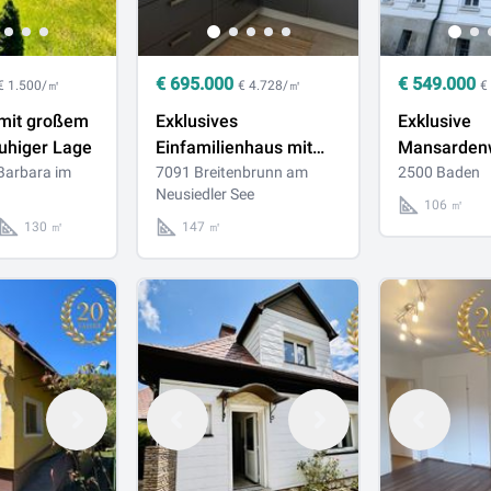
€
695.000
€
549.000
€ 1.500/㎡
€ 4.728/㎡
€
mit großem
Exklusives
Exklusive
ruhiger Lage
Einfamilienhaus mit
Mansarden
Barbara im
Seeblick in
7091 Breitenbrunn am
elegantem
2500 Baden
Neusiedler See
Breitenbrunn am
Jugendstilp
106 ㎡
Neusiedler See
Zentrale La
130 ㎡
147 ㎡
Atemberau
Blick über d
Innenstadt