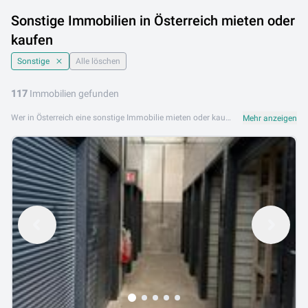
Sonstige Immobilien in Österreich mieten oder
kaufen
Sonstige
Alle löschen
117
Immobilien gefunden
Wer in Österreich eine sonstige Immobilie mieten oder kaufen möchte, steht oft vor einer breiten Auswahl an Objekten, die sich nicht klar in klassische Kategorien wie Wohnung oder Haus einordnen lassen. Genau hier setzt dieses Angebot an: Aktuell stehen 117 Inserate zur Verfügung, die Ihnen einen umfassenden Überblick über den österreichischen Immobilienmarkt in diesem Bereich geben. Ob Gewerbeobjekt, Lagerfläche, Grundstück mit Sondernutzung oder ein anderes besonderes Objekt – die Vielfalt ist groß und die Möglichkeiten sind zahlreich. Bei der Suche nach sonstigen Immobilien in Österreich lohnt es sich, einige wichtige Punkte zu beachten. Klären Sie im Vorfeld, für welchen Zweck das Objekt genutzt werden soll, denn viele sonstige Immobilien unterliegen speziellen Widmungsvorschriften oder baurechtlichen Auflagen, die je nach Bundesland unterschiedlich geregelt sind. Von Wien bis Vorarlberg, von Salzburg bis in die Steiermark – regionale Unterschiede spielen beim Kauf oder der Miete eine entscheidende Rolle. Es empfiehlt sich außerdem, die Lage des Objekts sorgfältig zu prüfen und bei Bedarf einen erfahrenen Makler hinzuzuziehen, der den lokalen Markt gut kennt. Wer sonstige Immobilien in Österreich mieten oder kaufen möchte, sollte auch Nebenkosten wie Grunderwerbsteuer, Vertragserrichtungskosten und laufende Betriebskosten im Blick behalten. Nutzen Sie die Filterfunktionen auf dieser Seite, um Ihre Suche gezielt einzugrenzen und das passende Objekt schnell zu finden.
Mehr anzeigen