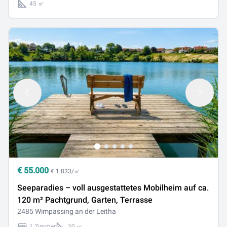
45 ㎡
€
55.000
€ 1.833/㎡
Seeparadies – voll ausgestattetes Mobilheim auf ca.
120 m² Pachtgrund, Garten, Terrasse
2485 Wimpassing an der Leitha
1 Zimmer
30 ㎡