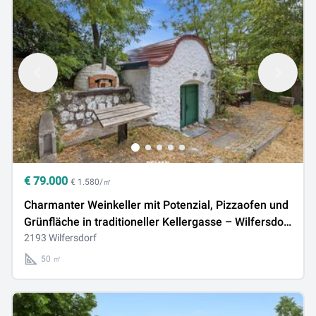
€
79.000
€ 1.580/㎡
Charmanter Weinkeller mit Potenzial, Pizzaofen und
Grünfläche in traditioneller Kellergasse – Wilfersdorf
bei Mistelbach
2193 Wilfersdorf
50 ㎡