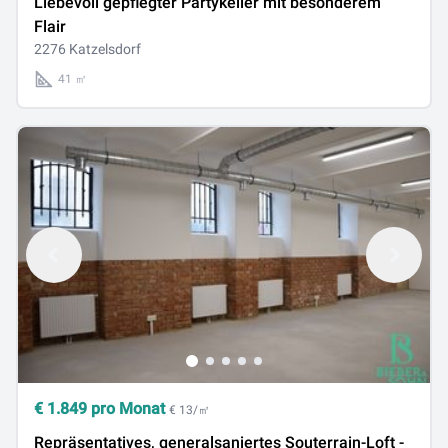
Liebevoll gepflegter Partykeller mit besonderem
Flair
2276 Katzelsdorf
41 ㎡
€
1.849
pro Monat
€ 13/㎡
Repräsentatives, generalsaniertes Souterrain-Loft -