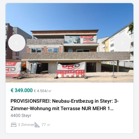
€
349.000
€ 4.504/㎡
PROVISIONSFREI: Neubau-Erstbezug in Steyr: 3-
Zimmer-Wohnung mit Terrasse NUR MEHR 1
EINHEIT FREI
4400 Steyr
3 Zimmer
77 ㎡