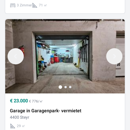
3 Zimmer
71 ㎡
€
23.000
€ 776/㎡
Garage in Garagenpark- vermietet
4400 Steyr
29 ㎡