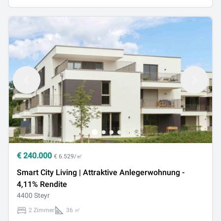
€
240.000
€ 6.529/㎡
Smart City Living | Attraktive Anlegerwohnung -
4,11% Rendite
4400 Steyr
2 Zimmer
36 ㎡