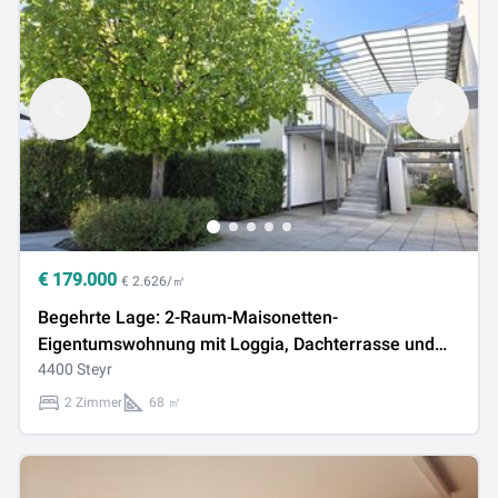
€
179.000
€ 2.626/㎡
Begehrte Lage: 2-Raum-Maisonetten-
Eigentumswohnung mit Loggia, Dachterrasse und
Tiefgaragenstellplatz in der Stelzhamerstraße!
4400 Steyr
2 Zimmer
68 ㎡