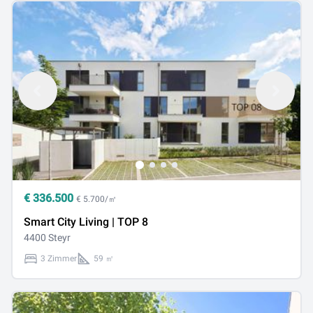
€
336.500
€ 5.700/㎡
Smart City Living | TOP 8
4400 Steyr
3 Zimmer
59 ㎡