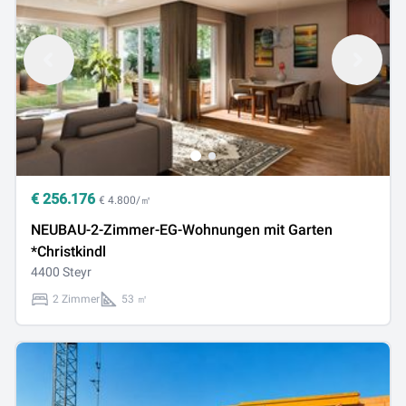
€
256.176
€ 4.800/㎡
NEUBAU-2-Zimmer-EG-Wohnungen mit Garten
*Christkindl
4400 Steyr
2 Zimmer
53 ㎡