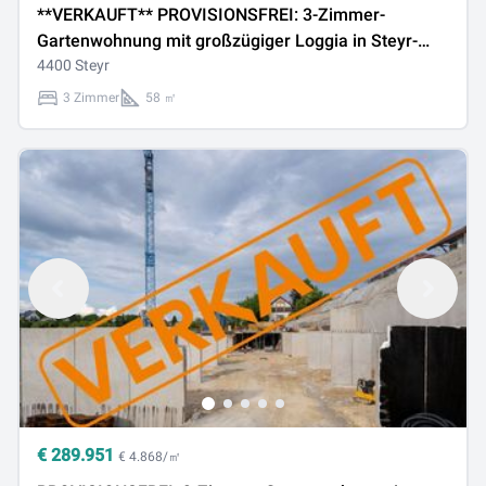
**VERKAUFT** PROVISIONSFREI: 3-Zimmer-
Gartenwohnung mit großzügiger Loggia in Steyr-
Christkindl
4400 Steyr
3 Zimmer
58 ㎡
€
289.951
€ 4.868/㎡