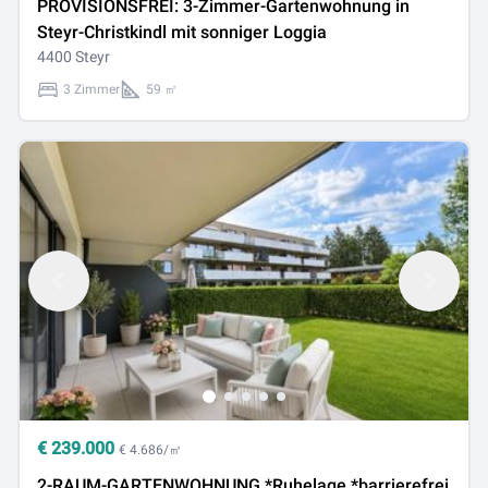
PROVISIONSFREI: 3-Zimmer-Gartenwohnung in
Steyr-Christkindl mit sonniger Loggia
4400 Steyr
3 Zimmer
59 ㎡
€
239.000
€ 4.686/㎡
2-RAUM-GARTENWOHNUNG *Ruhelage *barrierefrei