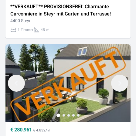
**VERKAUFT** PROVISIONSFREI: Charmante
Garconniere in Steyr mit Garten und Terrasse!
4400 Steyr
1 Zimmer
45 ㎡
€
280.961
€ 4.832/㎡