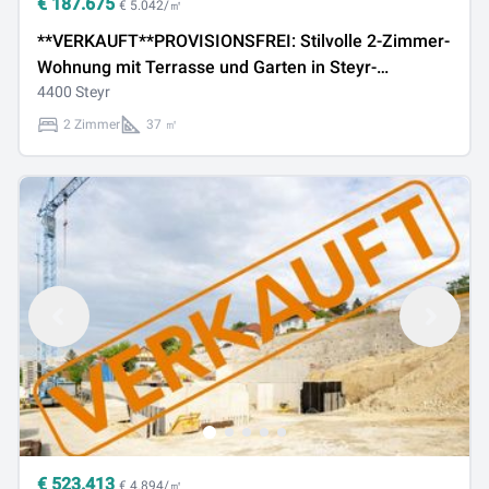
€
187.675
€ 5.042/㎡
**VERKAUFT**PROVISIONSFREI: Stilvolle 2-Zimmer-
Wohnung mit Terrasse und Garten in Steyr-
Christkindl
4400 Steyr
2 Zimmer
37 ㎡
€
523.413
€ 4.894/㎡