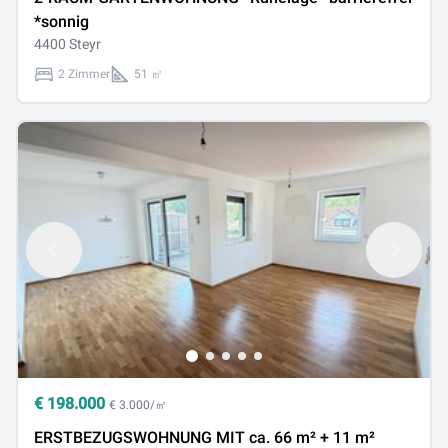
*sonnig
4400 Steyr
2 Zimmer
51 ㎡
€
198.000
€ 3.000/㎡
ERSTBEZUGSWOHNUNG MIT ca. 66 m² + 11 m²