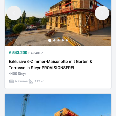
€
543.200
€ 4.840/㎡
Exklusive 6-Zimmer-Maisonette mit Garten &
Terrasse in Steyr PROVISIONSFREI
4400 Steyr
6 Zimmer
112 ㎡