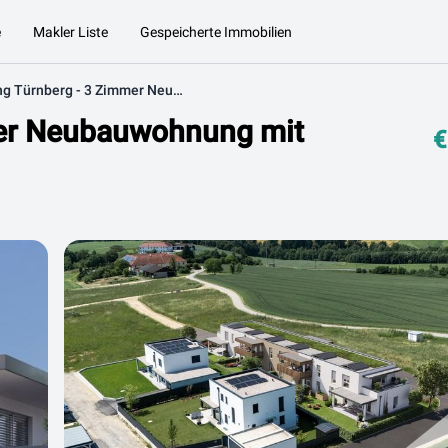
e
Makler Liste
Gespeicherte Immobilien
Green Living Türnberg - 3 Zimmer Neubauwohnung mit Eigengarten (Top 2)
mer Neubauwohnung mit
€