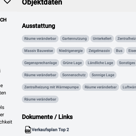
Objektdaten
ICH
Ausstattung
Räume veränderbar
Gartennutzung
Unterkellert
Zentralhei
Massiv Bauweise
Niedrigenergie
Zeigelmassiv
Bus
Eis
Gegensprechanlage
Grüne Lage
Ländliche Lage
Sonstiges
i
Räume veränderbar
Sonnenschutz
Sonnige Lage
ie
Zentralheizung mit Wärmepumpe
Räume veränderbar
Luftwä
ten
Räume veränderbar
ls
er
Dokumente / Links
chkeit
Verkaufsplan Top 2