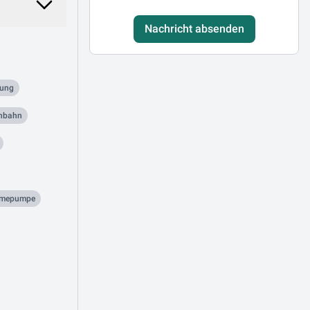
Nachricht absenden
zung
enbahn
rmepumpe