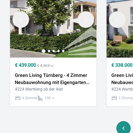
€
439.000
€
338.000
€ 4.363/㎡
Green Living Türnberg - 4 Zimmer
Green Liv
Neubauwohnung mit Eigengarten
Neubauwo
(Top 1)
4224 Wartberg ob der Aist
(Top 3)
4224 Wartbe
4 Zimmer
100 ㎡
3 Zimme