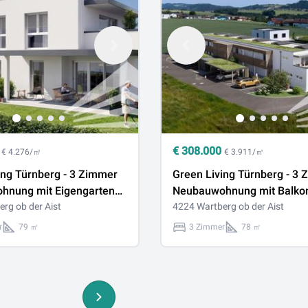
€
308.000
€ 4.276/㎡
€ 3.911/㎡
ing Türnberg - 3 Zimmer
Green Living Türnberg - 3
hnung mit Eigengarten
Neubauwohnung mit Balkon
rg ob der Aist
4224 Wartberg ob der Aist
r
79 ㎡
3 Zimmer
78 ㎡