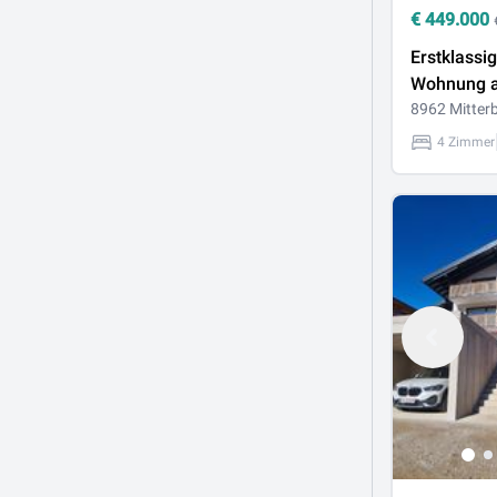
€
449.000
Erstklass
Wohnung 
Mitterberg
8962 Mitter
4 Zimmer