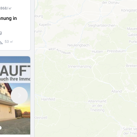
1.868/㎡
nung in
g
53 ㎡