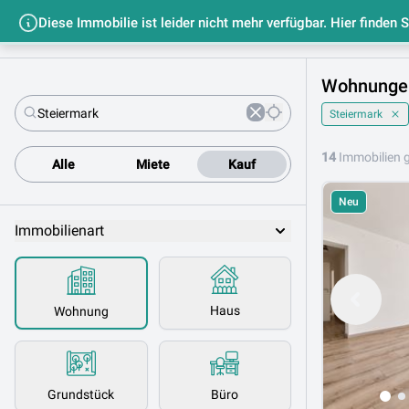
Diese Immobilie ist leider nicht mehr verfügbar. Hier finden 
Startseit
Wohnungen 
Steiermark
14
Immobilien 
Alle
Miete
Kauf
Neu
Immobilienart
Haus
Wohnung
Grundstück
Büro