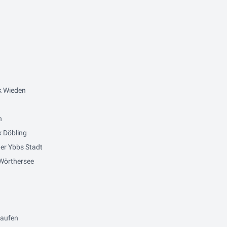
k Wieden
n
 Döbling
er Ybbs Stadt
Wörthersee
kaufen