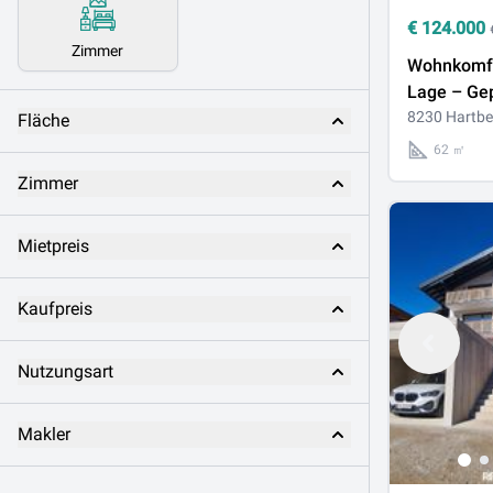
€
124.000
Zimmer
Wohnkomfor
Lage – Gep
Dachgesc
8230 Hartbe
Fläche
mit Lift u
62 ㎡
Abstellpla
Zimmer
Zentrum!
Mietpreis
Kaufpreis
Nutzungsart
Makler