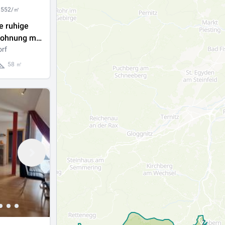
1.552/㎡
e ruhige
ohnung mit
charakter
orf
58 ㎡