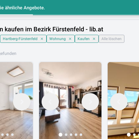
Sie ähnliche Angebote.
e
Makler Liste
Gespeicherte Immobilien
kaufen im Bezirk Fürstenfeld - lib.at
Hartberg-Fürstenfeld
Wohnung
Kaufen
Alle löschen
gefunden