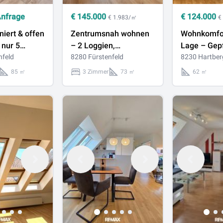
Anfrage
€
145.000
€
124.000
€ 1.983/㎡
€
iert & offen
Zentrumsnah wohnen
Wohnkomfort
 nur 5
– 2 Loggien,
Lage – Gep
ns Zentrum
nfeld
Klimaanlage & Carport
8280 Fürstenfeld
Dachgesch
8230 Hartber
mit Lift un
85 ㎡
3 Zimmer
73 ㎡
62 ㎡
Abstellplat
Zentrum!