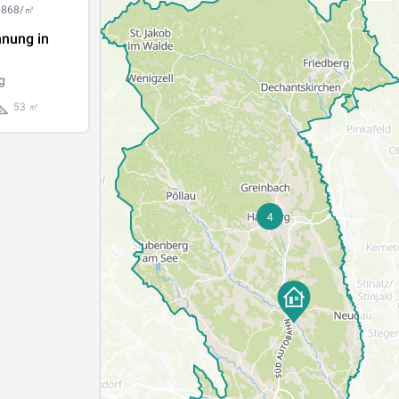
1.868/㎡
nung in
g
53 ㎡
4