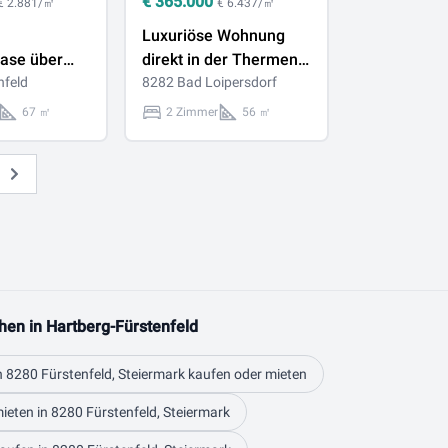
€
365.000
€ 2.881/㎡
€ 6.437/㎡
Luxuriöse Wohnung
ase über
direkt in der Thermen
rn von
nfeld
Hotelanlage, SPA &
8282 Bad Loipersdorf
d
Wellness und Stellplatz
67 ㎡
2 Zimmer
56 ㎡
inkludiert.
Weiter
hen in Hartberg-Fürstenfeld
n 8280 Fürstenfeld, Steiermark kaufen oder mieten
ieten in 8280 Fürstenfeld, Steiermark