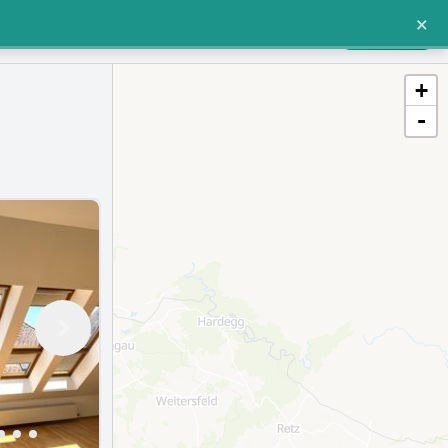
×
Einloggen oder Registrieren
Für Makler
+
-