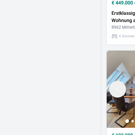
€
449.000
Erstklass
Wohnung 
Mitterberg
8962 Mitter
4 Zimmer