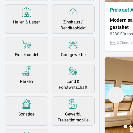
Preis auf 
Modern san
Hallen & Lager
Zinshaus /
gestaltet –
Renditeobjekt
Minuten i
8280 Fürste
3 Zimmer
Einzelhandel
Gastgewerbe
Parken
Land &
Forstwirtschaft
Sonstige
Gewerbl.
Freizeitimmobilie