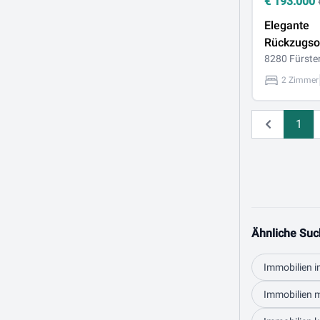
€
193.000
Elegante
Rückzugso
den Däche
8280 Fürste
Fürstenfel
2 Zimmer
1
Zurück
Ähnliche Suc
Immobilien i
Immobilien m