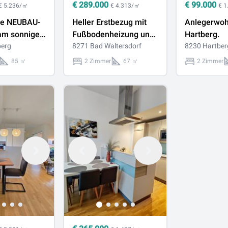
€
289.000
€
99.000
€ 5.236/㎡
€ 4.313/㎡
€ 
ige NEUBAU-
Heller Erstbezug mit
Anlegerwoh
am sonnigen
Fußbodenheizung und
Hartberg.
!
berg
Südterrasse in Bad
8271 Bad Waltersdorf
8230 Hartber
Waltersdorf.
85 ㎡
2 Zimmer
67 ㎡
2 Zimmer