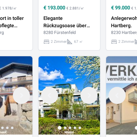
€
193.000
€
99.000
€ 1.978/㎡
€ 2.881/㎡
€ 
t in toller
Elegante
Anlegerwoh
flegte
Rückzugsoase über
Hartberg.
hosswohnung
rg
den Dächern von
8280 Fürstenfeld
8230 Hartber
nd KFZ
Fürstenfeld
2 Zimmer
67 ㎡
2 Zimmer
tz, Hartberg