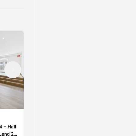
€
926.525
€ 4.969/㎡
 – Hall
ANLEGER Wohnungspaket-3 – Hall
 Lend 2
in Tirol | Salzstadel Untere Lend 3