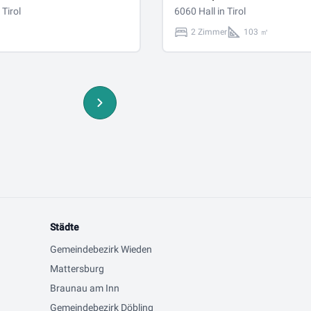
igentumseinheiten | ca.
 Tirol
Wohneinheiten | ca. 103m²
6060 Hall in Tirol
zfläche
Nutzfläche
2 Zimmer
103 ㎡
Städte
Gemeindebezirk Wieden
Mattersburg
Braunau am Inn
Gemeindebezirk Döbling