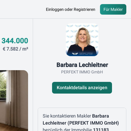
Einloggen oder Registrieren
Für Makler
Kontaktdaten
 344.000
€ 7.582 / m²
Barbara Lechleitner
PERFEKT IMMO GmbH
Kontaktdetails anzeigen
Nachricht schreiben
Sie kontaktieren Makler
Barbara
Lechleitner (PERFEKT IMMO GmbH)
bezüglich der Immobilie
131183