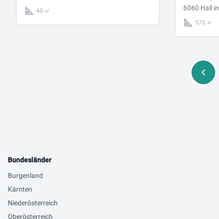
Wohnungse
6060 Hall in
40 ㎡
573m² Nut
573 ㎡
Bundesländer
Burgenland
Kärnten
Niederösterreich
Oberösterreich