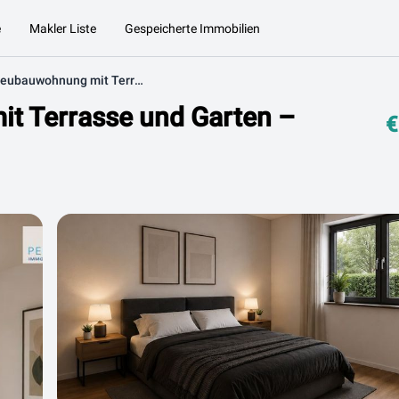
e
Makler Liste
Gespeicherte Immobilien
Hochwertige Neubauwohnung mit Terrasse und Garten – Ihr Wohntraum in Hall i. T.
t Terrasse und Garten –
€