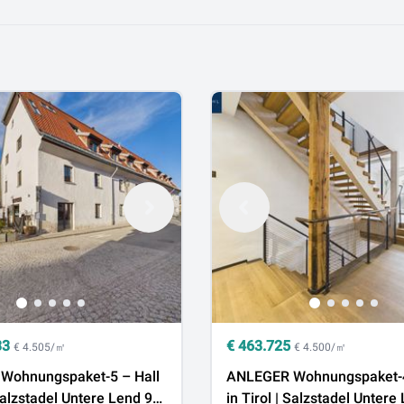
33
€
463.725
€ 4.505/㎡
€ 4.500/㎡
Wohnungspaket-5 – Hall
ANLEGER Wohnungspaket-4
 Salzstadel Untere Lend 9
in Tirol | Salzstadel Untere