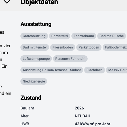
Objektdaten
Ausstattung
es
Gartennutzung
Barrierefrei
Fahrradraum
Bad mit Dusche
n vier
Bad mit Fenster
Fliesenboden
Parkettboden
Fußbodenhei
h im
en
Luftwärmepumpe
Personen Fahrstuhl
 Ein
Ausrichtung Balkon/Terrasse - Südost
Flachdach
Massiv Bau
Niedrigenergie
e
nd ein
Zustand
Baujahr
2026
Alter
NEUBAU
HWB
43 kWh/m² pro Jahr