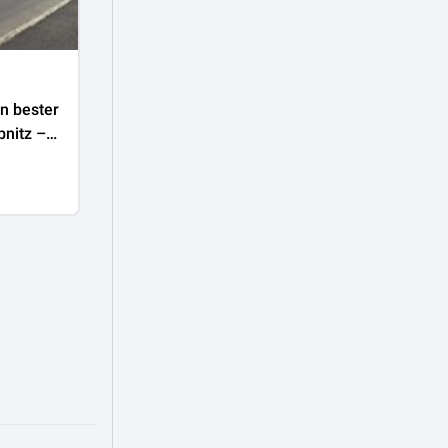
€
1.865
pro Monat
€ 15/㎡
in bester
Attraktives Geschäftslokal in bester
bnitz –
Auto-Frequenzlage von Leibnitz –
132 m² mit großer Glasfront Top 4
8430 Leibnitz
126m² mit großer Glasfront Top 5
126 ㎡