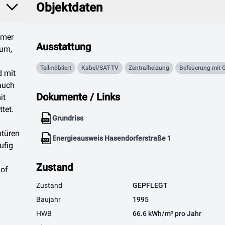
Objektdaten
mmer
Ausstattung
aum,
Teilmöbliert
Kabel/SAT-TV
Zentralheizung
Befeuerung mit 
d mit
auch
Dokumente / Links
it
tet.
Grundriss
ntüren
Energieausweis Hasendorferstraße 1
ufig
Zustand
hof
Zustand
GEPFLEGT
Baujahr
1995
HWB
66.6 kWh/m² pro Jahr