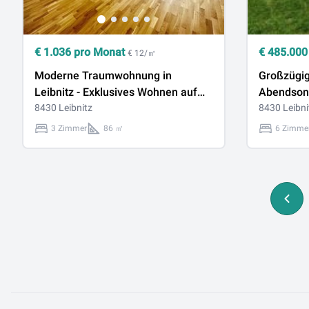
€
1.036
pro Monat
€
485.000
€ 12/㎡
Moderne Traumwohnung in
Großzügiges Zuhause mit
Leibnitz - Exklusives Wohnen auf
Abendson
ca. 86m² mit Top-Ausstattung und
8430 Leibnitz
Schlafzi
8430 Leibni
Stellplatz
3 Zimmer
86 ㎡
6 Zimme