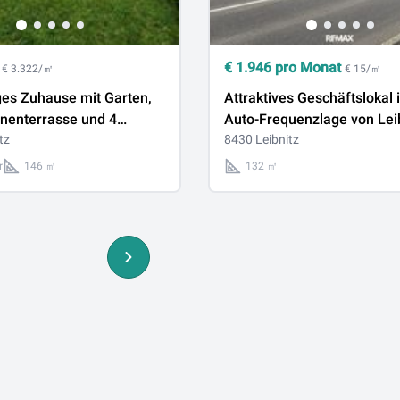
€
1.946
pro Monat
€ 3.322/㎡
€ 15/㎡
 Garten,
Attraktives Geschäftslokal 
nenterrasse und 4
Auto-Frequenzlage von Lei
mmern
tz
8430 Leibnitz
r
146 ㎡
132 ㎡