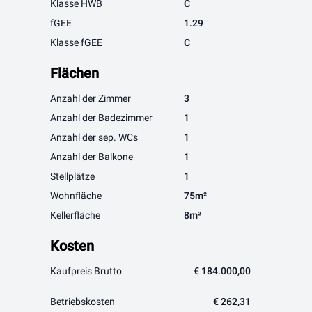
Klasse HWB
C
fGEE
1.29
Klasse fGEE
C
Flächen
Anzahl der Zimmer
3
Anzahl der Badezimmer
1
Anzahl der sep. WCs
1
Anzahl der Balkone
1
Stellplätze
1
Wohnfläche
75m²
Kellerfläche
8m²
Kosten
Kaufpreis Brutto
€ 184.000,00
Betriebskosten
€ 262,31