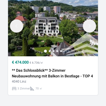
€
474.000
€
€ 6.736/㎡
** Das Schlossblick** 3-Zimmer
*
Neubauwohnung mit Balkon in Bestlage - TOP 4
N
4040 Linz
40
3 Zimmer
70 ㎡