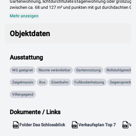
Gartenwohnung, lichtdurchflutete Etagenwohnung oder großzügige
zwischen ca. 68 und 127 m² und punkten mit gut durchdachten Gr
Mehr anzeigen
Objektdaten
Objektdaten
Ausstattung
WG geeignet
Räume veränderbar
Gartennutzung
Rollstuhlgerecht
Zeigelmassiv
Bus
Eisenbahn
Fußbodenheizung
Gegensprechan
Villengegend
Dokumente / Links
Folder Das Schlossblick
Verkaufsplan Top 7
Ver