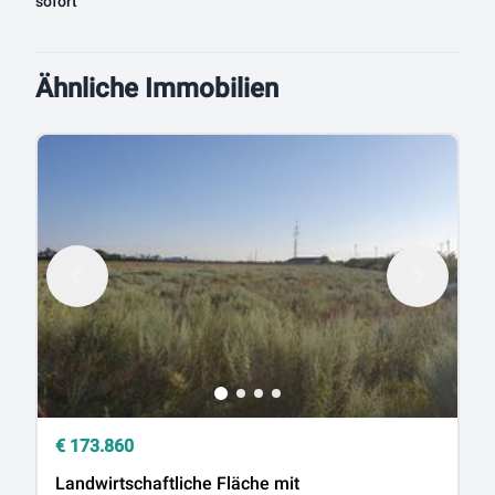
sofort
Ähnliche Immobilien
€
173.860
€
Landwirtschaftliche Fläche mit
V