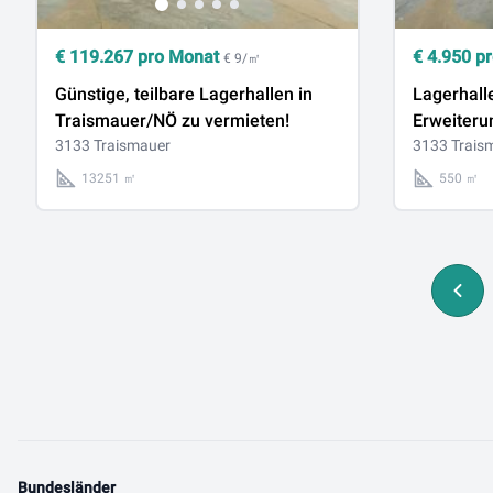
€
119.267
pro Monat
€
4.950
pr
€ 9/㎡
Günstige, teilbare Lagerhallen in
Lagerhall
Traismauer/NÖ zu vermieten!
Erweiteru
3133 Traismauer
Traismaue
3133 Trais
13251 ㎡
550 ㎡
Bundesländer