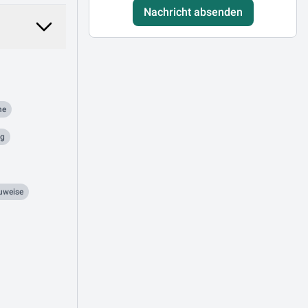
Nachricht absenden
he
ng
uweise