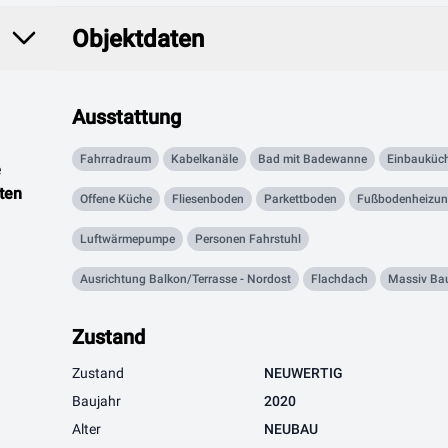
Objektdaten
Objektdaten
Ausstattung
Fahrradraum
Kabelkanäle
Bad mit Badewanne
Einbauküc
e
ten
Offene Küche
Fliesenboden
Parkettboden
Fußbodenheizu
Luftwärmepumpe
Personen Fahrstuhl
Ausrichtung Balkon/Terrasse - Nordost
Flachdach
Massiv Ba
Zustand
Zustand
NEUWERTIG
Baujahr
2020
Alter
NEUBAU