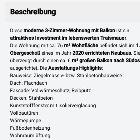
Beschreibung
Beschreibung
Diese
moderne 3-Zimmer-Wohnung mit Balkon
ist ein
attraktives Investment im lebenswerten Traismauer
.
Die Wohnung mit ca. 76
m² Wohnfläche
befindet sich im
1.
Obergeschoß
eines im Jahr
2020 errichteten Neubaus
. Si
überzeugt durch einen ca. 6
m² großen Balkon nach Südos
ausgerichtet
.
Die
Ausstattungs
-
Highlights:
Bauweise: Ziegelmassiv- bzw. Stahlbetonbauweise
Dach: Flachdach
Fassade: Vollwärmeschutz, Reibputz
Decken: Stahlbeton
Kunststofffenster mit Isolierverglasung
Vollbautüren
Wärmepumpe
Fußbodenheizung
Wohnraumlüftung