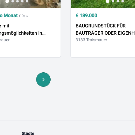
o Monat
€
189.000
€ 9/㎡
e mit
BAUGRUNDSTÜCK FÜR
ngsmöglichkeiten in
BAUTRÄGER ODER EIGENH
r NÖ zu vermieten!
mauer
SONNIGER LAGE
3133 Traismauer
Städte