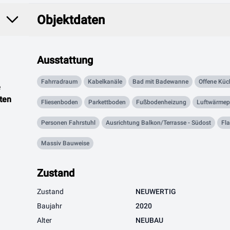
Objektdaten
Objektdaten
Ausstattung
Fahrradraum
Kabelkanäle
Bad mit Badewanne
Offene Küc
e
ten
Fliesenboden
Parkettboden
Fußbodenheizung
Luftwärme
Personen Fahrstuhl
Ausrichtung Balkon/Terrasse - Südost
Fl
Massiv Bauweise
Zustand
Zustand
NEUWERTIG
Baujahr
2020
Alter
NEUBAU