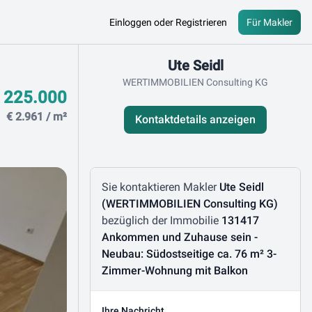
Einloggen oder Registrieren
Für Makler
Kontaktdaten
Ute Seidl
WERTIMMOBILIEN Consulting KG
 225.000
€ 2.961 / m²
Kontaktdetails anzeigen
Nachricht schreiben
Sie kontaktieren Makler
Ute Seidl
(WERTIMMOBILIEN Consulting KG)
bezüglich der Immobilie
131417
Ankommen und Zuhause sein -
Neubau: Südostseitige ca. 76 m² 3-
Zimmer-Wohnung mit Balkon
Ihre Nachricht