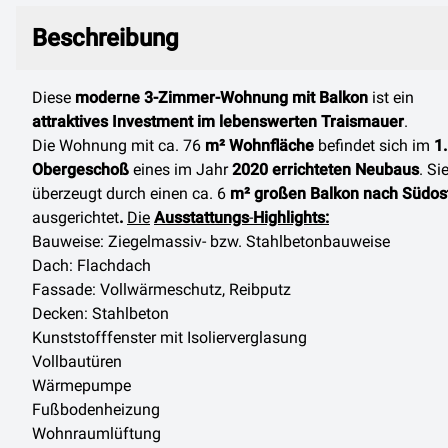
Beschreibung
Beschreibung
Diese
moderne 3-Zimmer-Wohnung mit Balkon
ist ein
attraktives Investment im lebenswerten Traismauer
.
Die Wohnung mit ca. 76
m² Wohnfläche
befindet sich im
1.
Obergeschoß
eines im Jahr
2020 errichteten Neubaus
. Si
überzeugt durch einen ca. 6
m² großen Balkon nach Südos
ausgerichtet
.
Die
Ausstattungs
-
Highlights:
Bauweise: Ziegelmassiv- bzw. Stahlbetonbauweise
Dach: Flachdach
Fassade: Vollwärmeschutz, Reibputz
Decken: Stahlbeton
Kunststofffenster mit Isolierverglasung
Vollbautüren
Wärmepumpe
Fußbodenheizung
Wohnraumlüftung