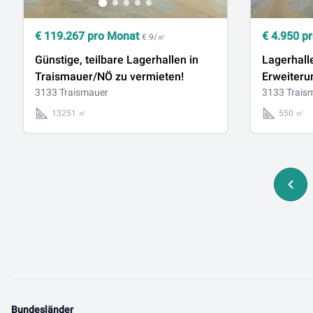
€
119.267
pro Monat
€
4.950
pr
€ 9/㎡
Günstige, teilbare Lagerhallen in
Lagerhall
Traismauer/NÖ zu vermieten!
Erweiteru
3133 Traismauer
Traismaue
3133 Trais
13251 ㎡
550 ㎡
Bundesländer