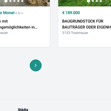
o Monat
€
189.000
€ 9/㎡
e mit
BAUGRUNDSTÜCK FÜR
ngsmöglichkeiten in
BAUTRÄGER ODER EIGENH
r NÖ zu vermieten!
mauer
SONNIGER LAGE
3133 Traismauer
Städte