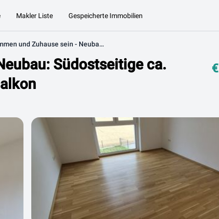
e
Makler Liste
Gespeicherte Immobilien
Ankommen und Zuhause sein - Neubau: Südostseitige ca. 76 m² 3-Zimmer-Wohnung mit Balkon
eubau: Südostseitige ca.
€
alkon