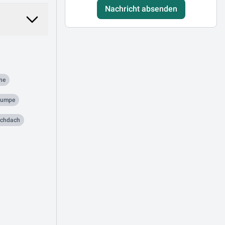
Nachricht absenden
he
pumpe
achdach