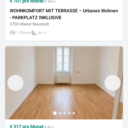
€
701
pro Monat
€ 16/㎡
WOHNKOMFORT MIT TERRASSE – Urbanes Wohnen
- PARKPLATZ INKLUSIVE
2700 Wiener Neustadt
1 Zimmer
44 ㎡
€
317
pro Monat
€ 8/㎡