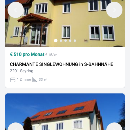
€
510
pro Monat
€ 15/㎡
CHARMANTE SINGLEWOHNUNG in S-BAHNNÄHE
2201 Seyring
1 Zimmer
33 ㎡