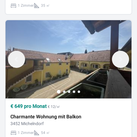
1 Zimmer
35 ㎡
€
649
pro Monat
€ 12/㎡
Charmante Wohnung mit Balkon
3452 Michelndorf
1 Zimmer
54 ㎡