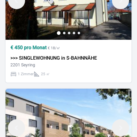
€
450
pro Monat
€ 18/㎡
>>> SINGLEWOHNUNG in S-BAHNNÄHE
2201 Seyring
1 Zimmer
25 ㎡