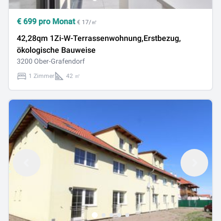
€
699
pro Monat
€ 17/㎡
42,28qm 1Zi-W-Terrassenwohnung,Erstbezug,
ökologische Bauweise
3200 Ober-Grafendorf
1 Zimmer
42 ㎡