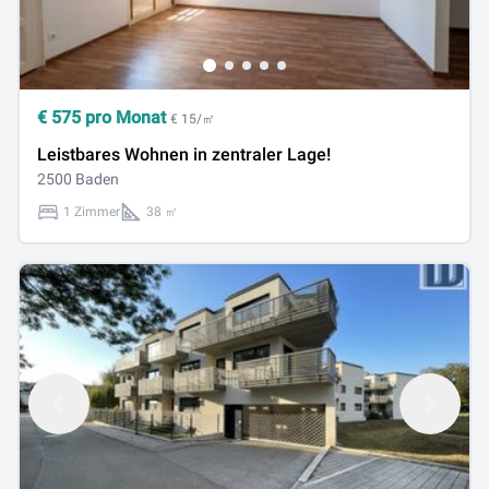
€
575
pro Monat
€ 15/㎡
Leistbares Wohnen in zentraler Lage!
2500 Baden
1 Zimmer
38 ㎡