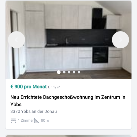
€
900
pro Monat
€ 11/㎡
Neu Errichtete Dachgeschoßwohnung im Zentrum in
Ybbs
3370 Ybbs an der Donau
1 Zimmer
80 ㎡