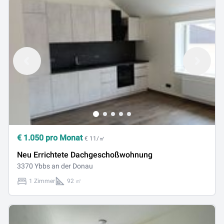
€
1.050
pro Monat
€ 11/㎡
Neu Errichtete Dachgeschoßwohnung
3370 Ybbs an der Donau
1 Zimmer
92 ㎡