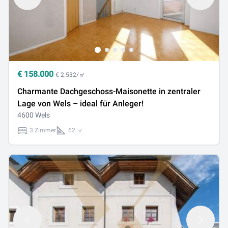
€
158.000
€ 2.532/㎡
Charmante Dachgeschoss-Maisonette in zentraler
Lage von Wels – ideal für Anleger!
4600 Wels
3 Zimmer
62 ㎡