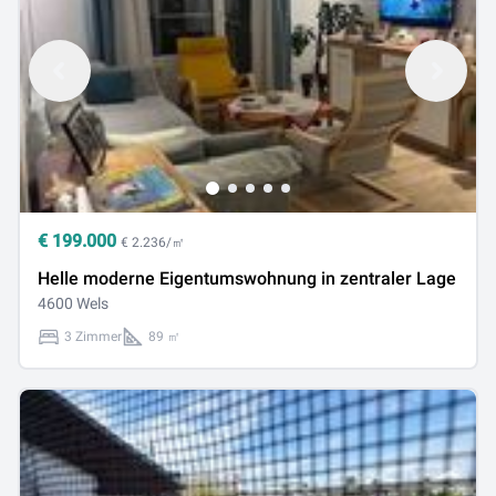
€
199.000
€ 2.236/㎡
Helle moderne Eigentumswohnung in zentraler Lage
4600 Wels
3 Zimmer
89 ㎡