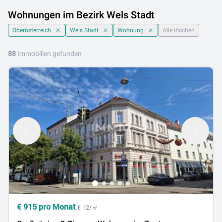
Wohnungen im Bezirk Wels Stadt
Oberösterreich
Wels Stadt
Wohnung
Alle löschen
88
Immobilien gefunden
€
915
pro Monat
€ 12/㎡