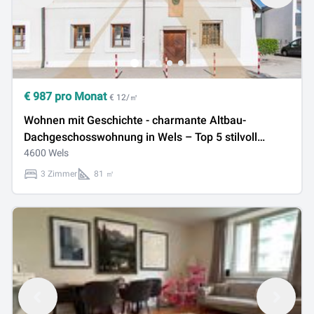
€
987
pro Monat
€ 12/㎡
Wohnen mit Geschichte - charmante Altbau-
Dachgeschosswohnung in Wels – Top 5 stilvoll
wohnen auf ca. 81 m²
4600 Wels
3 Zimmer
81 ㎡