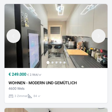
€
249.000
€ 2.964/㎡
WOHNEN - MODERN UND GEMÜTLICH
4600 Wels
3 Zimmer
84 ㎡