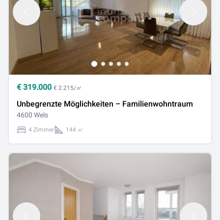
€
319.000
€ 2.215/㎡
Unbegrenzte Möglichkeiten – Familienwohntraum
4600 Wels
4 Zimmer
144 ㎡