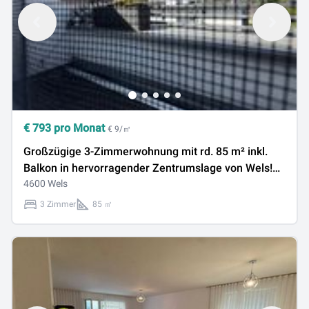
€
793
pro Monat
€ 9/㎡
Großzügige 3-Zimmerwohnung mit rd. 85 m² inkl.
Balkon in hervorragender Zentrumslage von Wels!
Perfekte Anbindung, Infrastruktur und
4600 Wels
Erreichbarkeit! Parkplatz und Kellerabteil vorhanden!
3 Zimmer
85 ㎡