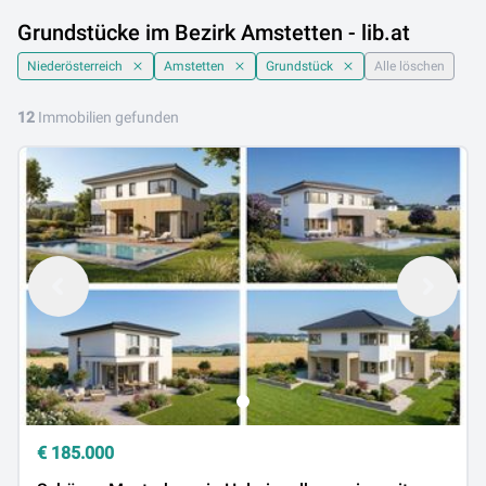
Grundstücke im Bezirk Amstetten - lib.at
Niederösterreich
Amstetten
Grundstück
Alle löschen
12
Immobilien gefunden
€
185.000