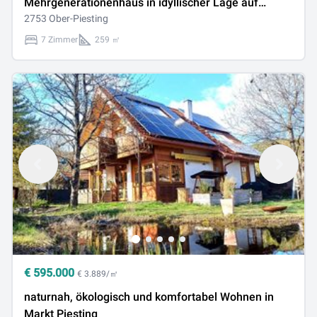
Mehrgenerationenhaus in idyllischer Lage auf
großem Grundstück
2753 Ober-Piesting
7 Zimmer
259 ㎡
€
595.000
€ 3.889/㎡
naturnah, ökologisch und komfortabel Wohnen in
Markt Piesting