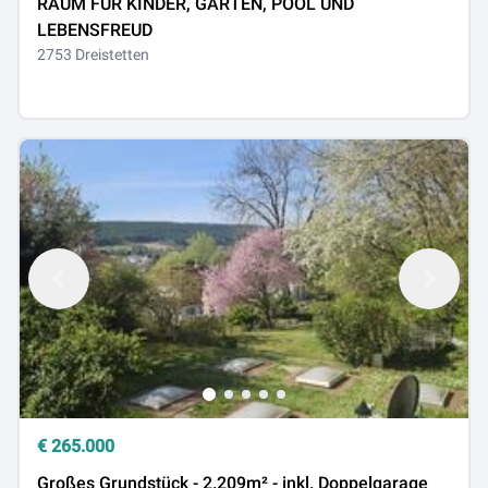
RAUM FÜR KINDER, GARTEN, POOL UND
LEBENSFREUD
2753 Dreistetten
€
265.000
Großes Grundstück - 2.209m² - inkl. Doppelgarage