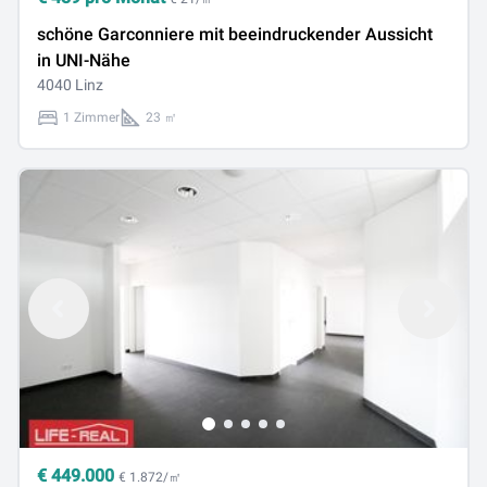
schöne Garconniere mit beeindruckender Aussicht
in UNI-Nähe
4040 Linz
1 Zimmer
23 ㎡
€
449.000
€ 1.872/㎡