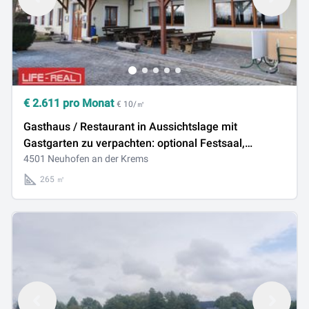
€
2.611
pro Monat
€ 10/㎡
Gasthaus / Restaurant in Aussichtslage mit
Gastgarten zu verpachten: optional Festsaal,
Zimmer, Eisstockbahn
4501 Neuhofen an der Krems
265 ㎡