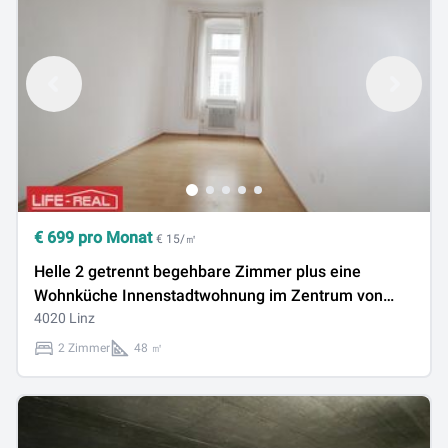
€
699
pro Monat
€ 15/㎡
Helle 2 getrennt begehbare Zimmer plus eine
Wohnküche Innenstadtwohnung im Zentrum von
Linz
4020 Linz
2 Zimmer
48 ㎡