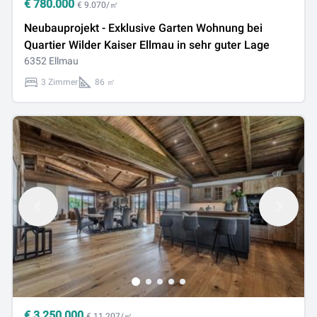
€
780.000
€ 9.070/㎡
Neubauprojekt - Exklusive Garten Wohnung bei
Quartier Wilder Kaiser Ellmau in sehr guter Lage
6352 Ellmau
3 Zimmer
86 ㎡
€
3.250.000
€ 11.207/㎡