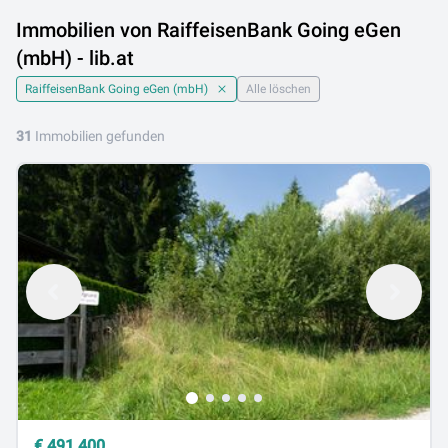
Immobilien von RaiffeisenBank Going eGen
(mbH) - lib.at
RaiffeisenBank Going eGen (mbH)
Alle löschen
31
Immobilien gefunden
€
491.400