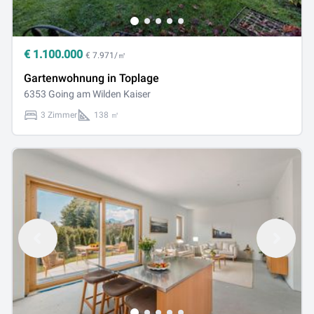
€
1.100.000
€ 7.971/㎡
Gartenwohnung in Toplage
6353 Going am Wilden Kaiser
3 Zimmer
138 ㎡