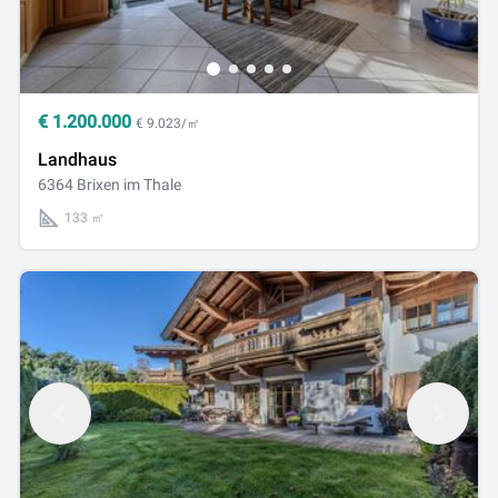
€
1.200.000
€ 9.023/㎡
Landhaus
6364 Brixen im Thale
133 ㎡