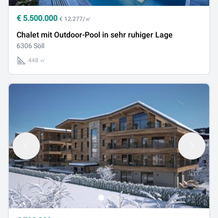
€
5.500.000
€ 12.277/㎡
Chalet mit Outdoor-Pool in sehr ruhiger Lage
6306 Söll
448 ㎡