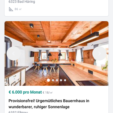
6323 Bad Häring
86 ㎡
€
6.000
pro Monat
€ 18/㎡
Provisionsfrei! Urgemütliches Bauernhaus in
wunderbarer, ruhiger Sonnenlage
6352 Ellmau