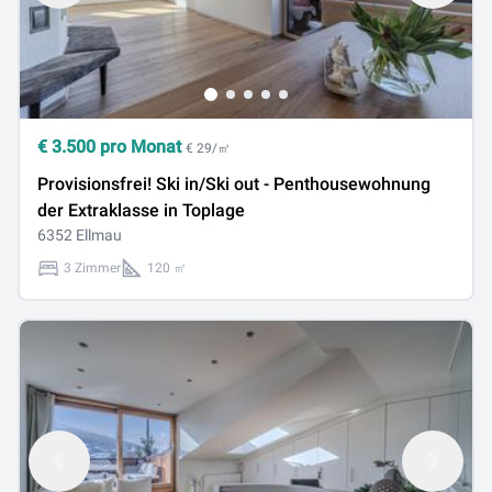
€
3.500
pro Monat
€ 29/㎡
Provisionsfrei! Ski in/Ski out - Penthousewohnung
der Extraklasse in Toplage
6352 Ellmau
3 Zimmer
120 ㎡