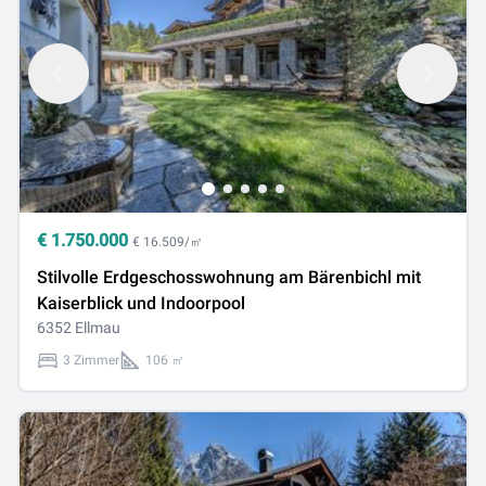
€
1.750.000
€ 16.509/㎡
Stilvolle Erdgeschosswohnung am Bärenbichl mit
Kaiserblick und Indoorpool
6352 Ellmau
3 Zimmer
106 ㎡