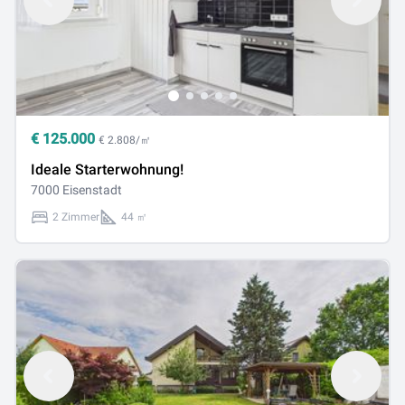
€
125.000
€ 2.808/㎡
Ideale Starterwohnung!
7000 Eisenstadt
2 Zimmer
44 ㎡