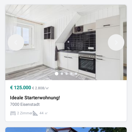
€
125.000
€ 2.808/㎡
Ideale Starterwohnung!
7000 Eisenstadt
2 Zimmer
44 ㎡