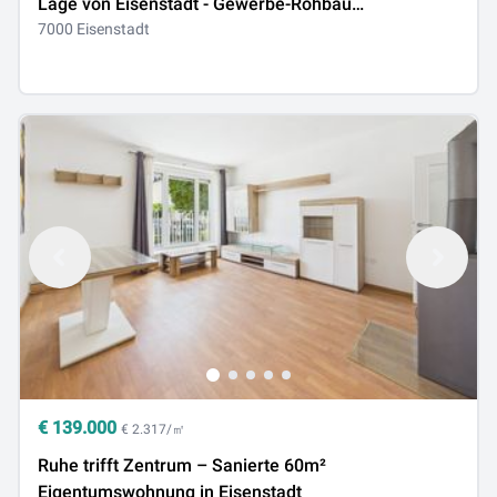
Lage von Eisenstadt - Gewerbe-Rohbau
einschließlich Baurecht
7000 Eisenstadt
€
139.000
€ 2.317/㎡
Ruhe trifft Zentrum – Sanierte 60m²
Eigentumswohnung in Eisenstadt