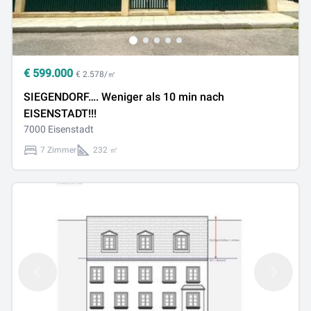
€
599.000
€ 2.578/㎡
SIEGENDORF…. Weniger als 10 min nach
EISENSTADT!!!
7000 Eisenstadt
7 Zimmer
232 ㎡