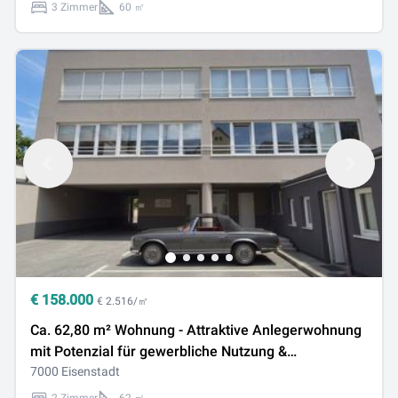
3 Zimmer
60 ㎡
€
158.000
€ 2.516/㎡
Ca. 62,80 m² Wohnung - Attraktive Anlegerwohnung
mit Potenzial für gewerbliche Nutzung &
Kurzzeitvermietung
7000 Eisenstadt